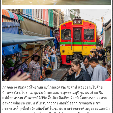
ภาคกลาง สัมผัสวิถีไทยกับสายน้ำตลอดสองฝั่งลำน้ำเรียงรายไปด้วย
บ้านทรงไทยโบราณ ชุมชนบ้านแหลม จ.สุพรรณบุรี ชุมชนเก่าแก่ริม
แม่น้ำสุพรรณ เป็นภาพวิถีชีวิตดั้งเดิมเมื่อเกือบร้อยปี ลิ้มลองรับประทาน
อาหารฝีมือเชฟชุมชน ที่ได้รับการถ่ายทอดฝีมือจากเชฟพฤกษ์ (เชฟ
กระทะเหล็ก) ซึ่งนำวัตถุดิบชั้นดีในชุมชนมาสร้างสรรค์เมนูอร่อยและนำ