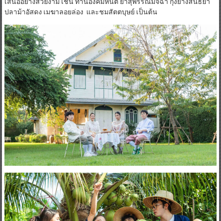
เสนออย่างสวยงาม เช่น ทำนองคิมหันต์ ยำสุพรรณมัจฉา กุ้งย่างสนธยา
ปลาม้าอัสดง เมฆาลอยล่อง และชมสัตตบุษย์ เป็นต้น​