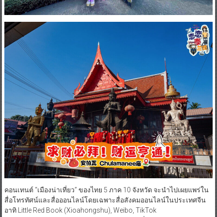
คอนเทนต์ “เมืองน่าเที่ยว” ของไทย 5 ภาค 10 จังหวัด จะนำไปเผยแพร่ใน
สื่อโทรทัศน์และสื่อออนไลน์โดยเฉพาะสื่อสังคมออนไลน์ในประเทศจีน
อาทิ Little Red Book (Xioahongshu), Weibo, TikTok