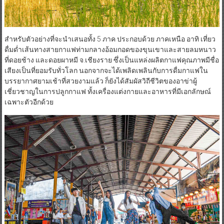
สำหรับตัวอย่างที่จะนำเสนอทั้ง 5 ภาค ประกอบด้วย ภาคเหนือ อาทิ เที่ยว
ดื่มด่ำเส้นทางสายกาแฟท่ามกลางอ้อมกอดของขุนเขาและสายลมหนาว
ที่ดอยช้าง และดอยผาหมี จ.เชียงราย ซึ่งเป็นแหล่งผลิตกาแฟคุณภาพมีชื่อ
เสียงเป็นที่ยอมรับทั่วโลก นอกจากจะได้เพลิดเพลินกับการดื่มกาแฟใน
บรรยากาศยามเช้าที่สวยงามแล้ว ก็ยังได้สัมผัสวิถีชีวิตของอาข่าผู้
เชี่ยวชาญในการปลูกกาแฟ ทั้งเครื่องแต่งกายและอาหารที่มีเอกลักษณ์
เฉพาะตัวอีกด้วย