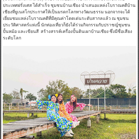
ประเทศฝรั่งเศส ได้สำเร็จ ชุมชนบ้านเชียง นำเสนอแหล่งโบราณคดีบ้าน
เชียงที่ยูเนสโกประกาศให้เป็นมรดกโลกทางวัฒนธรรม นอกจากจะได้
เยี่ยมชมแหล่งโบราณคดีที่มีคุณค่าโดดเด่นระดับสากลแล้ว ณ ชุมชน
ประวัติศาสตร์แห่งนี้ นักท่องเที่ยวก็ยังได้ร่วมกิจกรรมกับปราชญ์ชุมชน
ปั้นหม้อ และเขียนสี สร้างสรรค์เครื่องปั้นดินเผาบ้านเชียง ซึ่งมีชื่อเสียง
ระดับโลก​