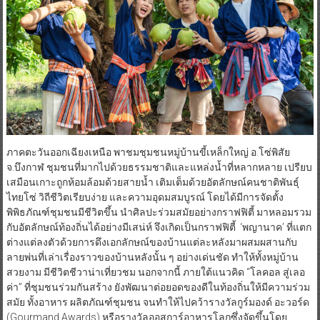
ภาคตะวันออกเฉียงเหนือ พาชมชุมชนหมู่บ้านขี้เหล็กใหญ่ อ.โซ่พิสัย
จ.บึงกาฬ ชุมชนที่มากไปด้วยธรรมชาติและแหล่งน้ำที่หลากหลาย เปรียบ
เสมือนเกาะถูกห้อมล้อมด้วยสายน้ำ เติมเต็มด้วยอัตลักษณ์คนชาติพันธุ์
ไทยโซ่ วิถีชีวิตเรียบง่าย และความอุดมสมบูรณ์ โดยได้มีการจัดตั้ง
พิพิธภัณฑ์ชุมชนมีชีวิตขึ้น นำศิลปะร่วมสมัยอย่างกราฟฟิตี้ มาหลอมรวม
กับอัตลักษณ์ท้องถิ่นได้อย่างมีเสน่ห์ จึงเกิดเป็นกราฟฟิตี้ ‘พญานาค’ ที่แตก
ต่างแต่ลงตัวด้วยการดึงเอกลักษณ์ของบ้านแต่ละหลังมาผสมผสานกับ
ลายพ่นที่เล่าเรื่องราวของบ้านหลังนั้น ๆ อย่างเด่นชัด ทำให้ทั้งหมู่บ้าน
สวยงาม มีชีวิตชีวาน่าเที่ยวชม นอกจากนี้ ภายใต้แนวคิด “โลคอล สู่เลอ
ค่า” ที่ชุมชนร่วมกันสร้าง ยังพัฒนาต่อยอดของดีในท้องถิ่นให้มีความร่วม
สมัย ทั้งอาหาร ผลิตภัณฑ์ชุมชน จนทำให้ไปคว้ารางวัลกูร์มองด์ อะวอร์ด
(Gourmand Awards) หรือรางวัลออสการ์อาหารโลกซึ่งจัดขึ้นโดย