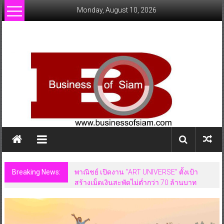
Skip
Monday, August 10, 2026
to
content
www.businessofsiam.com
ข่าว
ทั่วไป
ใน
ประเทศไทย
Breaking News:
พาณิชย์ เปิดงาน “ART UNIVERSE” ตั้งเป้า
สร้างเม็ดเงินสะพัดไม่ต่ำกว่า 70 ล้านบาท