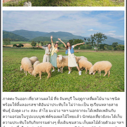
ภาคตะวันออก เที่ยวสวนผลไม้ ที่จ.จันทบุรี ในฤดูกาลที่ผลไม้นานาชนิด
พร้อมให้ลิ้มลองรสชาติอันน่าประทับใจ ไม่ว่าจะเป็น ทุเรียนหลายสาย
พันธุ์ มังคุด เงาะ สละ ลำไย มะม่วง ฯลฯ นอกจากจะได้เพลิดเพลินกับ
ความอร่อยในรูปแบบบุฟเฟ่ต์ของผลไม้ไทยแล้ว นักท่องเที่ยวยังจะได้เก็บ
ความประทับใจกับกิจกรรมต่างๆ ทั้งเดินชมสวน เก็บผลไม้ด้วยตัวเอง ฯลฯ