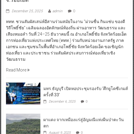
December 25, 2025
admin
0
ททท. ชวนสัมผัสเสน่ห์อีสานร่วมสมัยในงาน “ม่วนซื่น กินแซ่บ ของดี
วิถีโพธิ์ชัย” เฉลิมฉลองอัตลักษณ์ท้องถิ่น ผ่านอาหาร วัฒนธรรม และ
เสียงหมอลำ วันที่ 24–25 ธันวาคมนี้ ณ อำเภอโพธิ์ชัย จังหวัดร้อยเอ็ด
การท่องเที่ยวแห่งประเทศไทย (ททท.) ร่วมกับหน่วยงานภาครัฐ ภาค
เอกชน และชุมชนในพื้นที่อำเภอโพธิ์ชัย จังหวัดร้อยเอ็ด ขอเชิญนัก
ท่องเที่ยว และประชาชน ร่วมสัมผัสประสบการณ์ท่องเที่ยวเชิง
วัฒนธรรม
Read More
มทร.ธัญบุรี เปิดหอประชุมรองรับ ‘ศึกยูโดซีเกมส์
ครั้งที่ 33’
December 6, 2025
0
ผาแดง จากเหมืองแร่สู่อัญมณีแห่งผืนป่าตะวัน
ตก
August 9, 2025
0