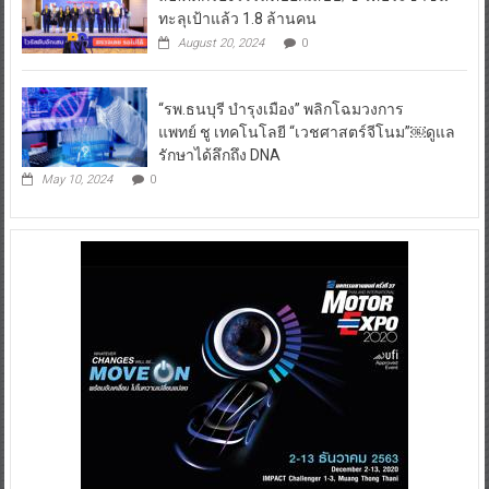
ทะลุเป้าแล้ว 1.8 ล้านคน
August 20, 2024
0
“รพ.ธนบุรี บำรุงเมือง” พลิกโฉมวงการ
แพทย์ ชู เทคโนโลยี “เวชศาสตร์จีโนม”￼ดูแล
รักษาได้ลึกถึง DNA
May 10, 2024
0