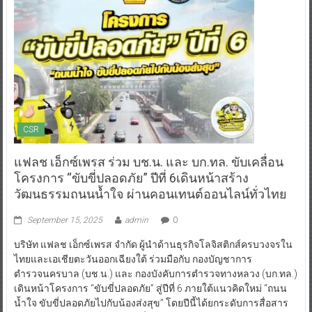
CSR
แฟลช เอ็กซ์เพรส ร่วม บช.น. และ บก.ทล. ขับเคลื่อน
โครงการ “ขับขี่ปลอดภัย” ปีที่ 6เดินหน้าสร้าง
วัฒนธรรมถนนน้ำใจ ผ่านคอนเทนต์ออนไลน์ทั่วไทย
September 15, 2025
admin
0
บริษัท แฟลช เอ็กซ์เพรส จำกัด ผู้นำด้านธุรกิจโลจิสติกส์ครบวงจรใน
ไทยและเอเชียตะวันออกเฉียงใต้ ร่วมมือกับ กองบัญชาการ
ตำรวจนครบาล (บช.น.) และ กองบังคับการตำรวจทางหลวง (บก.ทล.)
เดินหน้าโครงการ “ขับขี่ปลอดภัย” สู่ปีที่ 6 ภายใต้แนวคิดใหม่ “ถนน
น้ำใจ ขับขี่ปลอดภัยไปกับน้องส่งสุข” โดยปีนี้ได้ยกระดับการสื่อสาร