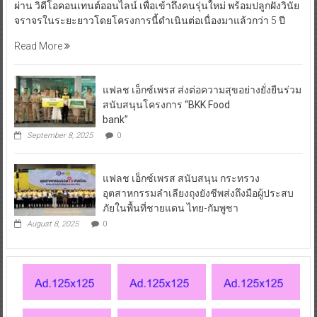
ผ่าน วิดีโอคอนเทนต์ออนไลน์ เพื่อเข้าถึงคนรุ่นใหม่ พร้อมปลูกฝังวินัย
จราจรในระยะยาวโดยโครงการนี้ดำเนินต่อเนื่องมาแล้วกว่า 5 ปี
Read More
แฟลช เอ็กซ์เพรส ส่งต่อความสุขอย่างยั่งยืนร่วม
สนับสนุนโครงการ “BKK Food
bank”
September 8, 2025
0
แฟลช เอ็กซ์เพรส สนับสนุน กระทรวง
อุตสาหกรรมลำเลียงถุงยังชีพส่งถึงมือผู้ประสบ
ภัยในพื้นที่ชายแดน ไทย-กัมพูชา
August 8, 2025
0