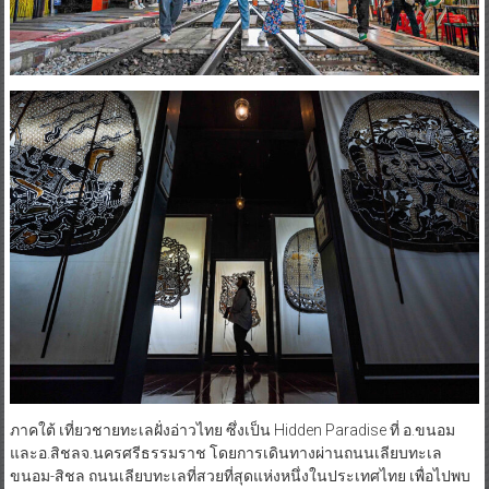
ภาคใต้ เที่ยวชายทะเลฝั่งอ่าวไทย ซึ่งเป็น Hidden Paradise ที่ อ.ขนอม
และอ.สิชลจ.นครศรีธรรมราช โดยการเดินทางผ่านถนนเลียบทะเล
ขนอม-สิชล ถนนเลียบทะเลที่สวยที่สุดแห่งหนึ่งในประเทศไทย เพื่อไปพบ