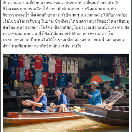
กับความงดงามที่เงียบสงบของทะเล บนชายหาดที่ทอดตัวยาวนับสิบ
กิโลเมตร สามารถเลือกได้ว่าจะพักผ่อนสบาย ๆ หรือสนุกสนานกับ
กิจกรรมทางน้ำ ทั้งเจ็ทสกี บานาน่าโบ้ท ฯลฯ และพลาดไม่ได้กับการล่อง
เรือไปชมโลมาสีชมพู ในยามเช้า ซึ่งจะได้ชมความน่ารักของโลมาสีชมพู
สัตว์ทะเลหายากอย่างใกล้ชิด ซึ่งอาศัยอยู่ในบริเวณปากแม่น้ำและชายฝั่ง
ทะเลขนอม นอกจากนี้ ก็ยังได้อิ่มอร่อยไปกับอาหารทะเลสด ๆ ใน
บรรยากาศยามเย็นบนเรือไม้โบราณ ที่จะล่องจากปากแม่น้ำออกสู่ทะเล
อ่าวไทยเพื่อชมพระอาทิตย์ตกอันน่าประทับใจ​