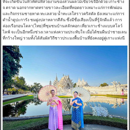
ที่จะเกิดขึ้นในทิวทัศน์ที่สวยงามของสวนผลไม้เขียวขจีอีกด้วย เกาะช้าง
จ.ตราด นอกจากหาดทรายขาวละเอียดที่ทอดยาวเหมาะแก่การพักผ่อน
และกิจกรรมชายหาด ทะเลสวย น้ำทะเลใสราวคริสตัล ยังเหมาะแก่การ
ดำน้ำดูปะการัง ชมฝูงปลาหลากสีสัน ซึ่งมีชื่อเสียงเป็นที่รู้จักดีแล้ว การ
ล่องเรือกอนโดลา(ไทย)ที่ชุมชนบ้านสลักคอก เที่ยวเกาะช้างแบบสโลว์
ไลฟ์ จะเป็นอีกหนึ่งช่วงเวลาแห่งความประทับใจ เมื่อได้ชมผืนป่าชายเลน
ที่กว้างใหญ่ รวมทั้งได้สัมผัสวิถีชาวประมงพื้นบ้านที่ยังคงอยู่คู่เกาะแห่งนี