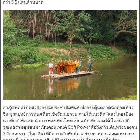
กว่า 5.5 แสนล้านบาท
ล่าสุด ททท.เปิดตัวกิจกรรมประชาสัมพันธ์เพื่อกระตุ้นตลาดนักท่องเที่ยว
จีน ชูกลยุทธ์การท่องเที่ยวเชิงวัฒนธรรม ภายใต้แนวคิด “หลงไทย เมือง
น่าเที่ยว”เพื่อแนะนำการท่องเที่ยวไทยแบบฉบับเที่ยวเองได้ โดยนำวิถี
วัฒนธรรมชุมชนมาเป็นคอนเทนต์ Soft Power สื่อถึงการเดินทางของคน
2 วัฒนธรรม (ไทย-จีน) ที่มีความสัมพันธ์มาอย่างยาวนาน สอดแทรกการ