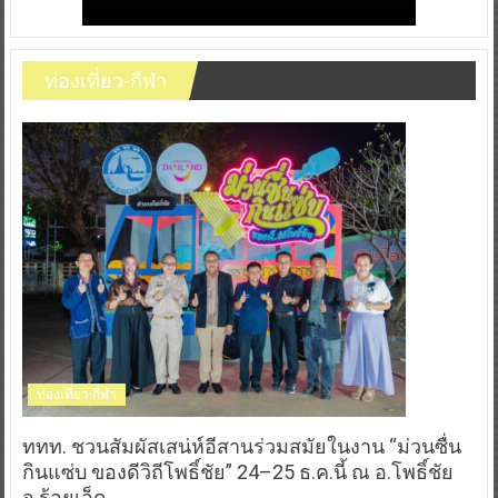
ท่องเที่ยว-กีฬา
ท่องเที่ยว-กีฬา
ททท. ชวนสัมผัสเสน่ห์อีสานร่วมสมัยในงาน “ม่วนซื่น
กินแซ่บ ของดีวิถีโพธิ์ชัย” 24–25 ธ.ค.นี้ ณ อ.โพธิ์ชัย
จ.ร้อยเอ็ด