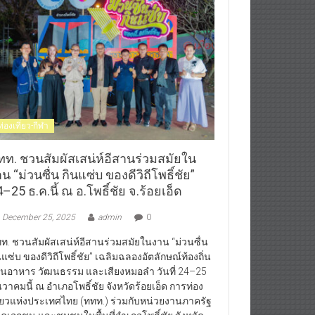
ท่องเที่ยว-กีฬา
ทท. ชวนสัมผัสเสน่ห์อีสานร่วมสมัยใน
น “ม่วนซื่น กินแซ่บ ของดีวิถีโพธิ์ชัย”
–25 ธ.ค.นี้ ณ อ.โพธิ์ชัย จ.ร้อยเอ็ด
December 25, 2025
admin
0
ท. ชวนสัมผัสเสน่ห์อีสานร่วมสมัยในงาน “ม่วนซื่น
นแซ่บ ของดีวิถีโพธิ์ชัย” เฉลิมฉลองอัตลักษณ์ท้องถิ่น
านอาหาร วัฒนธรรม และเสียงหมอลำ วันที่ 24–25
นวาคมนี้ ณ อำเภอโพธิ์ชัย จังหวัดร้อยเอ็ด การท่อง
ี่ยวแห่งประเทศไทย (ททท.) ร่วมกับหน่วยงานภาครัฐ