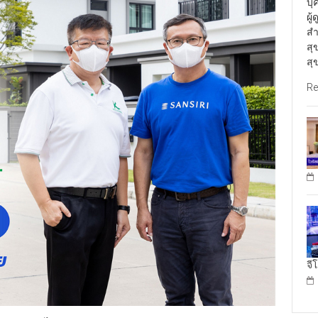
บุ
ผู
สำ
สุ
สุ
Re
จี