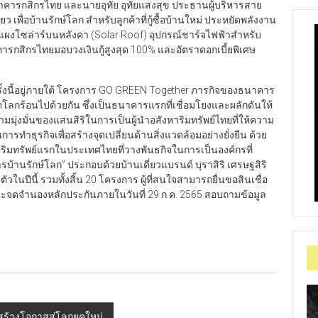
 ธนาคารกสิกรไทย และนายอุทัย อุทัยแสงสุข ประธานผู้บริหารสาย
ยว เพื่อบ้านรักษ์โลก สำหรับลูกค้าที่กู้ซื้อบ้านใหม่ ประหยัดพลังงาน
้งแผงโซล่าร์บนหลังคา (Solar Roof) อุปกรณ์ชาร์จไฟฟ้าสำหรับ
รกสิกรไทยมอบวงเงินกู้สูงสุด 100% และอัตราดอกเบี้ยพิเศษ
้งนี้อยู่ภายใต้ โครงการ GO GREEN Together ภารกิจของธนาคาร
ฤตโลกร้อนไปด้วยกัน ซึ่งเป็นธนาคารแรกที่เชื่อมโยงและผลักดันให้
มุ่งมั่นของแสนสิริในการเป็นผู้นำอสังหาริมทรัพย์ไทยที่ให้ความ
ำธุรกิจเพื่อสร้างจุดเปลี่ยนด้านสิ่งแวดล้อมอย่างยั่งยืน ด้วย
ริมทรัพย์แรกในประเทศไทยที่วางพันธกิจในการเป็นองค์กรที่
รบ้านรักษ์โลก” ประกอบด้วยบ้านเดี่ยวแบรนด์ บุราสิริ เศรษฐสิริ
ัวในปีนี้ รวมทั้งสิ้น 20 โครงการ ผู้ที่สนใจสามารถยื่นขอสินเชื่อ
65 และจดจำนองหลักประกันภายในวันที่ 29 ก.ค. 2565 สอบถามข้อมูล
ล สร้างโอกาสสู่โลกยุคใหม่