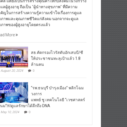
คคล แต่ยังเป็นการสร้างคุณค่าให้กับสังคมในวงกว้าง
้ดูแลผู้สูงอายุ ถือเป็น “ผู้นำทางสุขภาพ” ที่มีความ
คัญในการสร้างความรู้ความเข้าใจเรื่องการดูแล
ขภาพและคุณภาพชีวิตแก่สังคม นอกจากจะดูแล
ขภาพของผู้สูงอายุโดยตรงแล้ว
ad More
สธ.คัดกรองไวรัสตับอักเสบบี/ซี
ให้ประชาชนทะลุเป้าแล้ว 1.8
ล้านคน
August 20, 2024
0
“รพ.ธนบุรี บำรุงเมือง” พลิกโฉม
วงการ
แพทย์ ชู เทคโนโลยี “เวชศาสตร์
โนม”￼ดูแลรักษาได้ลึกถึง DNA
May 10, 2024
0