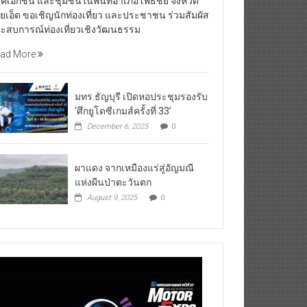
คเอกชน และชุมชนในพื้นที่อำเภอโพธิ์ชัย จังหวัด
อยเอ็ด ขอเชิญนักท่องเที่ยว และประชาชน ร่วมสัมผัส
ะสบการณ์ท่องเที่ยวเชิงวัฒนธรรม
ad More
มทร.ธัญบุรี เปิดหอประชุมรองรับ
‘ศึกยูโดซีเกมส์ครั้งที่ 33’
December 6, 2025
0
ผาแดง จากเหมืองแร่สู่อัญมณี
แห่งผืนป่าตะวันตก
August 9, 2025
0