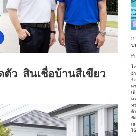
กา
บท
โด
ตัว สินเชื่อบ้านสีเขียว
อำ
รั
ศา
เพ
คว
ทว
ด้
พั
เส
ให