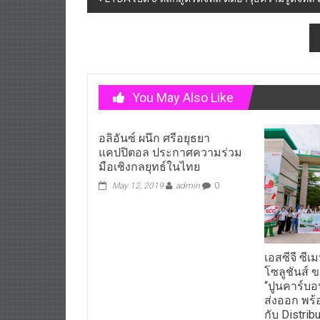
navigation
You May Also Like
อลิอันซ์ ผนึก ศรีอยุธยา
แคปปิตอล ประกาศความร่วม
มือเชิงกลยุทธ์ในไทย
May 12, 2019
admin
0
เอสซีจี ซีเ
โซลูชันส์
“ปูนคาร์บอ
ส่งออก พร้
กับ Distribu