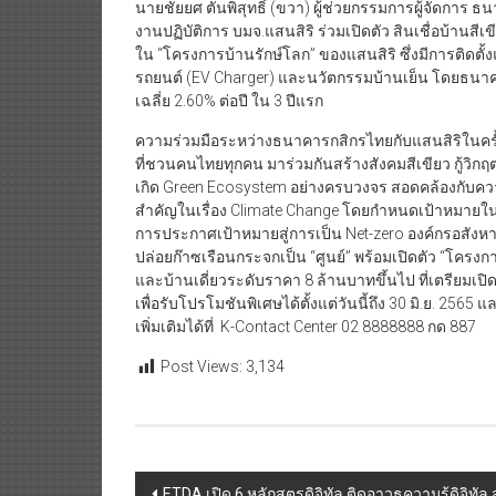
นายชัยยศ ตันพิสุทธิ์ (ขวา) ผู้ช่วยกรรมการผู้จัดการ
งานปฏิบัติการ บมจ.แสนสิริ ร่วมเปิดตัว สินเชื่อบ้านสีเขี
ใน “โครงการบ้านรักษ์โลก” ของแสนสิริ ซึ่งมีการติดตั
รถยนต์ (EV Charger) และนวัตกรรมบ้านเย็น โดยธนาคา
เฉลี่ย 2.60% ต่อปี ใน 3 ปีแรก
ความร่วมมือระหว่างธนาคารกสิกรไทยกับแสนสิริในครั
ที่ชวนคนไทยทุกคน มาร่วมกันสร้างสังคมสีเขียว กู้วิก
เกิด Green Ecosystem อย่างครบวงจร สอดคล้องกับความ
สำคัญในเรื่อง Climate Change โดยกำหนดเป้าหมายในการท
การประกาศเป้าหมายสู่การเป็น Net-zero องค์กรอสังหา
ปล่อยก๊าซเรือนกระจกเป็น “ศูนย์” พร้อมเปิดตัว “โครงกา
และบ้านเดี่ยวระดับราคา 8 ล้านบาทขึ้นไป ที่เตรียมเปิดต
เพื่อรับโปรโมชันพิเศษได้ตั้งแต่วันนี้ถึง 30 มิ.ย. 25
เพิ่มเติมได้ที่ K-Contact Center 02 8888888 กด 887
Post Views:
3,134
Post
ETDA เปิด 6 หลักสูตรดิจิทัล ติดอาวุธความรู้ดิจิทั