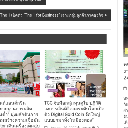
The 1 เปิดตัว “The 1 for Business” เจาะกลุ่มลูกค้าภาคธุรกิจ
ท
งา
24
ทท
มนต์แอนด์กรีน
TCG จับมือกลุ่มทุนดูไบ ปฏิวัติ
กิ
 ขยายฐานการผลิต
วงการเงินดิจิตอลระดับโลกเปิด
ผ่
นต่ำ” มุ่งผลักดันการ
ตัว Digital Gold Coin จัดใหญ่
ธั
อมสร้างความเชื่อมั่น
แบบยกมาทั้ง“เหมืองทอง”
เท
tor เดินเครื่องเต็มสูบ
January 10, 2022
admin
0