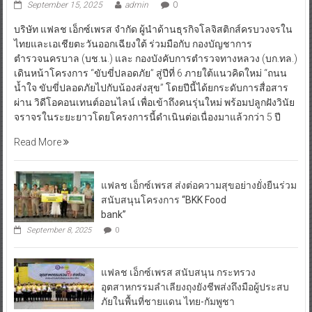
September 15, 2025
admin
0
บริษัท แฟลช เอ็กซ์เพรส จำกัด ผู้นำด้านธุรกิจโลจิสติกส์ครบวงจรใน
ไทยและเอเชียตะวันออกเฉียงใต้ ร่วมมือกับ กองบัญชาการ
ตำรวจนครบาล (บช.น.) และ กองบังคับการตำรวจทางหลวง (บก.ทล.)
เดินหน้าโครงการ “ขับขี่ปลอดภัย” สู่ปีที่ 6 ภายใต้แนวคิดใหม่ “ถนน
น้ำใจ ขับขี่ปลอดภัยไปกับน้องส่งสุข” โดยปีนี้ได้ยกระดับการสื่อสาร
ผ่าน วิดีโอคอนเทนต์ออนไลน์ เพื่อเข้าถึงคนรุ่นใหม่ พร้อมปลูกฝังวินัย
จราจรในระยะยาวโดยโครงการนี้ดำเนินต่อเนื่องมาแล้วกว่า 5 ปี
Read More
แฟลช เอ็กซ์เพรส ส่งต่อความสุขอย่างยั่งยืนร่วม
สนับสนุนโครงการ “BKK Food
bank”
September 8, 2025
0
แฟลช เอ็กซ์เพรส สนับสนุน กระทรวง
อุตสาหกรรมลำเลียงถุงยังชีพส่งถึงมือผู้ประสบ
ภัยในพื้นที่ชายแดน ไทย-กัมพูชา