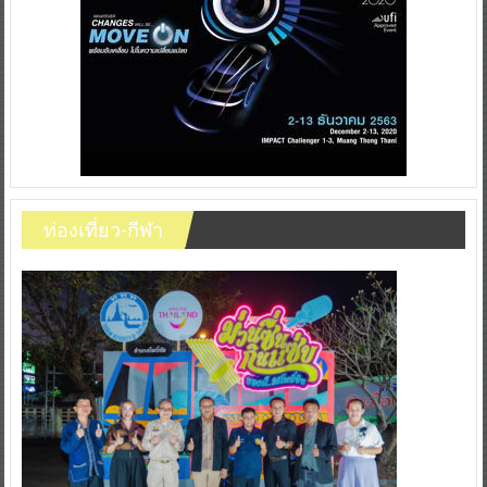
ท่องเที่ยว-กีฬา