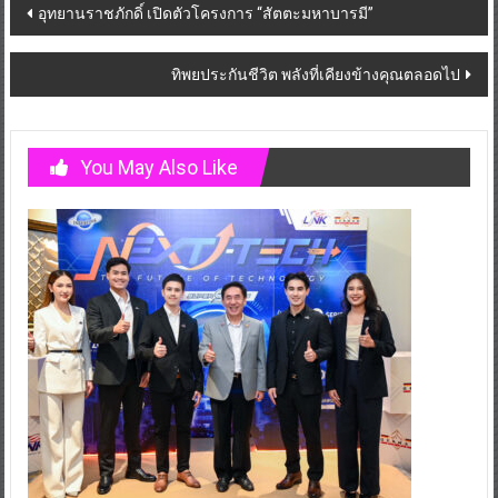
Post
อุทยานราชภักดิ์ เปิดตัวโครงการ “สัตตะมหาบารมี”
navigation
ทิพยประกันชีวิต พลังที่เคียงข้างคุณตลอดไป
You May Also Like