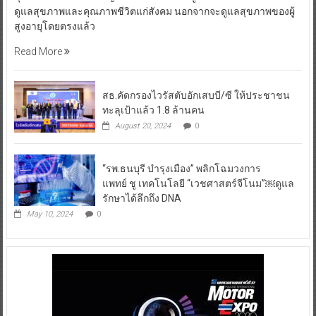
ดูแลสุขภาพและคุณภาพชีวิตแก่สังคม นอกจากจะดูแลสุขภาพของผู้
สูงอายุโดยตรงแล้ว
Read More
สธ.คัดกรองไวรัสตับอักเสบบี/ซี ให้ประชาชน
ทะลุเป้าแล้ว 1.8 ล้านคน
August 20, 2024
0
“รพ.ธนบุรี บำรุงเมือง” พลิกโฉมวงการ
แพทย์ ชู เทคโนโลยี “เวชศาสตร์จีโนม”￼ดูแล
รักษาได้ลึกถึง DNA
May 10, 2024
0