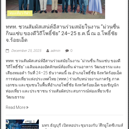
ท่องเที่ยว-กีฬา
ททท. ชวนสัมผัสเสน่ห์อีสานร่วมสมัยในงาน “ม่วนซื่น
กินแซ่บ ของดีวิถีโพธิ์ชัย” 24–25 ธ.ค.นี้ ณ อ.โพธิ์ชัย
จ.ร้อยเอ็ด
December 25, 2025
admin
0
ททท. ชวนสัมผัสเสน่ห์อีสานร่วมสมัยในงาน “ม่วนซื่น กินแซ่บ ของดี
วิถีโพธิ์ชัย” เฉลิมฉลองอัตลักษณ์ท้องถิ่น ผ่านอาหาร วัฒนธรรม และ
เสียงหมอลำ วันที่ 24–25 ธันวาคมนี้ ณ อำเภอโพธิ์ชัย จังหวัดร้อยเอ็ด
การท่องเที่ยวแห่งประเทศไทย (ททท.) ร่วมกับหน่วยงานภาครัฐ ภาค
เอกชน และชุมชนในพื้นที่อำเภอโพธิ์ชัย จังหวัดร้อยเอ็ด ขอเชิญนัก
ท่องเที่ยว และประชาชน ร่วมสัมผัสประสบการณ์ท่องเที่ยวเชิง
วัฒนธรรม
Read More
มทร.ธัญบุรี เปิดหอประชุมรองรับ ‘ศึกยูโดซีเกมส์