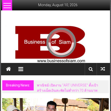
Skip
Monday, August 10, 2026
to
content
www.businessofsiam.com
ข่าว
ทั่วไป
ใน
ประเทศไทย
Breaking News:
พาณิชย์ เปิดงาน “ART UNIVERSE” ตั้งเป้า
สร้างเม็ดเงินสะพัดไม่ต่ำกว่า 70 ล้านบาท