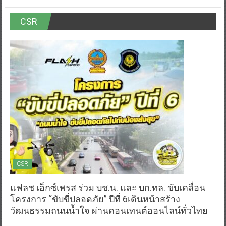
CSR
CSR
แฟลช เอ็กซ์เพรส ร่วม บช.น. และ บก.ทล. ขับเคลื่อน
โครงการ “ขับขี่ปลอดภัย” ปีที่ 6เดินหน้าสร้าง
วัฒนธรรมถนนน้ำใจ ผ่านคอนเทนต์ออนไลน์ทั่วไทย