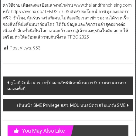
ค่าใช้จ่าย เพียงลงทะเบียนล่วงหน้าผ่าน www.thailandfranchising.com
หรือ https://evcnx.co/TFBO2516 รับสิทธิประโยชน์ อาทิ คูปองจอดรถ
ฟรี 3 ชั่วโมง, ลุ้นรับรางวัลพิเศษ, ไม่ต้องเสียเวลาเข้าชมงานได้รวดเร็ว,
จองสิทธิ์ที่นั่งสัมมนาก่อนใคร, ได้รับข้อมูลและกิจกรรมล่าสุดอย่างต่อ
เนื่อง ย้ำอีกครั้งนี่เป็นโอกาสและก้าวแรกสู่เจ้าของธุรกิจในฝัน อยากให้
เตรียมตัวให้พร้อมแล้ววพบกันที่งาน TFBO 2025
Post Views:
953
Post
ยูโอบี จับมือ นารา กรุ๊ป มอบสิทธิพิเศษด้านการรับประทานอาหาร
ตลอดทั้งปี
navigation
เดินหน้า SME Privilege สสว. MOU พันธมิตรเสริมแกร่ง SME
You May Also Like