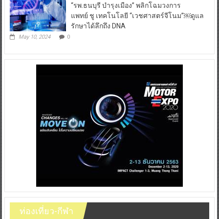
“รพ.ธนบุรี บำรุงเมือง” พลิกโฉมวงการ
แพทย์ ชู เทคโนโลยี “เวชศาสตร์จีโนม”￼ดูแล
รักษาได้ลึกถึง DNA
May 10, 2024
0
ท่องเที่ยว-กีฬา