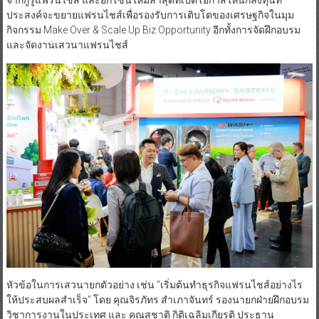
จากกูรูแฟรนไชส์ และอีกโซนใหม่ล่าสุดที่เปิดโอกาสให้นักลงทุนที่
ประสงค์จะขยายแฟรนไชส์เพื่อรองรับการเติบโตของเศรษฐกิจในมุม
กิจกรรม Make Over & Scale Up Biz Opportunity อีกทั้งการจัดฝึกอบรม
และจัดงานเสวนาแฟรนไชส์
หัวข้อในการเสวนายกตัวอย่าง เช่น “เริ่มต้นทำธุรกิจแฟรนไชส์อย่างไร
ให้ประสบผลสำเร็จ” โดย คุณจิรภัทร สำเภาจันทร์ รองนายกฝ่ายฝึกอบรม
วิชาการงานในประเทศ และ คุณสุชาติ กิติเฉลิมเกียรติ ประธาน