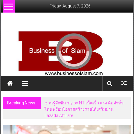
Skip
Friday, August 7, 2026
to
content
www.businessofsiam.com
ข่าว
ทั่วไป
ใน
ประเทศไทย
Breaking News:
ชวนรู้จักซิม my by NT เน็ตเร็ว แรง คุ้มค่าทั่ว
ไทย พร้อมโอกาสสร้างรายได้เสริมผ่าน
Lazada Affiliate