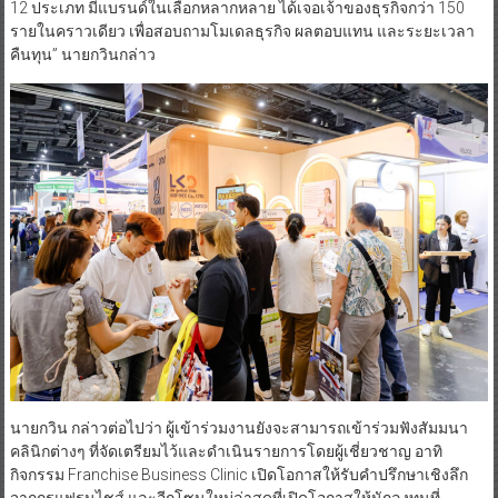
12 ประเภท มีแบรนด์ในเลือกหลากหลาย ได้เจอเจ้าของธุรกิจกว่า 150
รายในคราวเดียว เพื่อสอบถามโมเดลธุรกิจ ผลตอบแทน และระยะเวลา
คืนทุน” นายกวินกล่าว
นายกวิน กล่าวต่อไปว่า ผู้เข้าร่วมงานยังจะสามารถเข้าร่วมฟังสัมมนา
คลินิกต่างๆ ที่จัดเตรียมไว้และดำเนินรายการโดยผู้เชี่ยวชาญ อาทิ
กิจกรรม Franchise Business Clinic เปิดโอกาสให้รับคำปรึกษาเชิงลึก