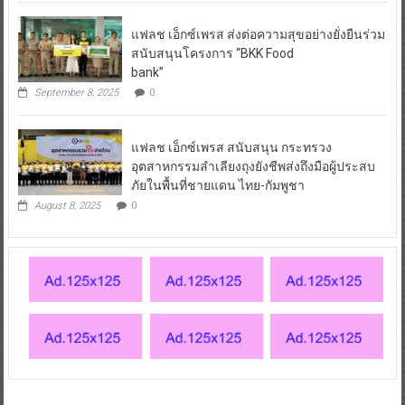
แฟลช เอ็กซ์เพรส ส่งต่อความสุขอย่างยั่งยืนร่วม
สนับสนุนโครงการ “BKK Food
bank”
September 8, 2025
0
แฟลช เอ็กซ์เพรส สนับสนุน กระทรวง
อุตสาหกรรมลำเลียงถุงยังชีพส่งถึงมือผู้ประสบ
ภัยในพื้นที่ชายแดน ไทย-กัมพูชา
August 8, 2025
0