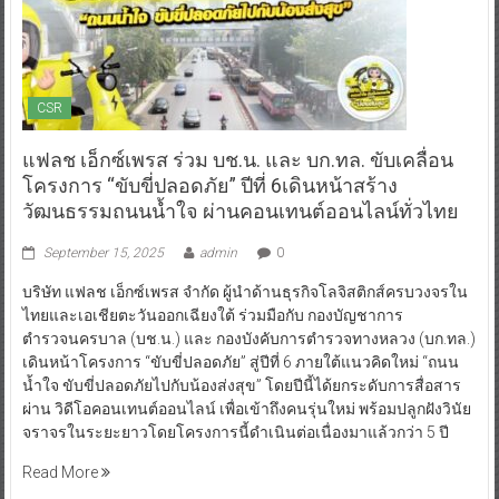
CSR
แฟลช เอ็กซ์เพรส ร่วม บช.น. และ บก.ทล. ขับเคลื่อน
โครงการ “ขับขี่ปลอดภัย” ปีที่ 6เดินหน้าสร้าง
วัฒนธรรมถนนน้ำใจ ผ่านคอนเทนต์ออนไลน์ทั่วไทย
September 15, 2025
admin
0
บริษัท แฟลช เอ็กซ์เพรส จำกัด ผู้นำด้านธุรกิจโลจิสติกส์ครบวงจรใน
ไทยและเอเชียตะวันออกเฉียงใต้ ร่วมมือกับ กองบัญชาการ
ตำรวจนครบาล (บช.น.) และ กองบังคับการตำรวจทางหลวง (บก.ทล.)
เดินหน้าโครงการ “ขับขี่ปลอดภัย” สู่ปีที่ 6 ภายใต้แนวคิดใหม่ “ถนน
น้ำใจ ขับขี่ปลอดภัยไปกับน้องส่งสุข” โดยปีนี้ได้ยกระดับการสื่อสาร
ผ่าน วิดีโอคอนเทนต์ออนไลน์ เพื่อเข้าถึงคนรุ่นใหม่ พร้อมปลูกฝังวินัย
จราจรในระยะยาวโดยโครงการนี้ดำเนินต่อเนื่องมาแล้วกว่า 5 ปี
Read More