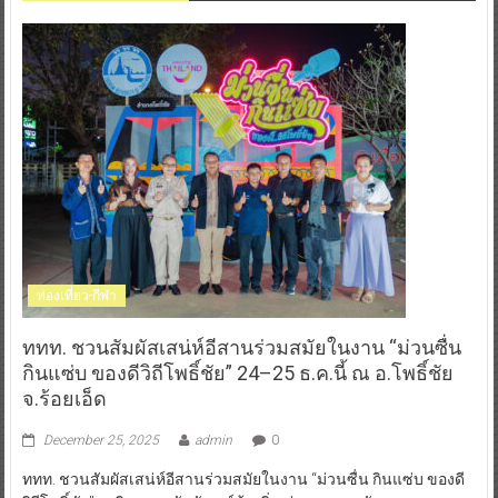
ท่องเที่ยว-กีฬา
ททท. ชวนสัมผัสเสน่ห์อีสานร่วมสมัยในงาน “ม่วนซื่น
กินแซ่บ ของดีวิถีโพธิ์ชัย” 24–25 ธ.ค.นี้ ณ อ.โพธิ์ชัย
จ.ร้อยเอ็ด
December 25, 2025
admin
0
ททท. ชวนสัมผัสเสน่ห์อีสานร่วมสมัยในงาน “ม่วนซื่น กินแซ่บ ของดี