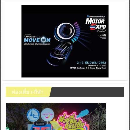
ท่องเที่ยว-กีฬา