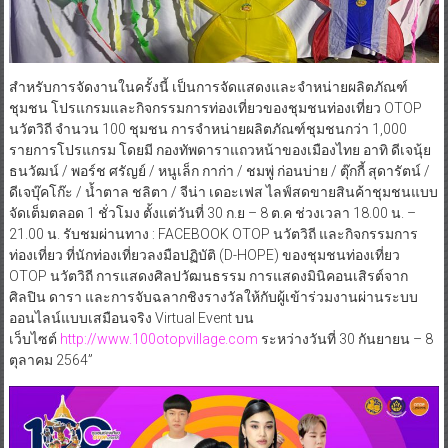
สำหรับการจัดงานในครั้งนี้ เป็นการจัดแสดงและจำหน่ายผลิตภัณฑ์
ชุมชน โปรแกรมและกิจกรรมการท่องเที่ยวของชุมชนท่องเที่ยว OTOP
นวัตวิถี จำนวน 100 ชุมชน การจำหน่ายผลิตภัณฑ์ชุมชนกว่า 1,000
รายการโปรแกรม โดยมี กองทัพดาราแถวหน้าของเมืองไทย อาทิ ดีเจนุ้ย
ธนวัฒน์ / พอร์ช ศรัญย์ / หนูเล็ก กาก่า / ชมพู่ ก่อนบ่าย / ตุ๊กกี้ สุดารัตน์ /
ดีเจบุ๊คโก๊ะ / น้ำตาล ชลิตา / จีน่า เดอะเฟส ไลฟ์สดขายสินค้าชุมชนแบบ
จัดเต็มตลอด 1 ชั่วโมง ตั้งแต่วันที่ 30 ก.ย – 8 ต.ค ช่วงเวลา 18.00 น. –
21.00 น. รับชมผ่านทาง : FACEBOOK OTOP นวัตวิถี และกิจกรรมการ
ท่องเที่ยว ที่นักท่องเที่ยวลงมือปฏิบัติ (D-HOPE) ของชุมชนท่องเที่ยว
OTOP นวัตวิถี การแสดงศิลปวัฒนธรรม การแสดงมินิคอนเสิรต์จาก
ศิลปิน ดารา และการจับฉลากชิงรางวัลให้กับผู้เข้าร่วมงานผ่านระบบ
ออนไลน์แบบเสมือนจริง Virtual Event บน
เว็บไซต์
http://www.100otopvillage.com
ระหว่างวันที่ 30 กันยายน – 8
ตุลาคม 2564”