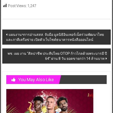
Post Views:
1,247
Post
แผนงานฯการอ่านสสส. จับมือ มูลนิธิอินเทอร์เน็ตร่วมพัฒนาไทย
และภาคีเครือข่าย เปิดตัวเว็บไซต์ธนาคารหนังสือออนไลน์
navigation
พช. เผย งาน “ศิลปาชีพ ประทีปไทย OTOP ก้าวไกลด้วยพระบารมี ปี
64” ผ่าน 8 วัน ยอดขายกว่า 14 ล้านบาท
You May Also Like