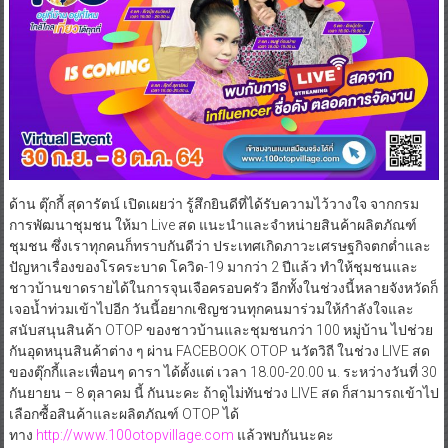
ด้าน ตุ๊กกี้ สุดารัตน์ เปิดเผยว่า รู้สึกยินดีที่ได้รับความไว้วางใจ จากกรม
การพัฒนาชุมชน ให้มา Live สด แนะนำและจำหน่ายสินค้าผลิตภัณฑ์
ชุมชน ซึ่งเราทุกคนก็ทราบกันดีว่า ประเทศเกิดภาวะเศรษฐกิจตกต่ำและ
ปัญหาเรื่องของโรคระบาด โควิด-19 มากว่า 2 ปีแล้ว ทำให้ชุมชนและ
ชาวบ้านขาดรายได้ในการจุนเจือครอบครัว อีกทั้งในช่วงนี้หลายจังหวัดก็
เจอน้ำท่วมเข้าไปอีก วันนี้อยากเชิญชวนทุกคนมาร่วมให้กำลังใจและ
สนับสนุนสินค้า OTOP ของชาวบ้านและชุมชนกว่า 100 หมู่บ้าน ไปช่วย
กันอุดหนุนสินค้าต่าง ๆ ผ่าน FACEBOOK OTOP นวัตวิถี ในช่วง LIVE สด
ของตุ๊กกี้และเพื่อนๆ ดารา ได้ตั้งแต่ เวลา 18.00-20.00 น. ระหว่างวันที่ 30
กันยายน – 8 ตุลาคม นี้ กันนะคะ ถ้าดูไม่ทันช่วง LIVE สด ก็สามารถเข้าไป
เลือกซื้อสินค้าและผลิตภัณฑ์ OTOP ได้
ทาง
http://www.100otopvillage.com
แล้วพบกันนะคะ