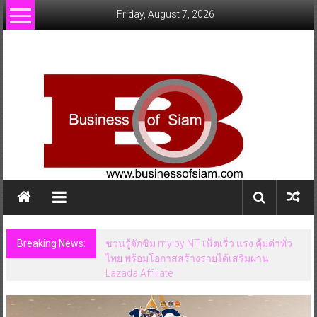
Skip
Friday, August 7, 2026
to
content
www.businessofsiam.com
ข่าว
ทั่วไป
ใน
ประเทศไทย
Breaking News:
ชวนรู้จักซิม my by NT เน็ตเร็ว แรง คุ้มค่าทั่ว
ไทย พร้อมโอกาสสร้างรายได้เสริมผ่าน
Lazada Affiliate