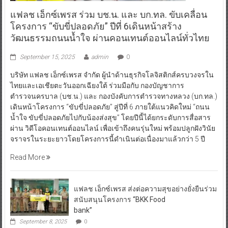
แฟลช เอ็กซ์เพรส ร่วม บช.น. และ บก.ทล. ขับเคลื่อน
โครงการ “ขับขี่ปลอดภัย” ปีที่ 6เดินหน้าสร้าง
วัฒนธรรมถนนน้ำใจ ผ่านคอนเทนต์ออนไลน์ทั่วไทย
September 15, 2025
admin
0
บริษัท แฟลช เอ็กซ์เพรส จำกัด ผู้นำด้านธุรกิจโลจิสติกส์ครบวงจรใน
ไทยและเอเชียตะวันออกเฉียงใต้ ร่วมมือกับ กองบัญชาการ
ตำรวจนครบาล (บช.น.) และ กองบังคับการตำรวจทางหลวง (บก.ทล.)
เดินหน้าโครงการ “ขับขี่ปลอดภัย” สู่ปีที่ 6 ภายใต้แนวคิดใหม่ “ถนน
น้ำใจ ขับขี่ปลอดภัยไปกับน้องส่งสุข” โดยปีนี้ได้ยกระดับการสื่อสาร
ผ่าน วิดีโอคอนเทนต์ออนไลน์ เพื่อเข้าถึงคนรุ่นใหม่ พร้อมปลูกฝังวินัย
จราจรในระยะยาวโดยโครงการนี้ดำเนินต่อเนื่องมาแล้วกว่า 5 ปี
Read More
แฟลช เอ็กซ์เพรส ส่งต่อความสุขอย่างยั่งยืนร่วม
สนับสนุนโครงการ “BKK Food
bank”
September 8, 2025
0