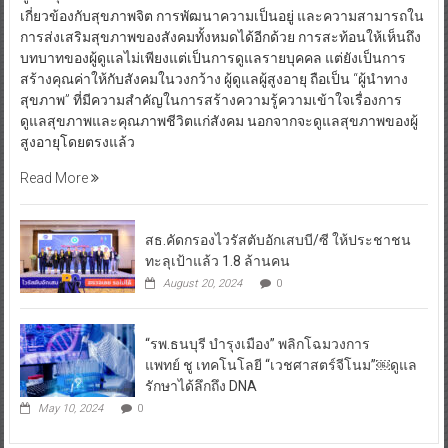
เกี่ยวข้องกับสุขภาพจิต การพัฒนาความเป็นอยู่ และความสามารถใน
การส่งเสริมสุขภาพของสังคมทั้งหมดได้อีกด้วย การสะท้อนให้เห็นถึง
บทบาทของผู้ดูแลไม่เพียงแต่เป็นการดูแลรายบุคคล แต่ยังเป็นการ
สร้างคุณค่าให้กับสังคมในวงกว้าง ผู้ดูแลผู้สูงอายุ ถือเป็น “ผู้นำทาง
สุขภาพ” ที่มีความสำคัญในการสร้างความรู้ความเข้าใจเรื่องการ
ดูแลสุขภาพและคุณภาพชีวิตแก่สังคม นอกจากจะดูแลสุขภาพของผู้
สูงอายุโดยตรงแล้ว
Read More
สธ.คัดกรองไวรัสตับอักเสบบี/ซี ให้ประชาชน
ทะลุเป้าแล้ว 1.8 ล้านคน
August 20, 2024
0
“รพ.ธนบุรี บำรุงเมือง” พลิกโฉมวงการ
แพทย์ ชู เทคโนโลยี “เวชศาสตร์จีโนม”￼ดูแล
รักษาได้ลึกถึง DNA
May 10, 2024
0