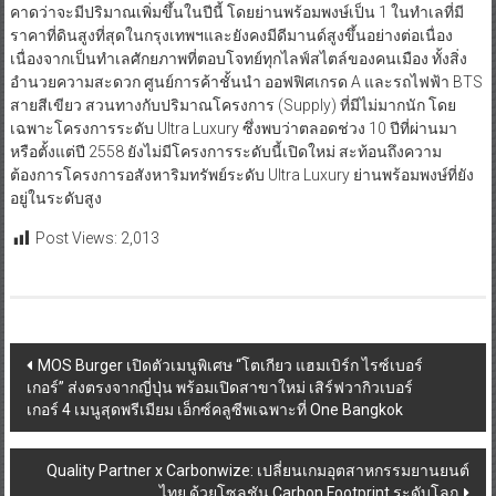
คาดว่าจะมีปริมาณเพิ่มขึ้นในปีนี้ โดยย่านพร้อมพงษ์เป็น 1 ในทำเลที่มี
ราคาที่ดินสูงที่สุดในกรุงเทพฯและยังคงมีดีมานด์สูงขึ้นอย่างต่อเนื่อง
เนื่องจากเป็นทำเลศักยภาพที่ตอบโจทย์ทุกไลฟ์สไตล์ของคนเมือง ทั้งสิ่ง
อำนวยความสะดวก ศูนย์การค้าชั้นนำ ออฟฟิศเกรด A และรถไฟฟ้า BTS
สายสีเขียว สวนทางกับปริมาณโครงการ (Supply) ที่มีไม่มากนัก โดย
เฉพาะโครงการระดับ Ultra Luxury ซึ่งพบว่าตลอดช่วง 10 ปีที่ผ่านมา
หรือตั้งแต่ปี 2558 ยังไม่มีโครงการระดับนี้เปิดใหม่ สะท้อนถึงความ
ต้องการโครงการอสังหาริมทรัพย์ระดับ Ultra Luxury ย่านพร้อมพงษ์ที่ยัง
อยู่ในระดับสูง
Post Views:
2,013
Post
MOS Burger เปิดตัวเมนูพิเศษ “โตเกียว แฮมเบิร์ก ไรซ์เบอร์
เกอร์” ส่งตรงจากญี่ปุ่น พร้อมเปิดสาขาใหม่ เสิร์ฟวากิวเบอร์
navigation
เกอร์ 4 เมนูสุดพรีเมียม เอ็กซ์คลูซีพเฉพาะที่ One Bangkok
Quality Partner x Carbonwize: เปลี่ยนเกมอุตสาหกรรมยานยนต์
ไทย ด้วยโซลูชัน Carbon Footprint ระดับโลก