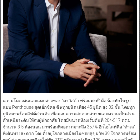
ความโดดเด่นและแตกต่างของ “มาวิสต้า พร้อมพงษ์” คือ ห้องพักในรูป
แบบ Penthouse สุดเอ็กซ์คลู ซีฟทุกยูนิต เพียง 45 ยูนิต สูง 32 ชั้น โดยทุก
ยูนิตมาพร้อมลิฟต์ส่วนตัว เพื่อมอบความสะดวกสบายและความเป็นส่วน
ตัวเหนือระดับให้กับผู้พักอาศัย โดยมีขนาดห้องเริ่มต้นที่ 204-517 ตร.ม.
จำนวน 3-5 ห้องนอน มาพร้อมที่จอดรถมากถึง 357% อีกไฮไลท์คือ “ทำเล”
ที่เดินทางสะดวก โดยตั้งอยู่ใจกลางเมืองในซอยสุขุมวิท 39 ใจกลางพร้อม
พงษ์ ห่างจากสถานีรถไฟฟ้า BTS พร้อมพงษ์ เพียง 190 เมตร และอยู่ใกล้