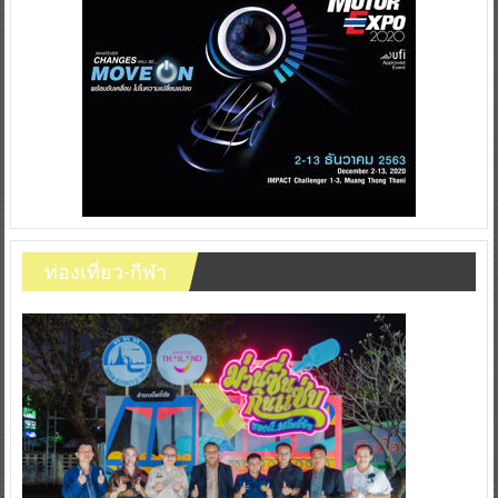
ท่องเที่ยว-กีฬา