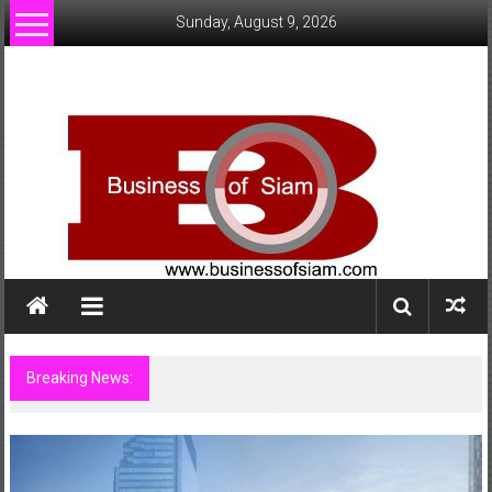
Skip
Sunday, August 9, 2026
to
content
www.businessofsiam.com
ข่าว
ทั่วไป
ใน
ประเทศไทย
Breaking News:
Guangzhou Yinghao School Unveils Vision
for Future-Ready Education