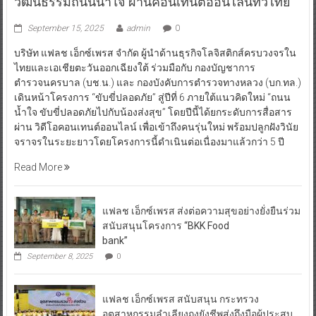
วัฒนธรรมถนนน้ำใจ ผ่านคอนเทนต์ออนไลน์ทั่วไทย
September 15, 2025
admin
0
บริษัท แฟลช เอ็กซ์เพรส จำกัด ผู้นำด้านธุรกิจโลจิสติกส์ครบวงจรใน
ไทยและเอเชียตะวันออกเฉียงใต้ ร่วมมือกับ กองบัญชาการ
ตำรวจนครบาล (บช.น.) และ กองบังคับการตำรวจทางหลวง (บก.ทล.)
เดินหน้าโครงการ “ขับขี่ปลอดภัย” สู่ปีที่ 6 ภายใต้แนวคิดใหม่ “ถนน
น้ำใจ ขับขี่ปลอดภัยไปกับน้องส่งสุข” โดยปีนี้ได้ยกระดับการสื่อสาร
ผ่าน วิดีโอคอนเทนต์ออนไลน์ เพื่อเข้าถึงคนรุ่นใหม่ พร้อมปลูกฝังวินัย
จราจรในระยะยาวโดยโครงการนี้ดำเนินต่อเนื่องมาแล้วกว่า 5 ปี
Read More
แฟลช เอ็กซ์เพรส ส่งต่อความสุขอย่างยั่งยืนร่วม
สนับสนุนโครงการ “BKK Food
bank”
September 8, 2025
0
แฟลช เอ็กซ์เพรส สนับสนุน กระทรวง
อุตสาหกรรมลำเลียงถุงยังชีพส่งถึงมือผู้ประสบ