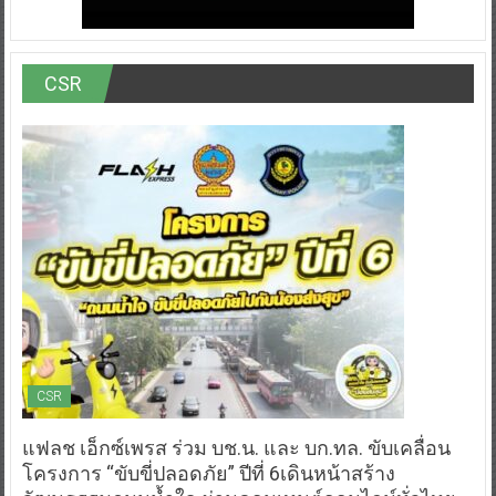
CSR
CSR
แฟลช เอ็กซ์เพรส ร่วม บช.น. และ บก.ทล. ขับเคลื่อน
โครงการ “ขับขี่ปลอดภัย” ปีที่ 6เดินหน้าสร้าง