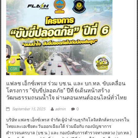
CSR
แฟลช เอ็กซ์เพรส ร่วม บช.น. และ บก.ทล. ขับเคลื่อน
โครงการ “ขับขี่ปลอดภัย” ปีที่ 6เดินหน้าสร้าง
วัฒนธรรมถนนน้ำใจ ผ่านคอนเทนต์ออนไลน์ทั่วไทย
September 15, 2025
admin
0
บริษัท แฟลช เอ็กซ์เพรส จำกัด ผู้นำด้านธุรกิจโลจิสติกส์ครบวงจรใน
ไทยและเอเชียตะวันออกเฉียงใต้ ร่วมมือกับ กองบัญชาการ
ตำรวจนครบาล (บช.น.) และ กองบังคับการตำรวจทางหลวง (บก.ทล.)