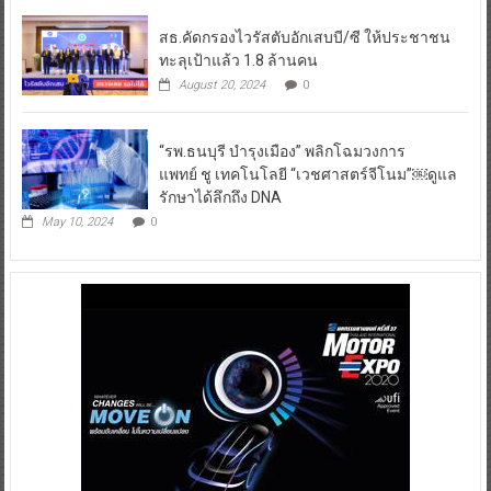
สธ.คัดกรองไวรัสตับอักเสบบี/ซี ให้ประชาชน
ทะลุเป้าแล้ว 1.8 ล้านคน
August 20, 2024
0
“รพ.ธนบุรี บำรุงเมือง” พลิกโฉมวงการ
แพทย์ ชู เทคโนโลยี “เวชศาสตร์จีโนม”￼ดูแล
รักษาได้ลึกถึง DNA
May 10, 2024
0