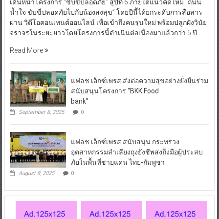
เดินหน้าโครงการ “ขับขี่ปลอดภัย” สู่ปีที่ 6 ภายใต้แนวคิดใหม่ “ถนน
น้ำใจ ขับขี่ปลอดภัยไปกับน้องส่งสุข” โดยปีนี้ได้ยกระดับการสื่อสาร
ผ่าน วิดีโอคอนเทนต์ออนไลน์ เพื่อเข้าถึงคนรุ่นใหม่ พร้อมปลูกฝังวินัย
จราจรในระยะยาวโดยโครงการนี้ดำเนินต่อเนื่องมาแล้วกว่า 5 ปี
Read More
แฟลช เอ็กซ์เพรส ส่งต่อความสุขอย่างยั่งยืนร่วม
สนับสนุนโครงการ “BKK Food
bank”
September 8, 2025
0
แฟลช เอ็กซ์เพรส สนับสนุน กระทรวง
อุตสาหกรรมลำเลียงถุงยังชีพส่งถึงมือผู้ประสบ
ภัยในพื้นที่ชายแดน ไทย-กัมพูชา
August 8, 2025
0