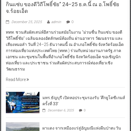
กินแซ่บ ของดีวิถีโพธิ์ชัย” 24–25 ธ.ค.นี้ ณ อ.โพธิ์ชัย
จ.ร้อยเอ็ด
December 25, 2025
admin
0
ททท. ชวนสัมผัสเสน่ห์อีสานร่วมสมัยในงาน “ม่วนซื่น กินแซ่บ ของดี
วิถีโพธิ์ชัย” เฉลิมฉลองอัตลักษณ์ท้องถิ่น ผ่านอาหาร วัฒนธรรม และ
เสียงหมอลำ วันที่ 24–25 ธันวาคมนี้ ณ อำเภอโพธิ์ชัย จังหวัดร้อยเอ็ด
การท่องเที่ยวแห่งประเทศไทย (ททท.) ร่วมกับหน่วยงานภาครัฐ ภาค
เอกชน และชุมชนในพื้นที่อำเภอโพธิ์ชัย จังหวัดร้อยเอ็ด ขอเชิญนัก
ท่องเที่ยว และประชาชน ร่วมสัมผัสประสบการณ์ท่องเที่ยวเชิง
วัฒนธรรม
Read More
มทร.ธัญบุรี เปิดหอประชุมรองรับ ‘ศึกยูโดซีเกมส์
ครั้งที่ 33’
December 6, 2025
0
ผาแดง จากเหมืองแร่สู่อัญมณีแห่งผืนป่าตะวัน