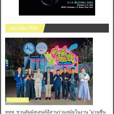
ท่องเที่ยว-กีฬา
ท่องเที่ยว-กีฬา
ททท. ชวนสัมผัสเสน่ห์อีสานร่วมสมัยในงาน “ม่วนซื่น