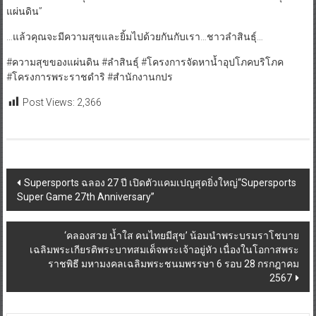
แผ่นดิน”
…แล้วคุณจะมีความสุขและยิ้มไปด้วยกันกับเรา…ชาวลำสินธุ์…
#ความสุขของแผ่นดิน #ลำสินธุ์ #โครงการจัดหาน้ำอุปโภคบริโภค
#โครงการพระราชดำริ #สำนักงานกปร
Post Views:
2,366
Post
Supersports ฉลอง 27 ปี เปิดตัวแคมเปญสุดยิ่งใหญ่“Supersports
Super Game 27th Anniversary”
navigation
‘คลองสวย น้ำใส คนไทยมีสุข’ น้อมนำพระบรมราโชบาย
เฉลิมพระเกียรติพระบาทสมเด็จพระเจ้าอยู่หัว เนื่องในโอกาสพระ
ราชพิธี มหามงคลเฉลิมพระชนมพรรษา 6 รอบ 28 กรกฎาคม
2567