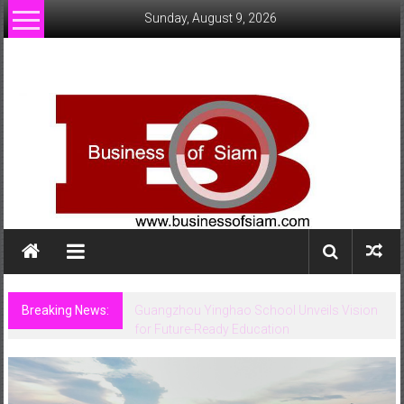
Skip
Sunday, August 9, 2026
to
content
www.businessofsiam.com
ข่าว
ทั่วไป
ใน
ประเทศไทย
Breaking News:
Guangzhou Yinghao School Unveils Vision
for Future-Ready Education