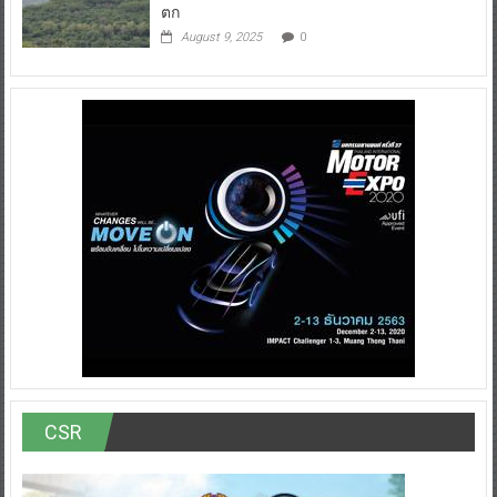
ตก
August 9, 2025
0
CSR