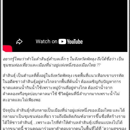
อยากรู้ไหมว่าทำไมลำสินธุ์ตำบลเล็ก
ๆ
ในจังหวัดพัทลุง
ถึงได้ชื่อว่า
เป็น
ชุมชนท่องเที่ยวและเมืองที่น่าอยู่แห่งหนึ่งของเมืองไทย ??
ลำสินธุ์​ เป็นตำบลที่ตั้งอยู่ในจังหวัดพัทลุง เขตพื้นที่แนวเทือกเขาบรรทัด
ในอดีตชาวลำสินธุ์อยู่ห่างไกลจากพื้นที่ต้นน้ำ ต้องเผชิญกับปัญหาการ
ขาดแคลนน้ำกินน้ำใช้เพราะหมู่บ้านที่อยู่ห่างไกล ต้องนำน้ำจาก
ลำคลองหรือขุดบ่อบาดาลมาใช้ ชีวิตผู้คนที่นี่ลำบากมากเพราะน้ำไม่
สะอาดและไม่เพียงพอ
ปัจจุบัน ลำสินธุ์กลับกลายเป็นเมืองที่น่าอยู่แห่งหนึ่งของเมืองไทย และได้
กลายมาเป็นชุมชนท่องเที่ยว รวมถึงมีผลิตภัณฑ์อาหารขึ้นชื่อที่สร้างราย
ได้ให้ชาวลำสินธุ์ …เพราะอะไรที่ทำให้ตำบลลำสินธุ์เปลี่ยนแปลงไปได้
มากขนาดนี้ ชวนคุณมาร่วมหาคำตอบจากคนในพื้นที่ได้ที่ “ความสุขของ