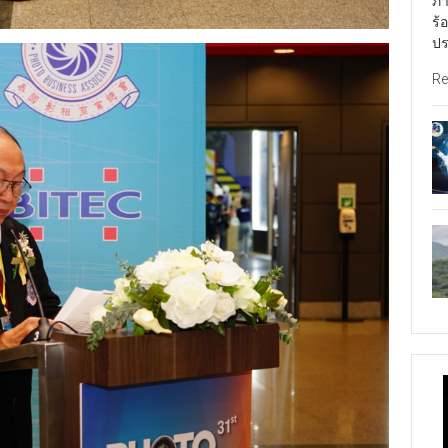
ภา
ร้
ปร
Re