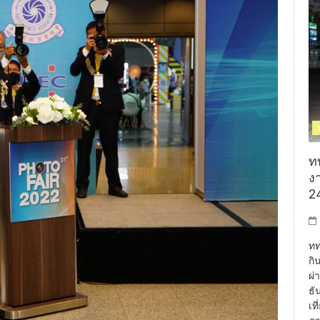
ท
งา
24
ทท
กิ
ผ่
ธั
เท