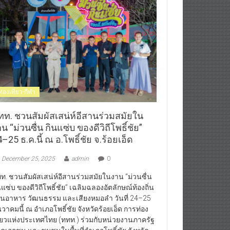
ท่องเที่ยว-กีฬา
ทท. ชวนสัมผัสเสน่ห์อีสานร่วมสมัยใน
น “ม่วนซื่น กินแซ่บ ของดีวิถีโพธิ์ชัย”
–25 ธ.ค.นี้ ณ อ.โพธิ์ชัย จ.ร้อยเอ็ด
December 25, 2025
admin
0
ท. ชวนสัมผัสเสน่ห์อีสานร่วมสมัยในงาน “ม่วนซื่น
นแซ่บ ของดีวิถีโพธิ์ชัย” เฉลิมฉลองอัตลักษณ์ท้องถิ่น
านอาหาร วัฒนธรรม และเสียงหมอลำ วันที่ 24–25
นวาคมนี้ ณ อำเภอโพธิ์ชัย จังหวัดร้อยเอ็ด การท่อง
ี่ยวแห่งประเทศไทย (ททท.) ร่วมกับหน่วยงานภาครัฐ