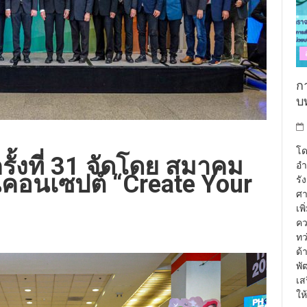
กา
บท
โด
้งที่ 31 จัดโดย สมาคม
อำ
นคอนเซปต์ “Create Your
รั
ศา
เพ
คว
ทว
ด้
พั
เส
ให