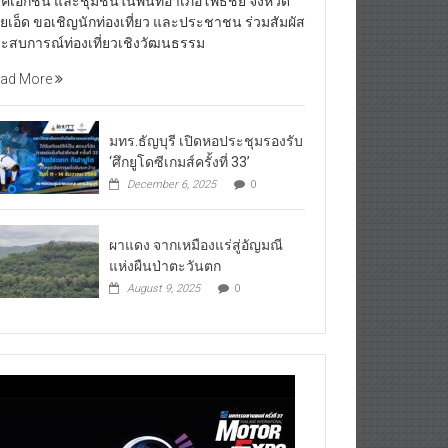
คเอกชน และชุมชนในพื้นที่อำเภอโพธิ์ชัย จังหวัด
อยเอ็ด ขอเชิญนักท่องเที่ยว และประชาชน ร่วมสัมผัส
ะสบการณ์ท่องเที่ยวเชิงวัฒนธรรม
ad More
มทร.ธัญบุรี เปิดหอประชุมรองรับ
‘ศึกยูโดซีเกมส์ครั้งที่ 33’
December 6, 2025
0
ผาแดง จากเหมืองแร่สู่อัญมณี
แห่งผืนป่าตะวันตก
August 9, 2025
0