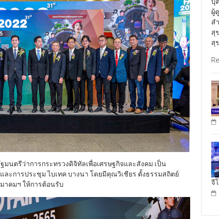
บุ
ผู
สำ
สุ
สุ
Re
ัฐมนตรีว่าการกระทรวงดิจิทัลเพื่อเศรษฐกิจและสังคม เป็น
และการประชุม ไบเทค บางนา โดยมีคุณวิเชียร ตั้งธรรมสถิตย์
จี
าคมฯ ให้การต้อนรับ