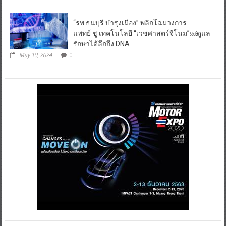
“รพ.ธนบุรี บำรุงเมือง” พลิกโฉมวงการ
แพทย์ ชู เทคโนโลยี “เวชศาสตร์จีโนม”￼ดูแล
รักษาได้ลึกถึง DNA
May 10, 2024
0