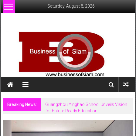
Skip
Saturday, August 8, 2026
to
content
www.businessofsiam.com
ข่าว
ทั่วไป
ใน
ประเทศไทย
Breaking News:
Guangzhou Yinghao School Unveils Vision
for Future-Ready Education