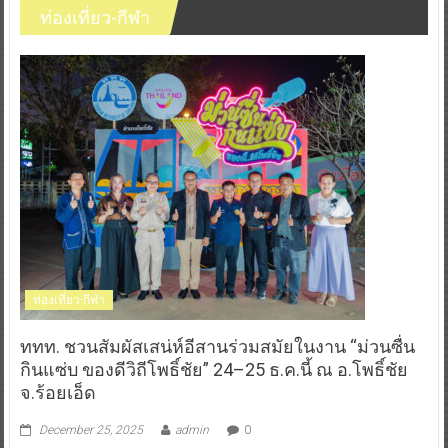
ท่องเที่ยว-กีฬา
ท่องเที่ยว-กีฬา
ททท. ชวนสัมผัสเสน่ห์อีสานร่วมสมัยในงาน “ม่วนซื่น
กินแซ่บ ของดีวิถีโพธิ์ชัย” 24–25 ธ.ค.นี้ ณ อ.โพธิ์ชัย
จ.ร้อยเอ็ด
December 25, 2025
admin
0