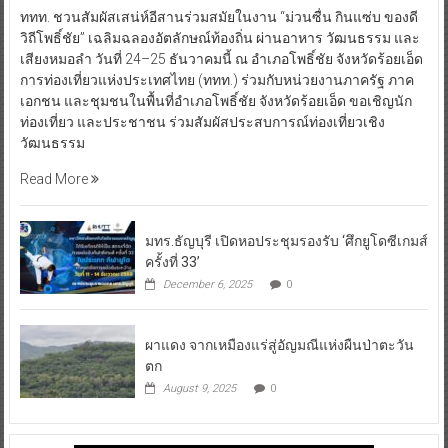
ททท. ชวนสัมผัสเสน่ห์อีสานร่วมสมัยในงาน “ม่วนซื่น กินแซ่บ ของดี
วิถีโพธิ์ชัย” เฉลิมฉลองอัตลักษณ์ท้องถิ่น ผ่านอาหาร วัฒนธรรม และ
เสียงหมอลำ วันที่ 24–25 ธันวาคมนี้ ณ อำเภอโพธิ์ชัย จังหวัดร้อยเอ็ด
การท่องเที่ยวแห่งประเทศไทย (ททท.) ร่วมกับหน่วยงานภาครัฐ ภาค
เอกชน และชุมชนในพื้นที่อำเภอโพธิ์ชัย จังหวัดร้อยเอ็ด ขอเชิญนัก
ท่องเที่ยว และประชาชน ร่วมสัมผัสประสบการณ์ท่องเที่ยวเชิง
วัฒนธรรม
Read More
มทร.ธัญบุรี เปิดหอประชุมรองรับ ‘ศึกยูโดซีเกมส์
ครั้งที่ 33’
December 6, 2025
0
ผาแดง จากเหมืองแร่สู่อัญมณีแห่งผืนป่าตะวัน
ตก
August 9, 2025
0