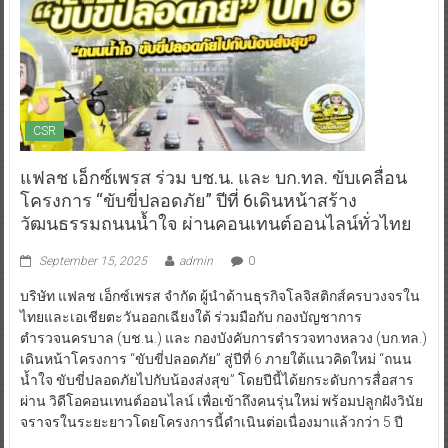
CSR
แฟลช เอ็กซ์เพรส ร่วม บช.น. และ บก.ทล. ขับเคลื่อน
โครงการ “ขับขี่ปลอดภัย” ปีที่ 6เดินหน้าสร้าง
วัฒนธรรมถนนน้ำใจ ผ่านคอนเทนต์ออนไลน์ทั่วไทย
September 15, 2025
admin
0
บริษัท แฟลช เอ็กซ์เพรส จำกัด ผู้นำด้านธุรกิจโลจิสติกส์ครบวงจรใน
ไทยและเอเชียตะวันออกเฉียงใต้ ร่วมมือกับ กองบัญชาการ
ตำรวจนครบาล (บช.น.) และ กองบังคับการตำรวจทางหลวง (บก.ทล.)
เดินหน้าโครงการ “ขับขี่ปลอดภัย” สู่ปีที่ 6 ภายใต้แนวคิดใหม่ “ถนน
น้ำใจ ขับขี่ปลอดภัยไปกับน้องส่งสุข” โดยปีนี้ได้ยกระดับการสื่อสาร
ผ่าน วิดีโอคอนเทนต์ออนไลน์ เพื่อเข้าถึงคนรุ่นใหม่ พร้อมปลูกฝังวินัย
จราจรในระยะยาวโดยโครงการนี้ดำเนินต่อเนื่องมาแล้วกว่า 5 ปี