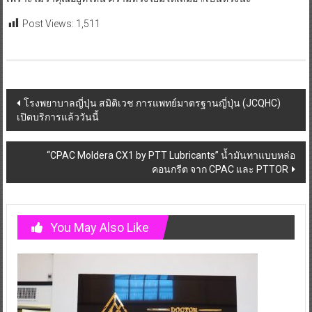
Post Views:
1,511
Post
โรงพยาบาลญี่ปุ่น สมิติเวช การแพทย์มาตรฐานญี่ปุ่น (JCQHC)
เปิดบริการแล้ววันนี้
navigation
“CPAC Moldera CX1 by PTT Lubricants” น้ำมันทาแบบหล่อ
คอนกรีต จาก CPAC และ PTTOR
You May Also Like