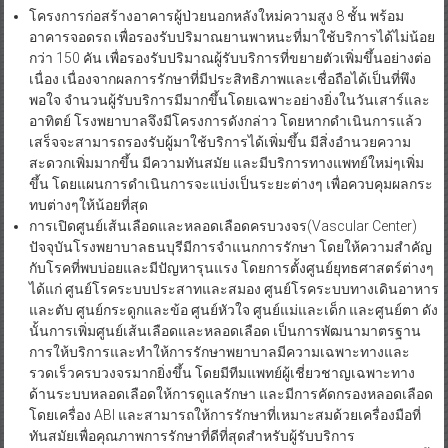
โครงการก่อสร้างอาคารผู้ป่วยนอกหลังใหม่ความสูง 8 ชั้น พร้อม
อาคารจอดรถ เพื่อรองรับปริมาณยานพาหนะที่มาใช้บริการได้ไม่น้อย
กว่า 150 คัน เพื่อรองรับปริมาณผู้รับบริการที่ขยายตัวเพิ่มขึ้นอย่างต่อ
เนื่อง เนื่องจากผลการรักษาที่มีประสิทธิภาพและเชื่อถือได้เป็นที่พึง
พอใจ จำนวนผู้รับบริการมีมากขึ้นโดยเฉพาะอย่างยิ่งในวันเสาร์และ
อาทิตย์ โรงพยาบาลจึงมีโครงการดังกล่าว โดยหากดำเนินการแล้ว
เสร็จจะสามารถรองรับผู้มาใช้บริการได้เพิ่มขึ้น มีสิ่งอำนวยความ
สะดวกเพิ่มมากขึ้น มีความทันสมัย และมีบริการทางแพทย์ใหม่ๆเพิ่ม
ขึ้น โดยแผนการดำเนินการจะแบ่งเป็นระยะต่างๆ เพื่อควบคุมผลกระ
ทบต่างๆให้น้อยที่สุด
การเปิดศูนย์เส้นเลือดและหลอดเลือดครบวงจร(Vascular Center)
ปัจจุบันโรงพยาบาลธนบุรีมีการจำแนกการรักษา โดยให้ความสำคัญ
กับโรคที่พบบ่อยและมีปัญหารุนแรง โดยการตั้งศูนย์ยุทธศาสตร์ต่างๆ
ได้แก่ ศูนย์โรคระบบประสาทและสมอง ศูนย์โรคระบบทางเดินอาหาร
และตับ ศูนย์กระดูกและข้อ ศูนย์หัวใจ ศูนย์แม่และเด็ก และศูนย์ตา ดัง
นั้นการเพิ่มศูนย์เส้นเลือดและหลอดเลือด เป็นการพัฒนามาตรฐาน
การให้บริการและทำให้การรักษาพยาบาลมีความเฉพาะทางและ
รวดเร็วครบวงจรมากยิ่งขึ้น โดยมีทีมแพทย์ผู้เชี่ยวชาญเฉพาะทาง
ด้านระบบหลอดเลือดให้การดูแลรักษา และมีการคัดกรองหลอดเลือด
โดยเครื่อง ABI และสามารถให้การรักษาที่เหมาะสมด้วยเครื่องมือที่
ทันสมัยเพื่อคุณภาพการรักษาที่ดีที่สุดสำหรับผู้รับบริการ