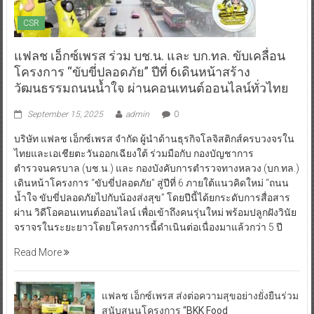
CSR
แฟลช เอ็กซ์เพรส ร่วม บช.น. และ บก.ทล. ขับเคลื่อน
โครงการ “ขับขี่ปลอดภัย” ปีที่ 6เดินหน้าสร้าง
วัฒนธรรมถนนน้ำใจ ผ่านคอนเทนต์ออนไลน์ทั่วไทย
September 15, 2025
admin
0
บริษัท แฟลช เอ็กซ์เพรส จำกัด ผู้นำด้านธุรกิจโลจิสติกส์ครบวงจรใน
ไทยและเอเชียตะวันออกเฉียงใต้ ร่วมมือกับ กองบัญชาการ
ตำรวจนครบาล (บช.น.) และ กองบังคับการตำรวจทางหลวง (บก.ทล.)
เดินหน้าโครงการ “ขับขี่ปลอดภัย” สู่ปีที่ 6 ภายใต้แนวคิดใหม่ “ถนน
น้ำใจ ขับขี่ปลอดภัยไปกับน้องส่งสุข” โดยปีนี้ได้ยกระดับการสื่อสาร
ผ่าน วิดีโอคอนเทนต์ออนไลน์ เพื่อเข้าถึงคนรุ่นใหม่ พร้อมปลูกฝังวินัย
จราจรในระยะยาวโดยโครงการนี้ดำเนินต่อเนื่องมาแล้วกว่า 5 ปี
Read More
แฟลช เอ็กซ์เพรส ส่งต่อความสุขอย่างยั่งยืนร่วม
สนับสนุนโครงการ “BKK Food