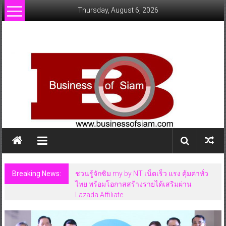
Skip
Thursday, August 6, 2026
to
content
www.businessofsiam.com
ข่าว
ทั่วไป
ใน
ประเทศไทย
Breaking News:
ชวนรู้จักซิม my by NT เน็ตเร็ว แรง คุ้มค่าทั่ว
ไทย พร้อมโอกาสสร้างรายได้เสริมผ่าน
Lazada Affiliate