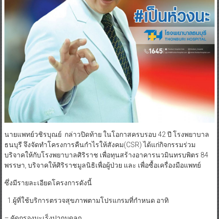
นายแพทย์วชิรบุณย์ กล่าวปิดท้าย ในโอกาสครบรอบ 42 ปี โรงพยาบาล
ธนบุรี จึงจัดทำโครงการคืนกำไรให้สังคม(CSR) ได้แก่กิจกรรมร่วม
บริจาคให้กับโรงพยาบาลศิริราช เพื่อทุนสร้างอาคารนวมินทรบพิตร 84
พรรษา, บริจาคให้ศิริราชมูลนิธิเพื่อผู้ป่วย และ เพื่อซื้อเครื่องมือแพทย์
ซึ่งมีรายละเอียดโครงการดังนี้
1.ผู้ที่ใช้บริการตรวจสุขภาพตามโปรแกรมที่กำหนด อาทิ
– คัดกรองมะเร็งปากมดลูก