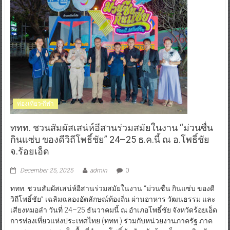
ท่องเที่ยว-กีฬา
ททท. ชวนสัมผัสเสน่ห์อีสานร่วมสมัยในงาน “ม่วนซื่น
กินแซ่บ ของดีวิถีโพธิ์ชัย” 24–25 ธ.ค.นี้ ณ อ.โพธิ์ชัย
จ.ร้อยเอ็ด
December 25, 2025
admin
0
ททท. ชวนสัมผัสเสน่ห์อีสานร่วมสมัยในงาน “ม่วนซื่น กินแซ่บ ของดี
วิถีโพธิ์ชัย” เฉลิมฉลองอัตลักษณ์ท้องถิ่น ผ่านอาหาร วัฒนธรรม และ
เสียงหมอลำ วันที่ 24–25 ธันวาคมนี้ ณ อำเภอโพธิ์ชัย จังหวัดร้อยเอ็ด
การท่องเที่ยวแห่งประเทศไทย (ททท.) ร่วมกับหน่วยงานภาครัฐ ภาค