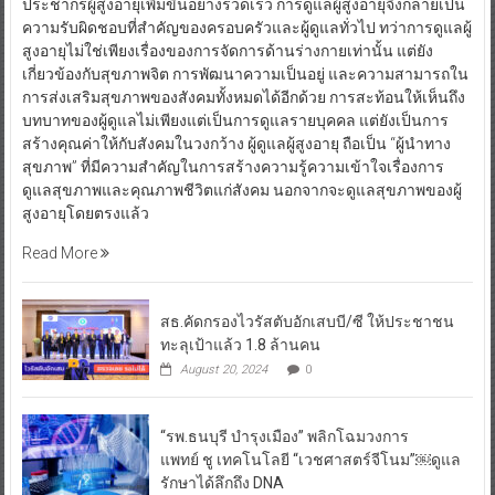
ประชากรผู้สูงอายุเพิ่มขึ้นอย่างรวดเร็ว การดูแลผู้สูงอายุจึงกลายเป็น
ความรับผิดชอบที่สำคัญของครอบครัวและผู้ดูแลทั่วไป ทว่าการดูแลผู้
สูงอายุไม่ใช่เพียงเรื่องของการจัดการด้านร่างกายเท่านั้น แต่ยัง
เกี่ยวข้องกับสุขภาพจิต การพัฒนาความเป็นอยู่ และความสามารถใน
การส่งเสริมสุขภาพของสังคมทั้งหมดได้อีกด้วย การสะท้อนให้เห็นถึง
บทบาทของผู้ดูแลไม่เพียงแต่เป็นการดูแลรายบุคคล แต่ยังเป็นการ
สร้างคุณค่าให้กับสังคมในวงกว้าง ผู้ดูแลผู้สูงอายุ ถือเป็น “ผู้นำทาง
สุขภาพ” ที่มีความสำคัญในการสร้างความรู้ความเข้าใจเรื่องการ
ดูแลสุขภาพและคุณภาพชีวิตแก่สังคม นอกจากจะดูแลสุขภาพของผู้
สูงอายุโดยตรงแล้ว
Read More
สธ.คัดกรองไวรัสตับอักเสบบี/ซี ให้ประชาชน
ทะลุเป้าแล้ว 1.8 ล้านคน
August 20, 2024
0
“รพ.ธนบุรี บำรุงเมือง” พลิกโฉมวงการ
แพทย์ ชู เทคโนโลยี “เวชศาสตร์จีโนม”￼ดูแล
รักษาได้ลึกถึง DNA