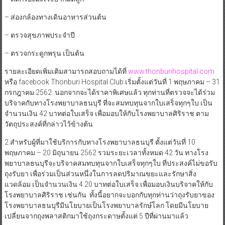
– ส่องกล้องทางเดินอาหารส่วนต้น
– ตรวจสุขภาพประจำปี
– ตรวจกระดูกพรุน เป็นต้น
รายละเอียดเพิ่มเติมสามารถสอบถามได้ที่
www.thonburihospital.com
หรือ facebook Thonburi Hospital Club เริ่มตั้งแต่วันที่ 1 พฤษภาคม – 31
กรกฎาคม 2562 นอกจากจะได้ราคาพิเศษแล้ว ทุกท่านที่ตรวจจะได้ร่วม
บริจาคกับทางโรงพยาบาลธนบุรี ที่จะสมทบทุนจากใบเสร็จทุกๆใบ เป็น
จำนวนเงิน 42 บาทต่อใบเสร็จ เพื่อมอบให้กับโรงพยาบาลศิริราช ตาม
วัตถุประสงค์ที่กล่าวไว้ข้างต้น
2.สำหรับผู้ที่มาใช้บริการกับทางโรงพยาบาลธนบุรี ตั้งแต่วันที่ 10
พฤษภาคม – 20 มิถุนายน 2562 รวมระยะเวลาทั้งหมด 42 วัน ทางโรง
พยาบาลธนบุรีจะบริจาคสมทบทุนจากใบเสร็จทุกๆใบ ที่ประสงค์ไม่ขอรับ
ถุงรับยา เพื่อร่วมเป็นส่วนหนึ่งในการลดปริมาณขยะและรักษาสิ่ง
แวดล้อม เป็นจำนวนเงิน 4.20 บาทต่อใบเสร็จ เพื่อมอบเงินบริจาคให้กับ
โรงพยาบาลศิริราช เช่นกัน ทั้งนี้อยากจะบอกกับทุกท่านว่าถุงรับยาของ
โรงพยาบาลธนบุรีมีนโยบายเป็นโรงพยาบาลรักษ์โลก โดยมีนโยบาย
เปลี่ยนจากถุงพลาสติกมาใช้ถุงกระดาษตั้งแต่ 5 ปีที่ผ่านมาแล้ว