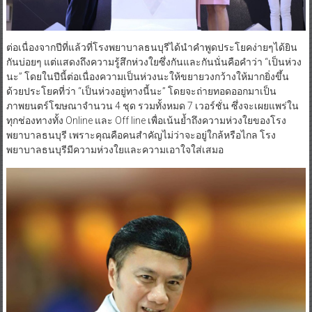
ต่อเนื่องจากปีที่แล้วที่โรงพยาบาลธนบุรีได้นำคำพูดประโยคง่ายๆได้ยิน
กันบ่อยๆ แต่แสดงถึงความรู้สึกห่วงใยซึ่งกันและกันนั่นคือคำว่า “เป็นห่วง
นะ” โดยในปีนี้ต่อเนื่องความเป็นห่วงนะให้ขยายวงกว้างให้มากยิ่งขึ้น
ด้วยประโยคที่ว่า “เป็นห่วงอยู่ทางนี้นะ” โดยจะถ่ายทอดออกมาเป็น
ภาพยนตร์โฆษณาจำนวน 4 ชุด รวมทั้งหมด 7 เวอร์ชั่น ซึ่งจะเผยแพร่ใน
ทุกช่องทางทั้ง Online และ Off line เพื่อเน้นย้ำถึงความห่วงใยของโรง
พยาบาลธนบุรี เพราะคุณคือคนสำคัญไม่ว่าจะอยู่ใกล้หรือไกล โรง
พยาบาลธนบุรีมีความห่วงใยและความเอาใจใส่เสมอ