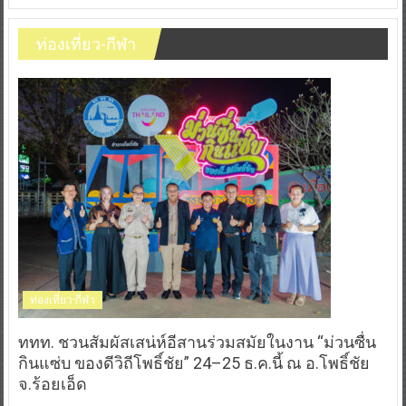
ท่องเที่ยว-กีฬา
ท่องเที่ยว-กีฬา
ททท. ชวนสัมผัสเสน่ห์อีสานร่วมสมัยในงาน “ม่วนซื่น
กินแซ่บ ของดีวิถีโพธิ์ชัย” 24–25 ธ.ค.นี้ ณ อ.โพธิ์ชัย
จ.ร้อยเอ็ด