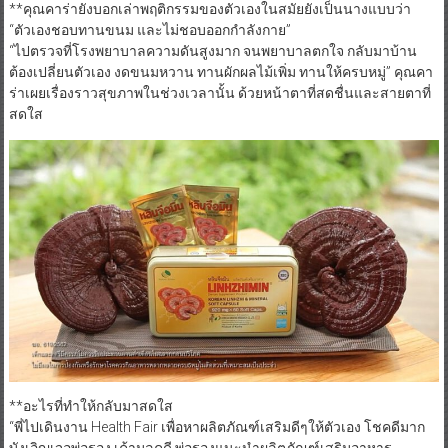
**คุณคาร่ายังบอกเล่าพฤติกรรมของตัวเองในสมัยยังเป็นนางแบบว่า
“ตัวเองชอบทานขนม และไม่ชอบออกกำลังกาย”
“ไปตรวจที่โรงพยาบาลความดันสูงมาก จนพยาบาลตกใจ กลับมาบ้าน
ต้องเปลี่ยนตัวเอง งดขนมหวาน ทานผักผลไม้เพิ่ม ทานให้ครบหมู่” คุณคา
ร่าเผยเรื่องราวสุขภาพในช่วงเวลานั้น ด้วยหน้าตาที่สดชื่นและสายตาที่
สดใส
**อะไรที่ทำให้กลับมาสดใส
“พี่ไปเดินงาน Health Fair เพื่อหาผลิตภัณฑ์เสริมดีๆให้ตัวเอง โชคดีมาก
บังเอิญเจอพ่อรอง เค้ามูลคดี พ่อรองแนะนำผลิตภัณฑ์เสริมอาหาร