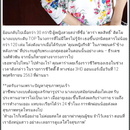
ย้อนกลับไปเมื่อกว่า 30 กว่าปี ผู้หญิงสวยสง่าที่ชื่อ “คาร่า พลสิทธิ์” ติดโผ
นางแบบระดับ TOP ในวงการที่ไม่มีใครไม่รู้จัก เธอขึ้นปกนิตยสารไม่น้อย
กว่า 120 เล่ม โด่งดังมากเมื่อได้รับบท “คุณหญิงกีรติ” ในภาพยนตร์”ข้าง
หลังภาพ” ที่ประกบคู่กับพระเอกสุดฮอตในตอนนั้นอย่าง เคน – ธีรเดช
วงศ์พัวพัน จากนั้นก็หายห่างจากวงการไป
เธอหายไปไหน? ไปทำอะไร? คุณคาร่าเผยเรื่องราวชีวิตของเธอในช่วง
เวลาดังกล่าว ในรายการชีวิตดี๊ ดี ทางช่อง 3HD ออนแอร์เมื่อวันที่ 12
พฤศจิกายน 2563 ที่ผ่านมา
**งดรับงานเพราะปัญหาสุขภาพรุมเร้า
อาชีพนางแบบต้องดูแลรักษารูปร่าง นางแบบสมัยก่อนต้องไดเอท รับ
ประทานอาหารไม่เป็นเวลา เมื่ออายุเยอะขึ้นจึงส่งผลกับร่างกาย รวมถึง
การทำงานเยอะ แทบจะเรียกได้ว่า 24 ชั่วโมง การพักผ่อนน้อยส่งผล
สุขภาพทรุดโทรมลงไป
“ทำอะไรก็เหนื่อยง่าย ไม่ค่อยสดใส อยากฝากคุณผู้ชม จำไว้เลยว่า ตอนที่
เรายังหนุ่มสาว อย่าละเลยการดูแลใส่ใจสุขภาพ”