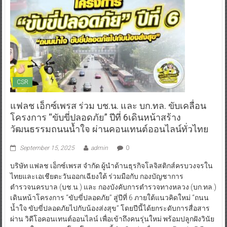
CSR
แฟลช เอ็กซ์เพรส ร่วม บช.น. และ บก.ทล. ขับเคลื่อน
โครงการ “ขับขี่ปลอดภัย” ปีที่ 6เดินหน้าสร้าง
วัฒนธรรมถนนน้ำใจ ผ่านคอนเทนต์ออนไลน์ทั่วไทย
September 15, 2025
admin
0
บริษัท แฟลช เอ็กซ์เพรส จำกัด ผู้นำด้านธุรกิจโลจิสติกส์ครบวงจรใน
ไทยและเอเชียตะวันออกเฉียงใต้ ร่วมมือกับ กองบัญชาการ
ตำรวจนครบาล (บช.น.) และ กองบังคับการตำรวจทางหลวง (บก.ทล.)
เดินหน้าโครงการ “ขับขี่ปลอดภัย” สู่ปีที่ 6 ภายใต้แนวคิดใหม่ “ถนน
น้ำใจ ขับขี่ปลอดภัยไปกับน้องส่งสุข” โดยปีนี้ได้ยกระดับการสื่อสาร
ผ่าน วิดีโอคอนเทนต์ออนไลน์ เพื่อเข้าถึงคนรุ่นใหม่ พร้อมปลูกฝังวินัย