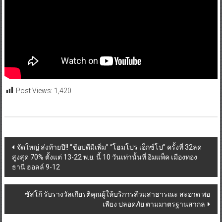
Post Views:
1,420
Post
จัดใหญ่ ส่งท้ายปี!! “ช้อปดีมีเพิ่ม” “โฮมโปร เอ็กซ์โป” ครั้งที่ 32ลด
สูงสุด 70% ตั้งแต่ 13-22 พ.ย. นี้ 10 วันเท่านั้นที่ อิมแพ็ค เมืองทอง
navigation
ธานี ฮอลล์ 9-12
ซัสโก้ รับรางวัลเกียรติคุณผู้ให้บริการส้วมสาธารณะ สะอาด พอ
เพียง ปลอดภัย ตามมาตรฐานสากล