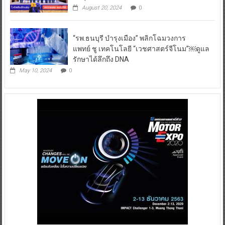
August 20, 2024
0
“รพ.ธนบุรี บำรุงเมือง” พลิกโฉมวงการ
แพทย์ ชู เทคโนโลยี “เวชศาสตร์จีโนม”￼ดูแล
รักษาได้ลึกถึง DNA
May 10, 2024
0