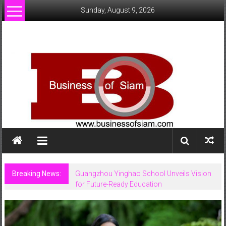
Skip
Sunday, August 9, 2026
to
content
www.businessofsiam.com
ข่าว
ทั่วไป
ใน
ประเทศไทย
Breaking News:
Guangzhou Yinghao School Unveils Vision
for Future-Ready Education