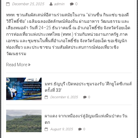
December 25, 2025
admin
0
ททท. ชวนสัมผัสเสน่ห์อีสานร่วมสมัยในงาน “ม่วนซื่น กินแซ่บ ของดี
วิถีโพธิ์ชัย” เฉลิมฉลองอัตลักษณ์ท้องถิ่น ผ่านอาหาร วัฒนธรรม และ
เสียงหมอลำ วันที่ 24–25 ธันวาคมนี้ ณ อำเภอโพธิ์ชัย จังหวัดร้อยเอ็ด
การท่องเที่ยวแห่งประเทศไทย (ททท.) ร่วมกับหน่วยงานภาครัฐ ภาค
เอกชน และชุมชนในพื้นที่อำเภอโพธิ์ชัย จังหวัดร้อยเอ็ด ขอเชิญนัก
ท่องเที่ยว และประชาชน ร่วมสัมผัสประสบการณ์ท่องเที่ยวเชิง
วัฒนธรรม
Read More
มทร.ธัญบุรี เปิดหอประชุมรองรับ ‘ศึกยูโดซีเกมส์
ครั้งที่ 33’
December 6, 2025
0
ผาแดง จากเหมืองแร่สู่อัญมณีแห่งผืนป่าตะวัน
ตก
August 9, 2025
0