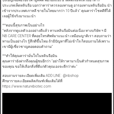
ประเภทเห็ดหลินจือ บอกว่าคาร่าควรลองทานดู อารองทานหลินจือมิน นำ
เข้าจากประเทศเกาหลี ขายในไทยมากว่า 10 ปีแล้ว” คุณคาร่าโชคดีที่ได้
เจอผู้ใช้จริงมาแนะนำ
**ตอนนี้สุขภาพเป็นอย่างไร
“หลังจากดูแลตัวเองอย่างดีแล้ว ทานหลินจือมินต่อเนื่อง ทางบริษัท ฯ มี
NB CARE CENTER ที่คอยโทรศัพท์มาแนะนำ เหมือนญาติเรา สอบถามว่า
ทานเป็นอย่างไร รู้สึกดีขึ้นไหม ถ้ามีปัญหาที่ไม่เข้าใจ ก็สอบถามได้เพราะ
เขามีผู้เชี่ยวชาญคอยตอบคำถาม”
**ทำให้คุณคาร่ามั่นใจในหลินจือมิน
คุณคาร่ายังฝากถึงคุณผู้ชมอีกว่า “อย่าให้ราคามาเป็นตัวกำหนดสุขภาพ
ของคุณ ขอให้เลือกสิ่งที่ดีแก่ตัวคุณเองจะดีกว่าค่ะ”
สอบถามรายละเอียดเพิ่มเติม ADD LINE : @nbshop
ศึกษารายละเอียดผลิตภัณฑ์เพิ่มเติมได้ที่
https://www.naturebiotec.com