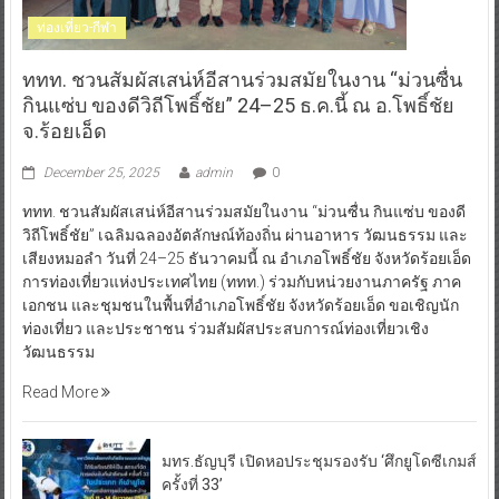
ท่องเที่ยว-กีฬา
ททท. ชวนสัมผัสเสน่ห์อีสานร่วมสมัยในงาน “ม่วนซื่น
กินแซ่บ ของดีวิถีโพธิ์ชัย” 24–25 ธ.ค.นี้ ณ อ.โพธิ์ชัย
จ.ร้อยเอ็ด
December 25, 2025
admin
0
ททท. ชวนสัมผัสเสน่ห์อีสานร่วมสมัยในงาน “ม่วนซื่น กินแซ่บ ของดี
วิถีโพธิ์ชัย” เฉลิมฉลองอัตลักษณ์ท้องถิ่น ผ่านอาหาร วัฒนธรรม และ
เสียงหมอลำ วันที่ 24–25 ธันวาคมนี้ ณ อำเภอโพธิ์ชัย จังหวัดร้อยเอ็ด
การท่องเที่ยวแห่งประเทศไทย (ททท.) ร่วมกับหน่วยงานภาครัฐ ภาค
เอกชน และชุมชนในพื้นที่อำเภอโพธิ์ชัย จังหวัดร้อยเอ็ด ขอเชิญนัก
ท่องเที่ยว และประชาชน ร่วมสัมผัสประสบการณ์ท่องเที่ยวเชิง
วัฒนธรรม
Read More
มทร.ธัญบุรี เปิดหอประชุมรองรับ ‘ศึกยูโดซีเกมส์
ครั้งที่ 33’