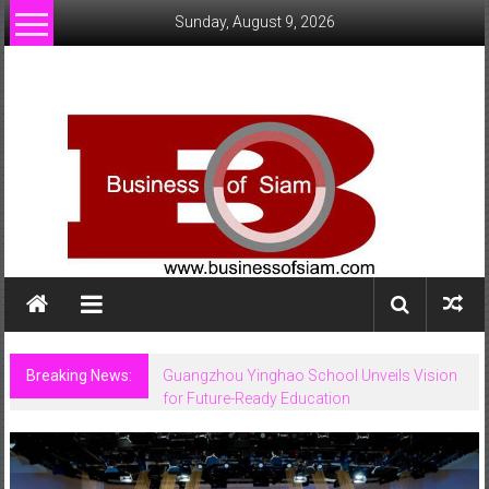
Skip
Sunday, August 9, 2026
to
content
www.businessofsiam.com
ข่าว
ทั่วไป
ใน
ประเทศไทย
Breaking News:
Guangzhou Yinghao School Unveils Vision
for Future-Ready Education