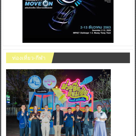
ท่องเที่ยว-กีฬา