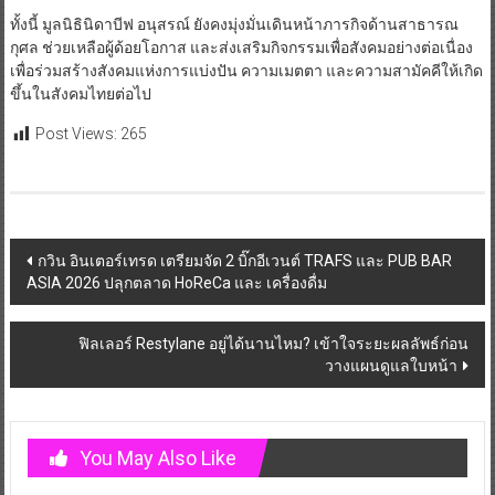
ทั้งนี้ มูลนิธินิดาบีฟ อนุสรณ์ ยังคงมุ่งมั่นเดินหน้าภารกิจด้านสาธารณ
กุศล ช่วยเหลือผู้ด้อยโอกาส และส่งเสริมกิจกรรมเพื่อสังคมอย่างต่อเนื่อง
เพื่อร่วมสร้างสังคมแห่งการแบ่งปัน ความเมตตา และความสามัคคีให้เกิด
ขึ้นในสังคมไทยต่อไป
Post Views:
265
Post
กวิน อินเตอร์เทรด เตรียมจัด 2 บิ๊กอีเวนต์ TRAFS และ PUB BAR
ASIA 2026 ปลุกตลาด HoReCa และ เครื่องดื่ม
navigation
ฟิลเลอร์ Restylane อยู่ได้นานไหม? เข้าใจระยะผลลัพธ์ก่อน
วางแผนดูแลใบหน้า
You May Also Like