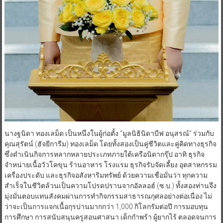
นางฐนิดา ทองเลม็ด เป็นหนึ่งในผู้ก่อตั้ง “มูลนิธินิดาบีฟ อนุสรณ์” ร่วมกับ
คุณสุรัตน์ (ฮัจยีการีม) ทองเลม็ด โดยทั้งสองเป็นคู่ชีวิตและคู่คิดทางธุรกิจ
ซึ่งดำเนินกิจการหลากหลายประเภทภายใต้เครือนิดากรุ๊ป อาทิ ธุรกิจ
จำหน่ายเนื้อวัวโคขุน ร้านอาหาร โรงแรม ธุรกิจรับจัดเลี้ยง อุตสาหกรรม
เครื่องประดับ และธุรกิจอสังหาริมทรัพย์ ด้วยความเชื่อมั่นว่า ทุกความ
สำเร็จในชีวิตล้วนเป็นความโปรดปรานจากอัลลอฮ์ (ซ.บ.) ทั้งสองท่านจึง
มุ่งมั่นตอบแทนสังคมผ่านการทำกิจกรรมสาธารณกุศลอย่างต่อเนื่อง ไม่
ว่าจะเป็นการแจกเนื้อกุรบ่านมากกว่า 1,000 กิโลกรัมต่อปี การมอบทุน
การศึกษา การสนับสนุนครูสอนศาสนา เด็กกำพร้า ผู้ยากไร้ ตลอดจนการ