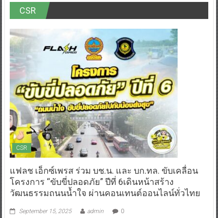
CSR
CSR
แฟลช เอ็กซ์เพรส ร่วม บช.น. และ บก.ทล. ขับเคลื่อน
โครงการ “ขับขี่ปลอดภัย” ปีที่ 6เดินหน้าสร้าง
วัฒนธรรมถนนน้ำใจ ผ่านคอนเทนต์ออนไลน์ทั่วไทย
September 15, 2025
admin
0