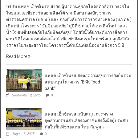
บริษัท แฟลช เอ็กซ์เพรส จำกัด ผู้นำด้านธุรกิจโลจิสติกส์ครบวงจรใน
ไทยและเอเชียตะวันออกเฉียงใต้ ร่วมมือกับ กองบัญชาการ
ตำรวจนครบาล (บช.น.) และ กองบังคับการตำรวจทางหลวง (บก.ทล.)
เดินหน้าโครงการ “ขับขี่ปลอดภัย” สู่ปีที่ 6 ภายใต้แนวคิดใหม่ “ถนน
น้ำใจ ขับขี่ปลอดภัยไปกับน้องส่งสุข” โดยปีนี้ได้ยกระดับการสื่อสาร
ผ่าน วิดีโอคอนเทนต์ออนไลน์ เพื่อเข้าถึงคนรุ่นใหม่ พร้อมปลูกฝังวินัย
จราจรในระยะยาวโดยโครงการนี้ดำเนินต่อเนื่องมาแล้วกว่า 5 ปี
Read More
แฟลช เอ็กซ์เพรส ส่งต่อความสุขอย่างยั่งยืนร่วม
สนับสนุนโครงการ “BKK Food
bank”
September 8, 2025
0
แฟลช เอ็กซ์เพรส สนับสนุน กระทรวง
อุตสาหกรรมลำเลียงถุงยังชีพส่งถึงมือผู้ประสบ
ภัยในพื้นที่ชายแดน ไทย-กัมพูชา
August 8, 2025
0