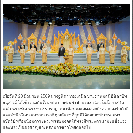
เมื่อวันที่ 23 มิถุนายน 2569 นางฐนิดา ทองเลม็ด ประธานมูลนิธินิดาบีฟ
อนุสรณ์ ได้เข้าร่วมบันทึกเทปถวายพระพรชัยมงคล เนื่องในโอกาสวัน
เฉลิมพระชนมพรรษา 28 กรกฎาคม เพื่อร่วมแสดงออกถึงความจงรักภักดี
และสำนึกในพระมหากรุณาธิคุณอันหาที่สุดมิได้ต่อสถาบันพระมหา
กษัตริย์ พร้อมน้อมถวายพระพรชัยมงคลให้ทรงมีพระพลานามัยแข็งแรง
และทรงเป็นมิ่งขวัญของพสกนิกรชาวไทยตลอดไป