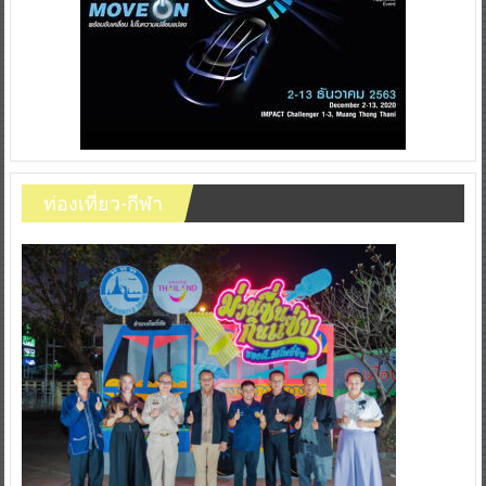
ท่องเที่ยว-กีฬา