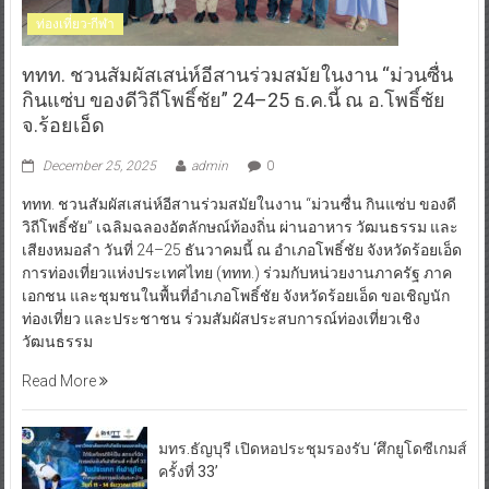
ท่องเที่ยว-กีฬา
ททท. ชวนสัมผัสเสน่ห์อีสานร่วมสมัยในงาน “ม่วนซื่น
กินแซ่บ ของดีวิถีโพธิ์ชัย” 24–25 ธ.ค.นี้ ณ อ.โพธิ์ชัย
จ.ร้อยเอ็ด
December 25, 2025
admin
0
ททท. ชวนสัมผัสเสน่ห์อีสานร่วมสมัยในงาน “ม่วนซื่น กินแซ่บ ของดี
วิถีโพธิ์ชัย” เฉลิมฉลองอัตลักษณ์ท้องถิ่น ผ่านอาหาร วัฒนธรรม และ
เสียงหมอลำ วันที่ 24–25 ธันวาคมนี้ ณ อำเภอโพธิ์ชัย จังหวัดร้อยเอ็ด
การท่องเที่ยวแห่งประเทศไทย (ททท.) ร่วมกับหน่วยงานภาครัฐ ภาค
เอกชน และชุมชนในพื้นที่อำเภอโพธิ์ชัย จังหวัดร้อยเอ็ด ขอเชิญนัก
ท่องเที่ยว และประชาชน ร่วมสัมผัสประสบการณ์ท่องเที่ยวเชิง
วัฒนธรรม
Read More
มทร.ธัญบุรี เปิดหอประชุมรองรับ ‘ศึกยูโดซีเกมส์
ครั้งที่ 33’