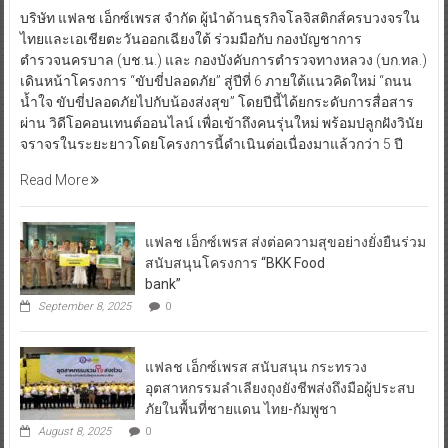
บริษัท แฟลช เอ็กซ์เพรส จำกัด ผู้นำด้านธุรกิจโลจิสติกส์ครบวงจรใน
ไทยและเอเชียตะวันออกเฉียงใต้ ร่วมมือกับ กองบัญชาการ
ตำรวจนครบาล (บช.น.) และ กองบังคับการตำรวจทางหลวง (บก.ทล.)
เดินหน้าโครงการ “ขับขี่ปลอดภัย” สู่ปีที่ 6 ภายใต้แนวคิดใหม่ “ถนน
น้ำใจ ขับขี่ปลอดภัยไปกับน้องส่งสุข” โดยปีนี้ได้ยกระดับการสื่อสาร
ผ่าน วิดีโอคอนเทนต์ออนไลน์ เพื่อเข้าถึงคนรุ่นใหม่ พร้อมปลูกฝังวินัย
จราจรในระยะยาวโดยโครงการนี้ดำเนินต่อเนื่องมาแล้วกว่า 5 ปี
Read More
แฟลช เอ็กซ์เพรส ส่งต่อความสุขอย่างยั่งยืนร่วม
สนับสนุนโครงการ “BKK Food
bank”
September 8, 2025
0
แฟลช เอ็กซ์เพรส สนับสนุน กระทรวง
อุตสาหกรรมลำเลียงถุงยังชีพส่งถึงมือผู้ประสบ
ภัยในพื้นที่ชายแดน ไทย-กัมพูชา
August 8, 2025
0