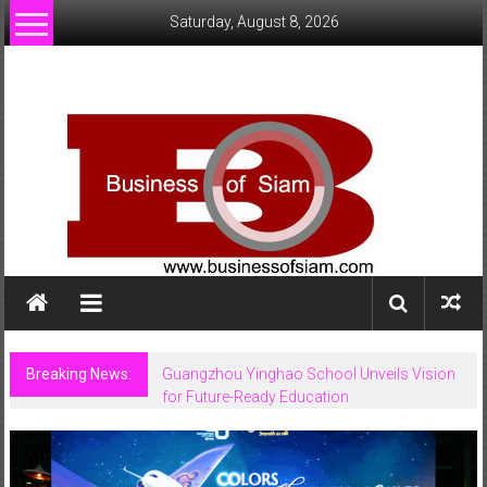
Skip
Saturday, August 8, 2026
to
content
www.businessofsiam.com
ข่าว
ทั่วไป
ใน
ประเทศไทย
Breaking News:
Guangzhou Yinghao School Unveils Vision
for Future-Ready Education