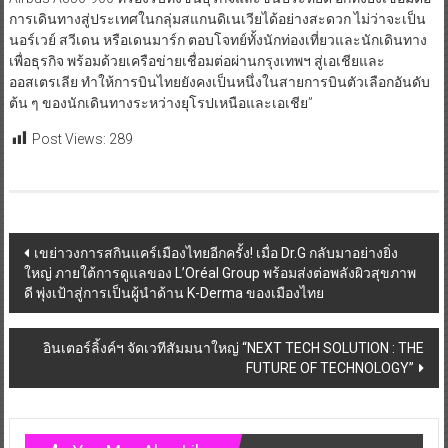
การเดินทางสู่ประเทศในกลุ่มสแกนดิเนเวียได้อย่างสะดวก ไม่ว่าจะเป็น
นอร์เวย์ สวีเดน หรือเดนมาร์ก ตอบโจทย์ทั้งนักท่องเที่ยวและนักเดินทาง
เพื่อธุรกิจ พร้อมด้วยเครือข่ายเชื่อมต่อผ่านกรุงเทพฯ สู่เอเชียและ
ออสเตรเลีย ทำให้การบินไทยยังคงเป็นหนึ่งในสายการบินตัวเลือกอันดับ
ต้น ๆ ของนักเดินทางระหว่างยุโรปเหนือและเอเชีย”
Post Views:
289
Post
เขย่าวงการสกินแคร์เมืองไทยอีกครั้ง! เมื่อ Dr.G กลับมาอย่างยิ่ง
ใหญ่ ภายใต้การดูแลของ L’Oréal Group พร้อมส่งต่อพลังผิวสุขภาพ
navigation
ดี พุ่งเป้าสู่การเป็นผู้นำด้าน K-Derma ของเมืองไทย
อินเตอร์ลิ้งค์ฯ จัดเวทีสัมมนาใหญ่ “NEXT TECH SOLUTION : THE
FUTURE OF TECHNOLOGY”