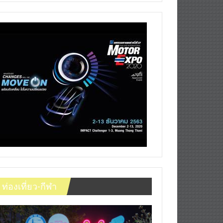
ท่องเที่ยว-กีฬา