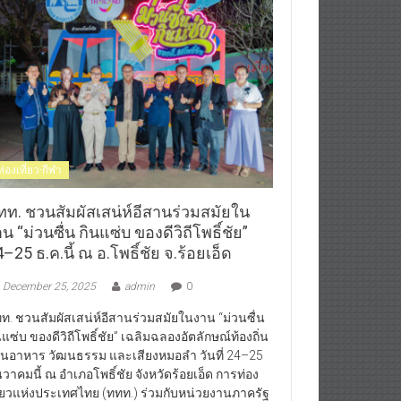
ท่องเที่ยว-กีฬา
ทท. ชวนสัมผัสเสน่ห์อีสานร่วมสมัยใน
น “ม่วนซื่น กินแซ่บ ของดีวิถีโพธิ์ชัย”
–25 ธ.ค.นี้ ณ อ.โพธิ์ชัย จ.ร้อยเอ็ด
December 25, 2025
admin
0
ท. ชวนสัมผัสเสน่ห์อีสานร่วมสมัยในงาน “ม่วนซื่น
นแซ่บ ของดีวิถีโพธิ์ชัย” เฉลิมฉลองอัตลักษณ์ท้องถิ่น
านอาหาร วัฒนธรรม และเสียงหมอลำ วันที่ 24–25
นวาคมนี้ ณ อำเภอโพธิ์ชัย จังหวัดร้อยเอ็ด การท่อง
ี่ยวแห่งประเทศไทย (ททท.) ร่วมกับหน่วยงานภาครัฐ