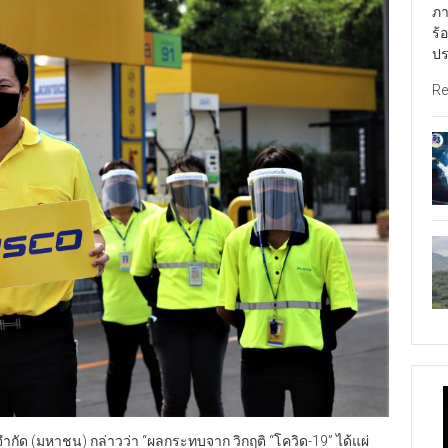
ภา
ร้
ปร
Re
 จำกัด (มหาชน) กล่าวว่า “ผลกระทบจาก วิกฤติ “โควิด-19” ได้แผ่