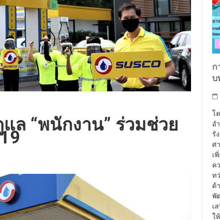
กา
บท
โด
 ดูแล “พนักงาน” ร่วมช่วย
อำ
-19
รั
ศา
เพ
คว
ทว
ด้
พั
เส
ให