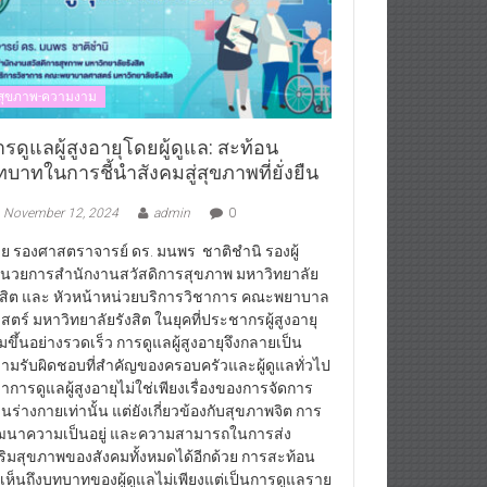
สุขภาพ-ความงาม
รดูแลผู้สูงอายุโดยผู้ดูแล: สะท้อน
บาทในการชี้นำสังคมสู่สุขภาพที่ยั่งยืน
November 12, 2024
admin
0
ย รองศาสตราจารย์ ดร. มนพร ชาติชำนิ รองผู้
นวยการสำนักงานสวัสดิการสุขภาพ มหาวิทยาลัย
งสิต และ หัวหน้าหน่วยบริการวิชาการ คณะพยาบาล
สตร์ มหาวิทยาลัยรังสิต ในยุคที่ประชากรผู้สูงอายุ
ิ่มขึ้นอย่างรวดเร็ว การดูแลผู้สูงอายุจึงกลายเป็น
ามรับผิดชอบที่สำคัญของครอบครัวและผู้ดูแลทั่วไป
่าการดูแลผู้สูงอายุไม่ใช่เพียงเรื่องของการจัดการ
านร่างกายเท่านั้น แต่ยังเกี่ยวข้องกับสุขภาพจิต การ
ฒนาความเป็นอยู่ และความสามารถในการส่ง
ริมสุขภาพของสังคมทั้งหมดได้อีกด้วย การสะท้อน
้เห็นถึงบทบาทของผู้ดูแลไม่เพียงแต่เป็นการดูแลราย