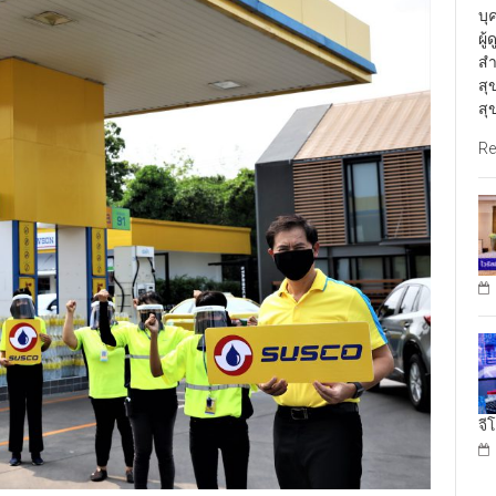
บุ
ผู
สำ
สุ
สุ
Re
จี