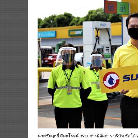
นายชัยฤทธิ์
สิมะโรจน์
กรรมการผู้จัดการ บริษัท ซัสโก้