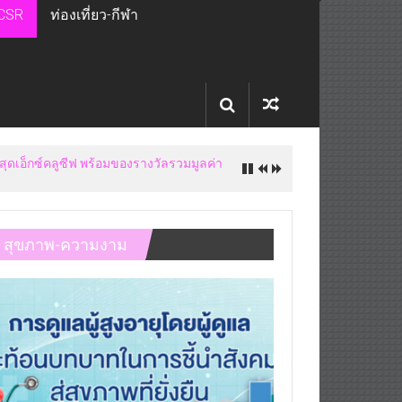
CSR
ท่องเที่ยว-กีฬา
โจทย์สินค้ามูลค่าสูง
สุขภาพ-ความงาม