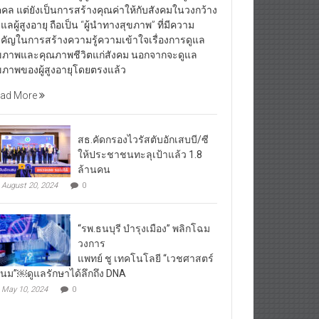
คคล แต่ยังเป็นการสร้างคุณค่าให้กับสังคมในวงกว้าง
้ดูแลผู้สูงอายุ ถือเป็น “ผู้นำทางสุขภาพ” ที่มีความ
คัญในการสร้างความรู้ความเข้าใจเรื่องการดูแล
ขภาพและคุณภาพชีวิตแก่สังคม นอกจากจะดูแล
ขภาพของผู้สูงอายุโดยตรงแล้ว
ad More
สธ.คัดกรองไวรัสตับอักเสบบี/ซี
ให้ประชาชนทะลุเป้าแล้ว 1.8
ล้านคน
August 20, 2024
0
“รพ.ธนบุรี บำรุงเมือง” พลิกโฉม
วงการ
แพทย์ ชู เทคโนโลยี “เวชศาสตร์
โนม”￼ดูแลรักษาได้ลึกถึง DNA
May 10, 2024
0