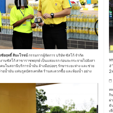
ชัยฤทธิ์ สิมะโรจน์
กรรมการผู้จัดการ บริษัท ซัสโก้ จำกัด
ท
กงานซัสโก้ สาขาราชพฤกษ์ เป็นแห่งแรก ก่อนจะกระจายไปยังสา
งา
ทุกคนในสถานีบริการน้ำมัน ล้างมือบ่อยๆ รักษาระยะห่าง และช่วย
24
ยน้ำมัน แท่นรูดบัตรเครดิต ร้านสะดวกซื้อ และห้องน้ำ อย่าง
ทท
กิ
ผ่
ธั
เท