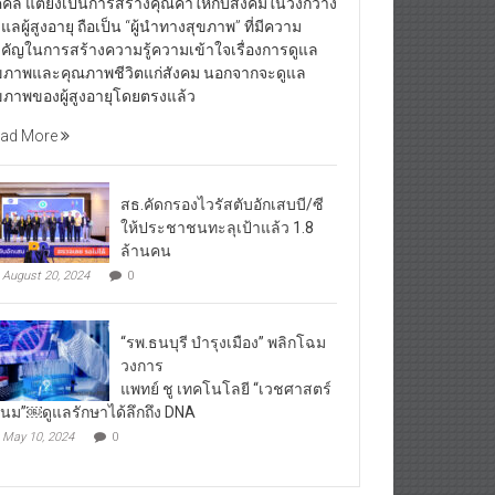
คคล แต่ยังเป็นการสร้างคุณค่าให้กับสังคมในวงกว้าง
้ดูแลผู้สูงอายุ ถือเป็น “ผู้นำทางสุขภาพ” ที่มีความ
คัญในการสร้างความรู้ความเข้าใจเรื่องการดูแล
ขภาพและคุณภาพชีวิตแก่สังคม นอกจากจะดูแล
ขภาพของผู้สูงอายุโดยตรงแล้ว
ad More
สธ.คัดกรองไวรัสตับอักเสบบี/ซี
ให้ประชาชนทะลุเป้าแล้ว 1.8
ล้านคน
August 20, 2024
0
“รพ.ธนบุรี บำรุงเมือง” พลิกโฉม
วงการ
แพทย์ ชู เทคโนโลยี “เวชศาสตร์
โนม”￼ดูแลรักษาได้ลึกถึง DNA
May 10, 2024
0