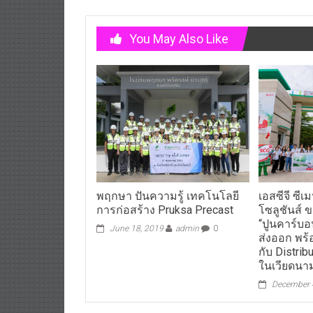
You May Also Like
พฤกษา ปันความรู้ เทคโนโลยี
เอสซีจี ซีเ
การก่อสร้าง Pruksa Precast
โซลูชันส์
“ปูนคาร์บอ
June 18, 2019
admin
0
ส่งออก พร้
กับ Distribu
ในเวียดนา
December 