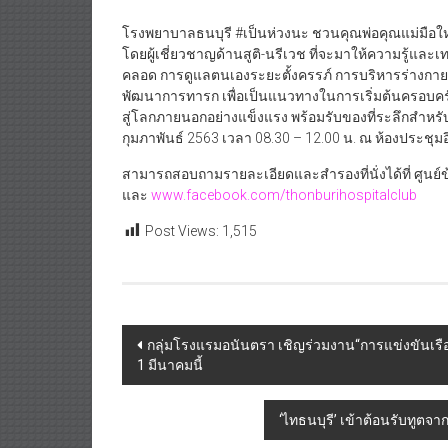
โรงพยาบาลธนบุรี #เป็นห่วงนะ ชวนคุณพ่อคุณแม่มือใหม่
โดยผู้เชี่ยวชาญด้านสูติ-นรีเวช ที่จะมาให้ความรู้และเ
คลอด การดูแลตนเองระยะตั้งครรภ์ การบริหารร่างกาย
พัฒนาการทารก เพื่อเป็นแนวทางในการเริ่มต้นครอบครัว
สู่โลกภายนอกอย่างแข็งแรง พร้อมรับของที่ระลึกสำหรับค
กุมภาพันธ์ 2563 เวลา 08.30 – 12.00 น. ณ ห้องประชุ
สามารถสอบถามรายละเอียดและสำรองที่นั่งได้ที่ ศูนย์ข
และ
www.facebook.com/thonburihospitalclub
Post Views:
1,515
Post
กลุ่มโรงแรมอนันตรา เชิญร่วมงาน“การแข่งขันเรือยาว
1 มีนาคมนี้
navigation
‘ไทธนบุรี’ เข้าต้อนรับทูต