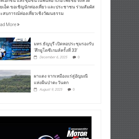
คเอกชน และชุมชนในพื้นที่อำเภอโพธิ์ชัย จังหวัด
อยเอ็ด ขอเชิญนักท่องเที่ยว และประชาชน ร่วมสัมผัส
ะสบการณ์ท่องเที่ยวเชิงวัฒนธรรม
ad More
มทร.ธัญบุรี เปิดหอประชุมรองรับ
‘ศึกยูโดซีเกมส์ครั้งที่ 33’
December 6, 2025
0
ผาแดง จากเหมืองแร่สู่อัญมณี
แห่งผืนป่าตะวันตก
August 9, 2025
0