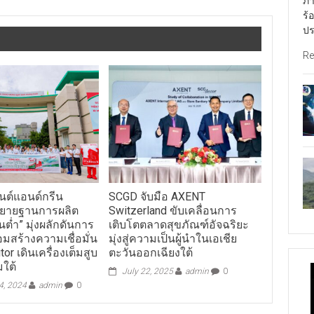
ภา
ร้
ปร
Re
มนต์แอนด์กรีน
SCGD จับมือ AXENT
 ขยายฐานการผลิต
Switzerland ขับเคลื่อนการ
นต่ำ” มุ่งผลักดันการ
เติบโตตลาดสุขภัณฑ์อัจฉริยะ
อมสร้างความเชื่อมั่น
มุ่งสู่ความเป็นผู้นำในเอเชีย
tor เดินเครื่องเต็มสูบ
ตะวันออกเฉียงใต้
มใต้
July 22, 2025
admin
0
4, 2024
admin
0