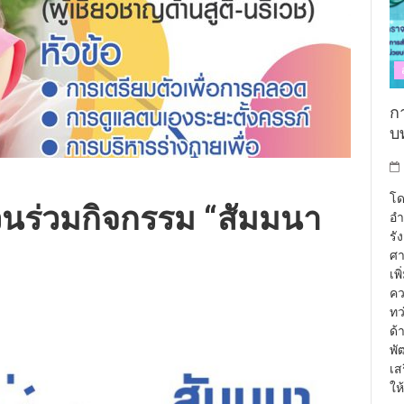
กา
บท
โด
นร่วมกิจกรรม “สัมมนา
อำ
รั
ศา
เพ
คว
ทว
ด้
พั
เส
ให