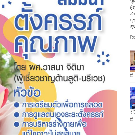
บุ
ผู
สำ
สุ
สุ
Re
จี