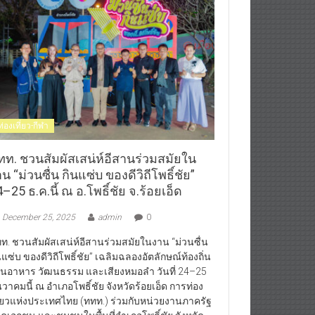
ท่องเที่ยว-กีฬา
ทท. ชวนสัมผัสเสน่ห์อีสานร่วมสมัยใน
น “ม่วนซื่น กินแซ่บ ของดีวิถีโพธิ์ชัย”
–25 ธ.ค.นี้ ณ อ.โพธิ์ชัย จ.ร้อยเอ็ด
December 25, 2025
admin
0
ท. ชวนสัมผัสเสน่ห์อีสานร่วมสมัยในงาน “ม่วนซื่น
นแซ่บ ของดีวิถีโพธิ์ชัย” เฉลิมฉลองอัตลักษณ์ท้องถิ่น
านอาหาร วัฒนธรรม และเสียงหมอลำ วันที่ 24–25
นวาคมนี้ ณ อำเภอโพธิ์ชัย จังหวัดร้อยเอ็ด การท่อง
ี่ยวแห่งประเทศไทย (ททท.) ร่วมกับหน่วยงานภาครัฐ