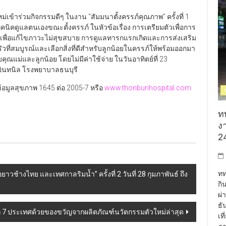
เข้าร่วมกิจกรรมดีๆ ในงาน “สัมมนาตั้งครรภ์คุณภาพ” ครั้งที่ 1
ทคนิคดูแลตนเองขณะตั้งครรภ์ ในหัวข้อเรื่อง การเตรียมตัวเพื่อการ
เพื่อแก้ไขภาวะไม่สุขสบาย การดูแลทารกแรกเกิดและการส่งเสริม
ที่สมบูรณ์และเลือกสิ่งที่ดีสำหรับลูกน้อยในครรภ์ให้พร้อมออกมา
ุณแม่และลูกน้อย โดยไม่มีค่าใช้จ่าย ในวันอาทิตย์ที่ 23
มอินทนิล โรงพยาบาลธนบุรี
้อมูลสุขภาพ 1645 ต่อ 2005-7 หรือ
www.thonburihospital.com
ท
งา
24
ทท
ช้างไทย และเทศกาลริมน้ำ” ครั้งที่ 2 วันที่ 28 กุมภาพันธ์ ถึง
กิ
ผ่
ธั
จาก 7 ประเทศด้วยของขวัญจากผลิตภัณฑ์นวัตกรรมตัวใหม่ล่าสุด
เท