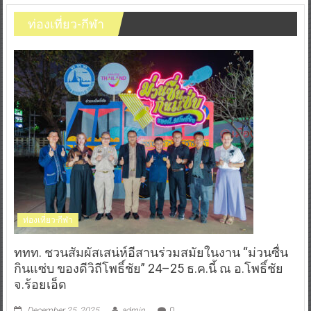
ท่องเที่ยว-กีฬา
ท่องเที่ยว-กีฬา
ททท. ชวนสัมผัสเสน่ห์อีสานร่วมสมัยในงาน “ม่วนซื่น
กินแซ่บ ของดีวิถีโพธิ์ชัย” 24–25 ธ.ค.นี้ ณ อ.โพธิ์ชัย
จ.ร้อยเอ็ด
December 25, 2025
admin
0