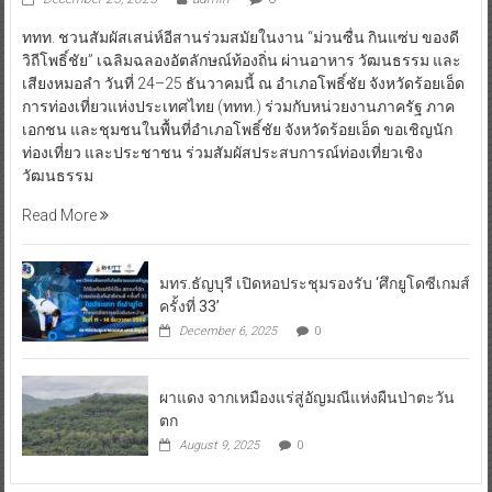
ททท. ชวนสัมผัสเสน่ห์อีสานร่วมสมัยในงาน “ม่วนซื่น กินแซ่บ ของดี
วิถีโพธิ์ชัย” เฉลิมฉลองอัตลักษณ์ท้องถิ่น ผ่านอาหาร วัฒนธรรม และ
เสียงหมอลำ วันที่ 24–25 ธันวาคมนี้ ณ อำเภอโพธิ์ชัย จังหวัดร้อยเอ็ด
การท่องเที่ยวแห่งประเทศไทย (ททท.) ร่วมกับหน่วยงานภาครัฐ ภาค
เอกชน และชุมชนในพื้นที่อำเภอโพธิ์ชัย จังหวัดร้อยเอ็ด ขอเชิญนัก
ท่องเที่ยว และประชาชน ร่วมสัมผัสประสบการณ์ท่องเที่ยวเชิง
วัฒนธรรม
Read More
มทร.ธัญบุรี เปิดหอประชุมรองรับ ‘ศึกยูโดซีเกมส์
ครั้งที่ 33’
December 6, 2025
0
ผาแดง จากเหมืองแร่สู่อัญมณีแห่งผืนป่าตะวัน
ตก
August 9, 2025
0