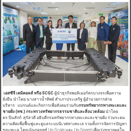
เอสซีจี เคมิคอลส์ หรือ SCGC
ผู้นำธุรกิจพอลิเมอร์ครบวงจรเพื่อความ
ยั่งยืน นำโดย นางสาวน้ำทิพย์ สำเภาประเสริฐ ผู้อำนวยการฝ่าย
บริหาร แบรนด์และกิจการเพื่อสังคมร่วมกับ
กรมทรัพยากรทางทะเลและ
ชายฝั่ง (ทช
.
) กระทรวงทรัพยากรธรรมชาติและสิ่งแวดล้อม
นำโดย
ดร.ปิ่นสักก์ สุรัสวดี อธิบดีกรมทรัพยากรทางทะเลและชายฝั่ง ร่วมระดม
ความคิดเพื่อฟื้นฟูและดูแลระบบนิเวศทางทะเล รวมทั้งการจัดการปัญหา
ขยะทะเล โดยเน้นกลยุทธ์ Up-Scale และ Up-Speed เพื่อเร่งขยายผลใน