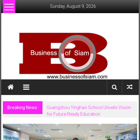
Skip
Sunday, August 9, 2026
to
content
www.businessofsiam.com
ข่าว
ทั่วไป
ใน
ประเทศไทย
Breaking News:
Guangzhou Yinghao School Unveils Vision
for Future-Ready Education