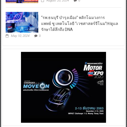
August 20, 2024
0
“รพ.ธนบุรี บำรุงเมือง” พลิกโฉมวงการ
แพทย์ ชู เทคโนโลยี “เวชศาสตร์จีโนม”￼ดูแล
รักษาได้ลึกถึง DNA
May 10, 2024
0