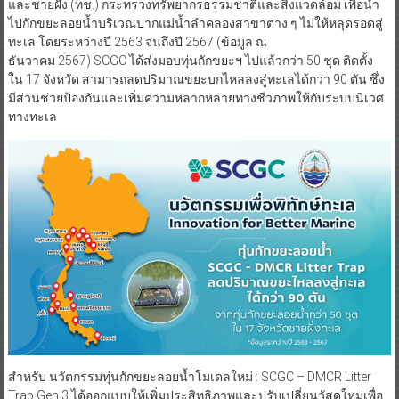
และชายฝั่ง (ทช.) กระทรวงทรัพยากรธรรมชาติและสิ่งแวดล้อม เพื่อนำ
ไปกักขยะลอยน้ำบริเวณปากแม่น้ำลำคลองสาขาต่าง ๆ ไม่ให้หลุดรอดสู่
ทะเล โดยระหว่างปี 2563 จนถึงปี 2567 (ข้อมูล ณ
ธันวาคม 2567) SCGC ได้ส่งมอบทุ่นกักขยะฯ ไปแล้วกว่า 50 ชุด ติดตั้ง
ใน 17 จังหวัด สามารถลดปริมาณขยะบกไหลลงสู่ทะเลได้กว่า 90 ตัน ซึ่ง
มีส่วนช่วยป้องกันและเพิ่มความหลากหลายทางชีวภาพให้กับระบบนิเวศ
ทางทะเล
สำหรับ นวัตกรรมทุ่นกักขยะลอยน้ำโมเดลใหม่ : SCGC – DMCR Litter
Trap Gen 3 ได้ออกแบบให้เพิ่มประสิทธิภาพและปรับเปลี่ยนวัสดุใหม่เพื่อ