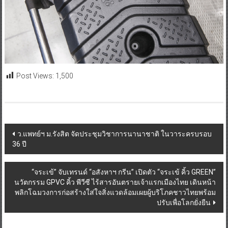
Post Views:
1,500
Post
ว.แพทย์ฯ ม.รังสิต จัดประชุมวิชาการนานาชาติ ในวาระครบรอบ
36 ปี
navigation
“จระเข้” จับเทรนด์ “อสังหาฯ กรีน” เปิดตัว “จระเข้ คิ้ว GREEN”
นวัตกรรม GPVC คิ้ว พีวีซี ไร้สารอันตรายเจ้าแรกเมืองไทย เดินหน้า
พลิกโฉมวงการก่อสร้างใส่ใจสิ่งแวดล้อมเผยผู้บริโภคชาวไทยพร้อม
ปรับเพื่อโลกยั่งยืน