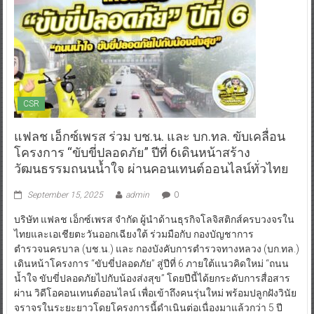
CSR
แฟลช เอ็กซ์เพรส ร่วม บช.น. และ บก.ทล. ขับเคลื่อน
โครงการ “ขับขี่ปลอดภัย” ปีที่ 6เดินหน้าสร้าง
วัฒนธรรมถนนน้ำใจ ผ่านคอนเทนต์ออนไลน์ทั่วไทย
September 15, 2025
admin
0
บริษัท แฟลช เอ็กซ์เพรส จำกัด ผู้นำด้านธุรกิจโลจิสติกส์ครบวงจรใน
ไทยและเอเชียตะวันออกเฉียงใต้ ร่วมมือกับ กองบัญชาการ
ตำรวจนครบาล (บช.น.) และ กองบังคับการตำรวจทางหลวง (บก.ทล.)
เดินหน้าโครงการ “ขับขี่ปลอดภัย” สู่ปีที่ 6 ภายใต้แนวคิดใหม่ “ถนน
น้ำใจ ขับขี่ปลอดภัยไปกับน้องส่งสุข” โดยปีนี้ได้ยกระดับการสื่อสาร
ผ่าน วิดีโอคอนเทนต์ออนไลน์ เพื่อเข้าถึงคนรุ่นใหม่ พร้อมปลูกฝังวินัย
จราจรในระยะยาวโดยโครงการนี้ดำเนินต่อเนื่องมาแล้วกว่า 5 ปี