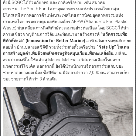
ทั้งนี้ SCGC ได้ร่วมกับ ทช. และภาคีเครือข่าย เช่น สมาคม
เยาวชน The Youth Fund สภาอุตสาหกรรมแห่งประเทศไทย กลุ่ม
ปิโตรเคมี สภาหอการค้าแห่งประเทศไทย การนิคมอุตสาหกรรมแห่ง
ประเทศไทย กรมควบคุมมลพิษ องค์กร AEPW (Alliance to End Plastic
Waste) ขับเคลื่อนภารกิจพิทักษ์ทะเลมาอย่างต่อเนื่อง โดย SCGC ได้นำ
ความเชี่ยวชาญด้านการวิจัยและพัฒนามาสร้างสรรค์
“นวัตกรรมเพื่อ
พิทักษ์ทะเล” (Innovation for Better Marine
)
อาทิ นวัตกรรมทุ่นกักขยะ
ลอยน้ำ บ้านปลาเอสซีจีซี รวมทั้งร่วมก่อตั้งเครือข่าย
“Nets Up”
โมเดล
การสร้างมูลค่าเพิ่มด้วยหลักเศรษฐกิจหมุนเวียนเพื่อทะเลยั่งยืน
เปลี่ยน
อวนประมงที่ไม่ใช้แล้ว สู่ Marine Materials วัสดุทางเลือกใหม่จาก
นวัตกรรมรีไซเคิล นอกจากนี้ ยังได้นำพนักงานจิตอาสาร่วมเก็บขยะ
ชายหาดอย่างต่อเนื่อง ซึ่งปีที่ผ่าน มีจิตอาสากว่า 2,000 คน สามารถเก็บ
ขยะชายหาดได้กว่า 3 ล้านตัน