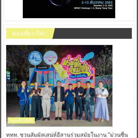
ท่องเที่ยว-กีฬา
ท่องเที่ยว-กีฬา
ททท. ชวนสัมผัสเสน่ห์อีสานร่วมสมัยในงาน “ม่วนซื่น