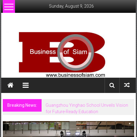
Skip
Sunday, August 9, 2026
to
content
www.businessofsiam.com
ข่าว
ทั่วไป
ใน
ประเทศไทย
Breaking News:
Guangzhou Yinghao School Unveils Vision
for Future-Ready Education