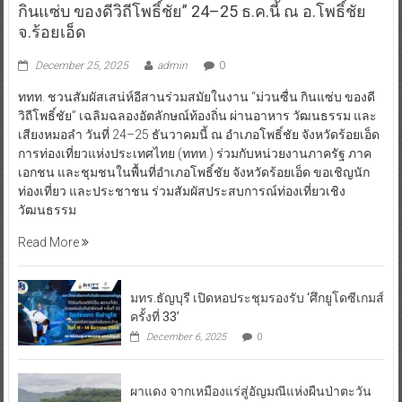
กินแซ่บ ของดีวิถีโพธิ์ชัย” 24–25 ธ.ค.นี้ ณ อ.โพธิ์ชัย
จ.ร้อยเอ็ด
December 25, 2025
admin
0
ททท. ชวนสัมผัสเสน่ห์อีสานร่วมสมัยในงาน “ม่วนซื่น กินแซ่บ ของดี
วิถีโพธิ์ชัย” เฉลิมฉลองอัตลักษณ์ท้องถิ่น ผ่านอาหาร วัฒนธรรม และ
เสียงหมอลำ วันที่ 24–25 ธันวาคมนี้ ณ อำเภอโพธิ์ชัย จังหวัดร้อยเอ็ด
การท่องเที่ยวแห่งประเทศไทย (ททท.) ร่วมกับหน่วยงานภาครัฐ ภาค
เอกชน และชุมชนในพื้นที่อำเภอโพธิ์ชัย จังหวัดร้อยเอ็ด ขอเชิญนัก
ท่องเที่ยว และประชาชน ร่วมสัมผัสประสบการณ์ท่องเที่ยวเชิง
วัฒนธรรม
Read More
มทร.ธัญบุรี เปิดหอประชุมรองรับ ‘ศึกยูโดซีเกมส์
ครั้งที่ 33’
December 6, 2025
0
ผาแดง จากเหมืองแร่สู่อัญมณีแห่งผืนป่าตะวัน