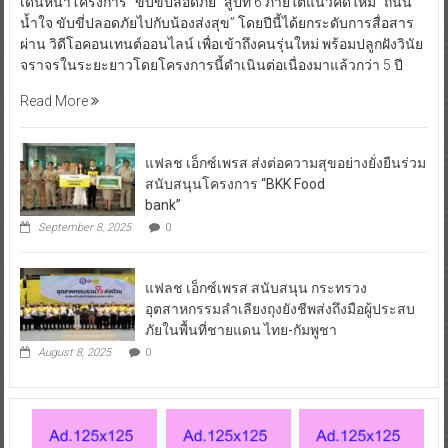
เดินหน้าโครงการ “ขับขี่ปลอดภัย” สู่ปีที่ 6 ภายใต้แนวคิดใหม่ “ถนน
น้ำใจ ขับขี่ปลอดภัยไปกับน้องส่งสุข” โดยปีนี้ได้ยกระดับการสื่อสาร
ผ่าน วิดีโอคอนเทนต์ออนไลน์ เพื่อเข้าถึงคนรุ่นใหม่ พร้อมปลูกฝังวินัย
จราจรในระยะยาวโดยโครงการนี้ดำเนินต่อเนื่องมาแล้วกว่า 5 ปี
Read More
แฟลช เอ็กซ์เพรส ส่งต่อความสุขอย่างยั่งยืนร่วม
สนับสนุนโครงการ “BKK Food
bank”
September 8, 2025
0
แฟลช เอ็กซ์เพรส สนับสนุน กระทรวง
อุตสาหกรรมลำเลียงถุงยังชีพส่งถึงมือผู้ประสบ
ภัยในพื้นที่ชายแดน ไทย-กัมพูชา
August 8, 2025
0