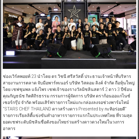
ช่องเวิร์คพอยท์ 23 นำโดย ดร.วิชนี ศรีสวัสดิ์ ประธานเจ้าหน้าที่บริหาร
สายงานการตลาด จับมือพาร์ทเนอร์ บริษัท วิสดอม ลิงค์ จำกัด ถือหุ้นใหญ่
โดย เชฟชุมพล แจ้งไพร เชฟเจ้าของรางวัลมิชลินสตาร์ 2 ดาว 3 ปีซ้อน
คุณกัญธนัช กิตติถิรธรรม กรรมการผู้จัดการ บริษัท ดราก้อนออแกไนซ์
เซอร์กรุ๊ป จำกัด พร้อมเสิร์ฟรายการใหม่แกะกล่องลงจอช่วงพาร์มไทม์
“STARS CHEF THAILAND ดาวสร้างดาว Presented by กะทิอร่อยดี”
รายการเรียลลิตี้แข่งขันทำอาหารรายการแรกในประเทศไทย ที่รวมสุด
ยอดเชฟระดับมิชลินชื่อดังของไทยร่วมสร้างดาวดวงใหม่ในวงการ
อาหาร