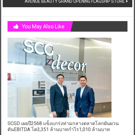
AVENUE BEAUTY GRAND OPENING FLAGSHIP STORE
You May Also Like
SCGD เผยปี2568 แข็งแกร่งท่ามกลางตลาดโลกผันผวน
ดันEBITDA โต3,351 ล้านบาทกำไร1,010 ล้านบาท