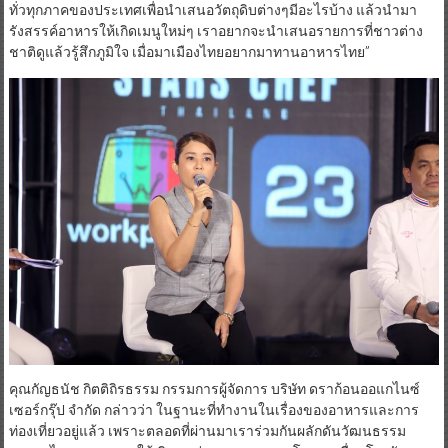
ทั่วทุกภาคของประเทศเพื่อนำเสนอวัตถุดิบต่างๆมีอะไรบ้าง แล้วนำมา
รังสรรค์อาหารให้เกิดเมนูใหม่ๆ เราอยากจะนำเสนอรายการที่ชาวต่าง
ชาติดูแล้วรู้สึกภูมิใจ เมื่อมาเมืองไทยอยากมาทานอาหารไทย”
คุณกัญธนัช กิตติถิรธรรม กรรมการผู้จัดการ บริษัท ดราก้อนออแกไนซ์
เซอร์กรุ๊ป จำกัด กล่าวว่า ในฐานะที่ทำงานในเรื่องของอาหารและการ
ท่องเที่ยวอยู่แล้ว เพราะตลอดที่ผ่านมาเราร่วมกันผลักดันวัฒนธรรม