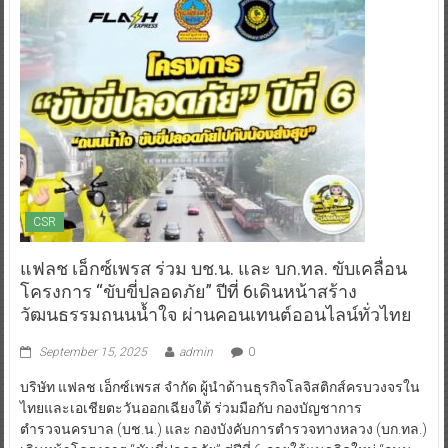
CSR
แฟลช เอ็กซ์เพรส ร่วม บช.น. และ บก.ทล. ขับเคลื่อน
โครงการ “ขับขี่ปลอดภัย” ปีที่ 6เดินหน้าสร้าง
วัฒนธรรมถนนน้ำใจ ผ่านคอนเทนต์ออนไลน์ทั่วไทย
September 15, 2025
admin
0
บริษัท แฟลช เอ็กซ์เพรส จำกัด ผู้นำด้านธุรกิจโลจิสติกส์ครบวงจรใน
ไทยและเอเชียตะวันออกเฉียงใต้ ร่วมมือกับ กองบัญชาการ
ตำรวจนครบาล (บช.น.) และ กองบังคับการตำรวจทางหลวง (บก.ทล.)