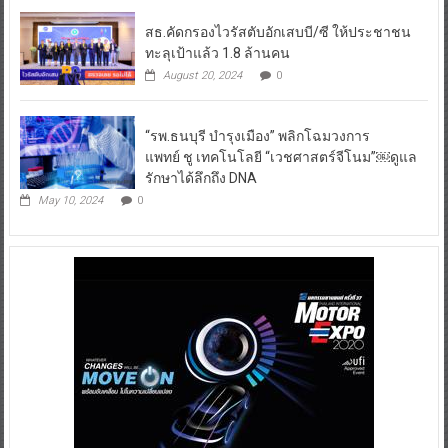
สธ.คัดกรองไวรัสตับอักเสบบี/ซี ให้ประชาชน
ทะลุเป้าแล้ว 1.8 ล้านคน
August 20, 2024
0
“รพ.ธนบุรี บำรุงเมือง” พลิกโฉมวงการ
แพทย์ ชู เทคโนโลยี “เวชศาสตร์จีโนม”￼ดูแล
รักษาได้ลึกถึง DNA
May 10, 2024
0