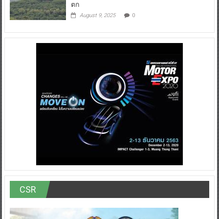
ตก
August 9, 2025
0
CSR