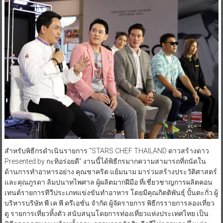
สำหรับพิธีกรดำเนินรายการ “STARS CHEF THAILAND ดาวสร้างดาว
Presented by กะทิอร่อยดี” งานนี้ได้พิธีกรมากความสามารถที่ถนัดใน
ด้านการทำอาหารอย่าง คุณชาคริต แย้มนาม มาร่วมสร้างประวัติศาสตร์
และคุณภูรดา ลิมปนาทไพศาล ผู้ผลิตมากฝีมือ ที่เชี่ยวชาญการผลิตคอน
เทนต์รายการทีวีประเภทแข่งขันทำอาหาร โดยมีคุณกิตติพันธุ์ ปั้นตะกั่ว ผู้
บริหารบริษัท พี เค พี ครีเอชั่น จำกัด ผู้จัดรายการ พิธีกรรายการลองเที่ยว
ดู รายการเที่ยวทิ้งตัว สนับสนุนโดยการท่องเที่ยวแห่งประเทศไทย เป็น