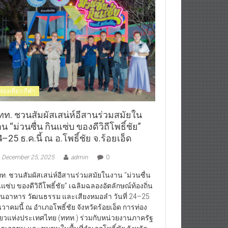
ท่องเที่ยว-กีฬา
ทท. ชวนสัมผัสเสน่ห์อีสานร่วมสมัยใน
น “ม่วนซื่น กินแซ่บ ของดีวิถีโพธิ์ชัย”
–25 ธ.ค.นี้ ณ อ.โพธิ์ชัย จ.ร้อยเอ็ด
December 25, 2025
admin
0
ท. ชวนสัมผัสเสน่ห์อีสานร่วมสมัยในงาน “ม่วนซื่น
นแซ่บ ของดีวิถีโพธิ์ชัย” เฉลิมฉลองอัตลักษณ์ท้องถิ่น
านอาหาร วัฒนธรรม และเสียงหมอลำ วันที่ 24–25
นวาคมนี้ ณ อำเภอโพธิ์ชัย จังหวัดร้อยเอ็ด การท่อง
ี่ยวแห่งประเทศไทย (ททท.) ร่วมกับหน่วยงานภาครัฐ