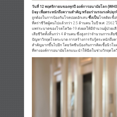
วันที่ 12 พฤศจิกายนของทุกปี องค์การอนามัยโลก (W
Day
เพื่อตระหนักถึงความสำคัญ พร้อมร่วมรณรงค์ปลุก
ถูกต้องในการป้องกันโรคปอดอักเสบ
ซึ่งเป็น
โรคติดเชื้อ
ที่คร่าชีวิตผู้คนไปแล้วกว่า 2.5 ล้านคน ในปี พ.ศ. 256
แพร่ระบาดของโรคโควิด-19 ส่งผลให้มีจำนวนผู้ป่วยเสียช
เสียชีวิตทั้งสิ้นกว่า 4 ล้านคน ซึ่งสูงกว่าจำนวนการเสียช
ปัญหาวิกฤตโรคระบาด การสร้างการรับรู้ตระหนักถึงค
สำคัญมากขึ้นไปอีก โดยวัคซีนป้องกันการติดเชื้อนิวโม
ที่ทางองค์การอนามัยโลกแนะนำให้ฉีดในช่วงวิกฤตโคว