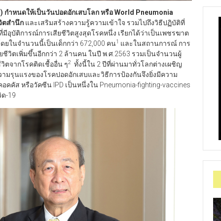
HO) กำหนดให้เป็นวันปอดอักเสบโลก หรือ World Pneumonia
จิตสำนึก
และเสริมสร้างความรู้ความเข้าใจ รวมไปถึงวิธีปฏิบัติที่
ที่มีอุบัติการณ์การเสียชีวิตสูงสุดโรคหนึ่ง เรียกได้ว่าเป็นเพชรฆาต
1
2 โดยในจำนวนนี้เป็นเด็กกว่า 672,000 คน
และในสถานการณ์ การ
ีวิตเพิ่มขึ้นอีกกว่า 2 ล้านคน ในปี พ.ศ.2563 รวมเป็นจำนวนผู้
2
ีวิตจากโรคติดเชื้ออื่น ๆ
ทั้งนี้ใน 2 ปีที่ผ่านมาทั่วโลกต่างเผชิญ
วามรุนแรงของโรคปอดอักเสบและวิธีการป้องกันจึงยิ่งมีความ
คอคคัส หรือวัคซีน IPD เป็นหนึ่งใน Pneumonia-fighting-vaccines
ิด-19