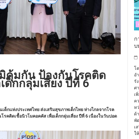
กา
บท
โด
ิคุ้มกัน ป้องกันโรคติด
อำ
ด็กกลุ่มเสี่ยง ปีที่ 6
รั
ศา
เพ
คว
ทว
อในเด็กแห่งประเทศไทย ส่งเสริมสุขภาพเด็กไทย ห่างไกลจากโรค
ด้
คติดเชื้อนิวโมคอคคัส เพื่อเด็กกลุ่มเสี่ยง ปีที่ 6 เนื่องในวันปอด
พั
เส
ให