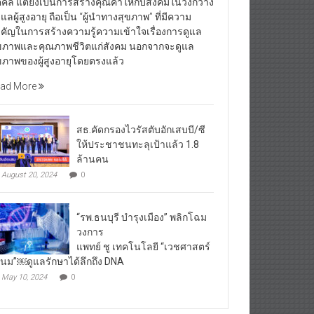
คคล แต่ยังเป็นการสร้างคุณค่าให้กับสังคมในวงกว้าง
้ดูแลผู้สูงอายุ ถือเป็น “ผู้นำทางสุขภาพ” ที่มีความ
คัญในการสร้างความรู้ความเข้าใจเรื่องการดูแล
ขภาพและคุณภาพชีวิตแก่สังคม นอกจากจะดูแล
ขภาพของผู้สูงอายุโดยตรงแล้ว
ad More
สธ.คัดกรองไวรัสตับอักเสบบี/ซี
ให้ประชาชนทะลุเป้าแล้ว 1.8
ล้านคน
August 20, 2024
0
“รพ.ธนบุรี บำรุงเมือง” พลิกโฉม
วงการ
แพทย์ ชู เทคโนโลยี “เวชศาสตร์
โนม”￼ดูแลรักษาได้ลึกถึง DNA
May 10, 2024
0