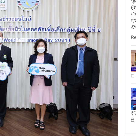
บุ
ผู
สำ
สุ
สุ
Re
จี