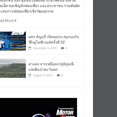
คเอกชน และชุมชนในพื้นที่อำเภอโพธิ์ชัย จังหวัด
อยเอ็ด ขอเชิญนักท่องเที่ยว และประชาชน ร่วมสัมผัส
ะสบการณ์ท่องเที่ยวเชิงวัฒนธรรม
ad More
มทร.ธัญบุรี เปิดหอประชุมรองรับ
‘ศึกยูโดซีเกมส์ครั้งที่ 33’
December 6, 2025
0
ผาแดง จากเหมืองแร่สู่อัญมณี
แห่งผืนป่าตะวันตก
August 9, 2025
0