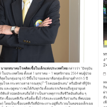
ท
งา
24
ท์ นายกสมาคมโรคติดเชื้อในเด็กแห่งประเทศไทย
กล่าวว่า “ปัจจุบัน
 ในประเทศไทย ตั้งแต่ 1 มกราคม – 1 พฤศจิกายน 2564 พบผู้ป่วย
ุดในกลุ่มอายุ 65 ปีขึ้นไป รองลงมาคือกลุ่มเด็กอายุต่ำกว่า 5 ปี
ทท
3
บคุมโรค กระทรวงสาธารณสุข)
“โรคปอดอักเสบ” หรืออีกคำที่รู้จัก
กิ
ฝน และฤดูหนาว พบได้กับทุกวัย ตั้งแต่แรกเกิดจนถึงสูงอายุแต่
ผ่
ิติแล้วปอดอักเสบถือได้ว่าเป็นสาเหตุการเสียชีวิตอันดับต้น ๆ
ธั
ัส เชื้อแบคทีเรีย หรือทั้งเชื้อไวรัสและแบคทีเรียร่วมกัน ที่พบบ่อย
เท
ae
) โดยเป็นเชื้อแบคทีเรียที่มักจะเกาะอยู่ที่บริเวณในคอของเด็กเฉย