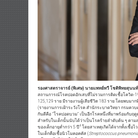
รองศาสตราจารย์ (พิเศษ) นายแพทย์ทวี โชติพิทยสุนน
สถานการณ์โรคปอดอักเสบที่ไม่รวมการติดเชื้อโควิด-19
125,129 ราย มีรายงานผู้เสียชีวิต 183 ราย โดยพบมากที่ส
(รายงานการเฝ้าระวังโรค สำนักระบาดวิทยา กรมคว
กันดีคือ “โรคปอดบวม” เป็นอีกโรคหนึ่งที่มาพร้อมกับฤดู
สำหรับในเด็กนั้นนับได้ว่าเป็นโรคร้ายลำดับต้น ๆ ตามสถ
4
ของเด็กอายุต่ำกว่า 5 ปี
โดยสาเหตุเกิดได้จากทั้งเชื้อไวร
ในเด็กคือเชื้อนิวโมคอคคัส (
Streptococcus pneumoni