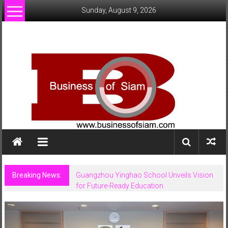
Skip
Sunday, August 9, 2026
to
content
www.businessofsiam.com
ข่าว
ทั่วไป
ใน
ประเทศไทย
Breaking News:
Guangzhou Yinghao School Unveils Vision
for Future-Ready Education