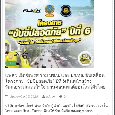
CSR
แฟลช เอ็กซ์เพรส ร่วม บช.น. และ บก.ทล. ขับเคลื่อน
โครงการ “ขับขี่ปลอดภัย” ปีที่ 6เดินหน้าสร้าง
วัฒนธรรมถนนน้ำใจ ผ่านคอนเทนต์ออนไลน์ทั่วไทย
September 15, 2025
admin
0
บริษัท แฟลช เอ็กซ์เพรส จำกัด ผู้นำด้านธุรกิจโลจิสติกส์ครบวงจรใน
ไทยและเอเชียตะวันออกเฉียงใต้ ร่วมมือกับ กองบัญชาการ