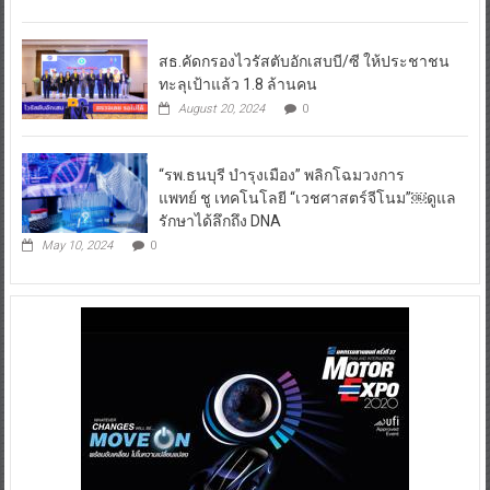
สธ.คัดกรองไวรัสตับอักเสบบี/ซี ให้ประชาชน
ทะลุเป้าแล้ว 1.8 ล้านคน
August 20, 2024
0
“รพ.ธนบุรี บำรุงเมือง” พลิกโฉมวงการ
แพทย์ ชู เทคโนโลยี “เวชศาสตร์จีโนม”￼ดูแล
รักษาได้ลึกถึง DNA
May 10, 2024
0