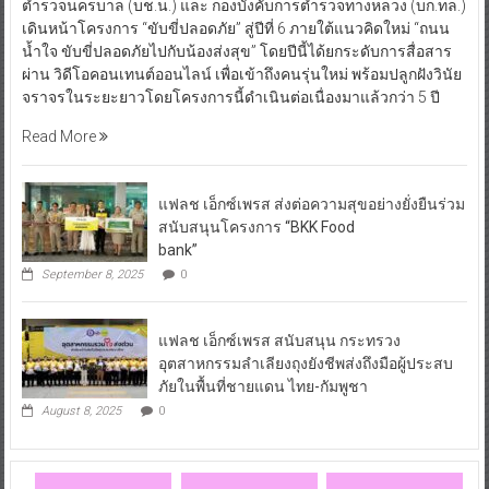
ตำรวจนครบาล (บช.น.) และ กองบังคับการตำรวจทางหลวง (บก.ทล.)
เดินหน้าโครงการ “ขับขี่ปลอดภัย” สู่ปีที่ 6 ภายใต้แนวคิดใหม่ “ถนน
น้ำใจ ขับขี่ปลอดภัยไปกับน้องส่งสุข” โดยปีนี้ได้ยกระดับการสื่อสาร
ผ่าน วิดีโอคอนเทนต์ออนไลน์ เพื่อเข้าถึงคนรุ่นใหม่ พร้อมปลูกฝังวินัย
จราจรในระยะยาวโดยโครงการนี้ดำเนินต่อเนื่องมาแล้วกว่า 5 ปี
Read More
แฟลช เอ็กซ์เพรส ส่งต่อความสุขอย่างยั่งยืนร่วม
สนับสนุนโครงการ “BKK Food
bank”
September 8, 2025
0
แฟลช เอ็กซ์เพรส สนับสนุน กระทรวง
อุตสาหกรรมลำเลียงถุงยังชีพส่งถึงมือผู้ประสบ
ภัยในพื้นที่ชายแดน ไทย-กัมพูชา
August 8, 2025
0