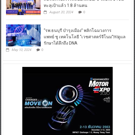
ทะลุเป้าแล้ว 1.8 ล้านคน
August 20, 2024
0
“รพ.ธนบุรี บำรุงเมือง” พลิกโฉมวงการ
แพทย์ ชู เทคโนโลยี “เวชศาสตร์จีโนม”￼ดูแล
รักษาได้ลึกถึง DNA
May 10, 2024
0