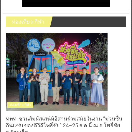
ท่องเที่ยว-กีฬา
ท่องเที่ยว-กีฬา
ททท. ชวนสัมผัสเสน่ห์อีสานร่วมสมัยในงาน “ม่วนซื่น
กินแซ่บ ของดีวิถีโพธิ์ชัย” 24–25 ธ.ค.นี้ ณ อ.โพธิ์ชัย