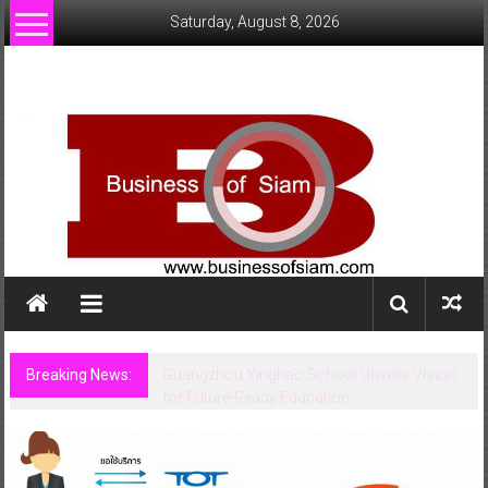
Skip
Saturday, August 8, 2026
to
content
www.businessofsiam.com
ข่าว
ทั่วไป
ใน
ประเทศไทย
Breaking News:
Guangzhou Yinghao School Unveils Vision
for Future-Ready Education