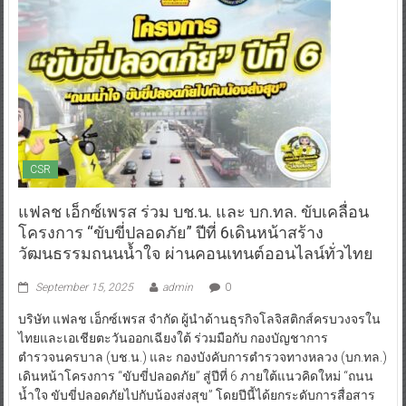
CSR
แฟลช เอ็กซ์เพรส ร่วม บช.น. และ บก.ทล. ขับเคลื่อน
โครงการ “ขับขี่ปลอดภัย” ปีที่ 6เดินหน้าสร้าง
วัฒนธรรมถนนน้ำใจ ผ่านคอนเทนต์ออนไลน์ทั่วไทย
September 15, 2025
admin
0
บริษัท แฟลช เอ็กซ์เพรส จำกัด ผู้นำด้านธุรกิจโลจิสติกส์ครบวงจรใน
ไทยและเอเชียตะวันออกเฉียงใต้ ร่วมมือกับ กองบัญชาการ
ตำรวจนครบาล (บช.น.) และ กองบังคับการตำรวจทางหลวง (บก.ทล.)
เดินหน้าโครงการ “ขับขี่ปลอดภัย” สู่ปีที่ 6 ภายใต้แนวคิดใหม่ “ถนน
น้ำใจ ขับขี่ปลอดภัยไปกับน้องส่งสุข” โดยปีนี้ได้ยกระดับการสื่อสาร