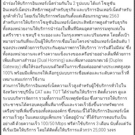
นำร่องให้บริการอินเทอร์เน็ตร่วมกันใน 2 รูปแบบ ได้แก่ โซลูชัน
อินเทอร์เน็ตประสิทธิภาพสูงสำหรับธุรกิจ และบริการอินเทอร์เน็ตสำหรับ
ลูกค้าทั่วไป โดยเริ่มให้บริการพร้อมกันตั้งแต่เดือนกรกฎาคม 2563
สำหรับการให้บริการโซลูชันอินเทอร์เน็ตประสิทธิภาพสูงสำหรับธุรกิจ
ทั้งสองหน่วยงานให้บริการนำร่องในพื้นที่นิคมอุตสาหกรรมทุกแห่งใน
อ.ศรีราชา จ.ชลบุรี จ.ระยอง และในกรุงเทพฯ และปริมณฑล โดยตั้งเป้า
หมายร่วมกันที่จะเป็นผู้ให้บริการเชื่อมโยงโครงข่ายอินเทอร์เน็ตอันดับ 1
ของประเทศด้วยการรับประกันคุณภาพการให้บริการ ‘การันตีไม่มีล่ม’ ซึ่ง
ทั้งสองหน่วยงานจะสร้างความแข็งแรงของเครือข่ายอย่างเต็มที่ด้วยการ
เพิ่มเส้นทางสำรอง (Dual Homing) และเพิ่มทางออกเกตเวย์ (Duplex
Gateway) เพื่อให้รองรับแบนด์วิดท์ในการเชื่อมต่อออกต่างประเทศสูงสุด
100% พร้อมมีแพ็กแกจให้เลือกรูปแบบการเชื่อมต่อและระดับความเร็วที่
เหมาะสมแก่การใช้งาน
ส่วนการให้บริการอินเทอร์เน็ตความเร็วสูงสำหรับผู้ใช้บริการทั่วไปใน
จังหวัดราชบุรีนั้น CAT และ TOT ได้ร่วมกันให้บริการ ติดตั้งวงจร ดูแล
ระบบบริหารจัดการ รวมทั้งการแก้ไขเหตุขัดข้อง ซึ่งสามารถให้บริการ
ประชาชนได้ครอบคลุมพื้นที่มากขึ้นและรวดเร็วยิ่งขึ้นจากทรัพยากร
เครือข่ายที่เพิ่มขึ้นของทั้งสององค์กร ซึ่งขณะนี้ได้ให้บริการอินเทอร์เน็ต
ความเร็วสูง ในแคมเปญแพ็กแกจ “เน็ตอยู่บ้าน” ที่ได้รับการตอบรับเป็น
อย่างดี ด้วยความเร็ว 100/50 Mbps ฟรีค่าใช้บริการ 3 เดือน นับตั้งแต่วัน
ที่เริ่มเปิดให้บริการ โดยได้ติดตั้งให้บริการแล้วกว่า 25,000 วงจร