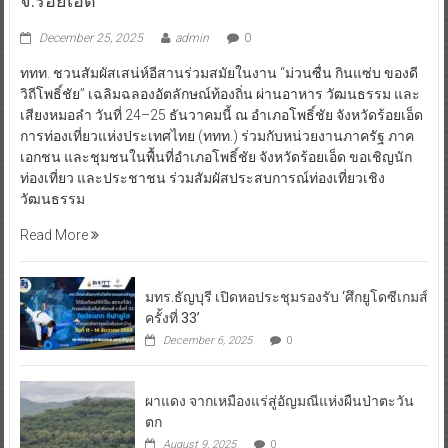
จ.ร้อยเอ็ด
December 25, 2025
admin
0
ททท. ชวนสัมผัสเสน่ห์อีสานร่วมสมัยในงาน “ม่วนซื่น กินแซ่บ ของดี
วิถีโพธิ์ชัย” เฉลิมฉลองอัตลักษณ์ท้องถิ่น ผ่านอาหาร วัฒนธรรม และ
เสียงหมอลำ วันที่ 24–25 ธันวาคมนี้ ณ อำเภอโพธิ์ชัย จังหวัดร้อยเอ็ด
การท่องเที่ยวแห่งประเทศไทย (ททท.) ร่วมกับหน่วยงานภาครัฐ ภาค
เอกชน และชุมชนในพื้นที่อำเภอโพธิ์ชัย จังหวัดร้อยเอ็ด ขอเชิญนัก
ท่องเที่ยว และประชาชน ร่วมสัมผัสประสบการณ์ท่องเที่ยวเชิง
วัฒนธรรม
Read More
มทร.ธัญบุรี เปิดหอประชุมรองรับ ‘ศึกยูโดซีเกมส์
ครั้งที่ 33’
December 6, 2025
0
ผาแดง จากเหมืองแร่สู่อัญมณีแห่งผืนป่าตะวัน
ตก
August 9, 2025
0