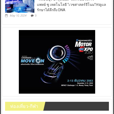
แพทย์ ชู เทคโนโลยี “เวชศาสตร์จีโนม”￼ดูแล
รักษาได้ลึกถึง DNA
May 10, 2024
0
ท่องเที่ยว-กีฬา