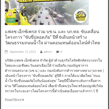
CSR
แฟลช เอ็กซ์เพรส ร่วม บช.น. และ บก.ทล. ขับเคลื่อน
โครงการ “ขับขี่ปลอดภัย” ปีที่ 6เดินหน้าสร้าง
วัฒนธรรมถนนน้ำใจ ผ่านคอนเทนต์ออนไลน์ทั่วไทย
September 15, 2025
admin
0
บริษัท แฟลช เอ็กซ์เพรส จำกัด ผู้นำด้านธุรกิจโลจิสติกส์ครบวงจรใน
ไทยและเอเชียตะวันออกเฉียงใต้ ร่วมมือกับ กองบัญชาการ
ตำรวจนครบาล (บช.น.) และ กองบังคับการตำรวจทางหลวง (บก.ทล.)
เดินหน้าโครงการ “ขับขี่ปลอดภัย” สู่ปีที่ 6 ภายใต้แนวคิดใหม่ “ถนน
น้ำใจ ขับขี่ปลอดภัยไปกับน้องส่งสุข” โดยปีนี้ได้ยกระดับการสื่อสาร
ผ่าน วิดีโอคอนเทนต์ออนไลน์ เพื่อเข้าถึงคนรุ่นใหม่ พร้อมปลูกฝังวินัย
จราจรในระยะยาวโดยโครงการนี้ดำเนินต่อเนื่องมาแล้วกว่า 5 ปี
Read More