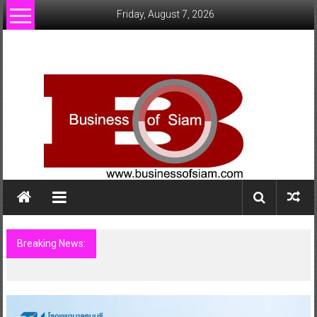
Skip
Friday, August 7, 2026
to
content
www.businessofsiam.com
ข่าว
ทั่วไป
ใน
ประเทศไทย
Breaking News:
ชวนรู้จักซิม my by NT เน็ตเร็ว แรง คุ้มค่าทั่ว
ไทย พร้อมโอกาสสร้างรายได้เสริมผ่าน
Lazada Affiliate