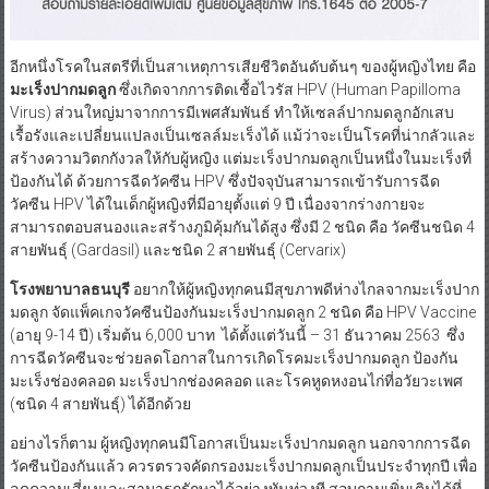
อีกหนึ่งโรคในสตรีที่เป็นสาเหตุการเสียชีวิตอันดับต้นๆ ของผู้หญิงไทย คือ
มะเร็งปากมดลูก
ซึ่งเกิดจากการติดเชื้อไวรัส HPV (Human Papilloma
Virus) ส่วนใหญ่มาจากการมีเพศสัมพันธ์ ทำให้เซลล์ปากมดลูกอักเสบ
เรื้อรังและเปลี่ยนแปลงเป็นเซลล์มะเร็งได้ แม้ว่าจะเป็นโรคที่น่ากลัวและ
สร้างความวิตกกังวลให้กับผู้หญิง แต่มะเร็งปากมดลูกเป็นหนึ่งในมะเร็งที่
ป้องกันได้ ด้วยการฉีดวัคซีน HPV ซึ่งปัจจุบันสามารถเข้ารับการฉีด
วัคซีน HPV ได้ในเด็กผู้หญิงที่มีอายุตั้งแต่ 9 ปี เนื่องจากร่างกายจะ
สามารถตอบสนองและสร้างภูมิคุ้มกันได้สูง ซึ่งมี 2 ชนิด คือ วัคซีนชนิด 4
สายพันธุ์ (Gardasil) และชนิด 2 สายพันธุ์ (Cervarix)
โรงพยาบาลธนบุรี
อยากให้ผู้หญิงทุกคนมีสุขภาพดีห่างไกลจากมะเร็งปาก
มดลูก จัดแพ็คเกจวัคซีนป้องกันมะเร็งปากมดลูก 2 ชนิด คือ HPV Vaccine
(อายุ 9-14 ปี) เริ่มต้น 6,000 บาท ได้ตั้งแต่วันนี้ – 31 ธันวาคม 2563 ซึ่ง
การฉีดวัคซีนจะช่วยลดโอกาสในการเกิดโรคมะเร็งปากมดลูก ป้องกัน
มะเร็งช่องคลอด มะเร็งปากช่องคลอด และโรคหูดหงอนไก่ที่อวัยวะเพศ
(ชนิด 4 สายพันธุ์) ได้อีกด้วย
อย่างไรก็ตาม ผู้หญิงทุกคนมีโอกาสเป็นมะเร็งปากมดลูก นอกจากการฉีด
วัคซีนป้องกันแล้ว ควรตรวจคัดกรองมะเร็งปากมดลูกเป็นประจำทุกปี เพื่อ