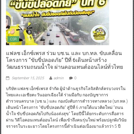
CSR
แฟลช เอ็กซ์เพรส ร่วม บช.น. และ บก.ทล. ขับเคลื่อน
โครงการ “ขับขี่ปลอดภัย” ปีที่ 6เดินหน้าสร้าง
วัฒนธรรมถนนน้ำใจ ผ่านคอนเทนต์ออนไลน์ทั่วไทย
September 15, 2025
admin
0
บริษัท แฟลช เอ็กซ์เพรส จำกัด ผู้นำด้านธุรกิจโลจิสติกส์ครบวงจรใน
ไทยและเอเชียตะวันออกเฉียงใต้ ร่วมมือกับ กองบัญชาการ
ตำรวจนครบาล (บช.น.) และ กองบังคับการตำรวจทางหลวง (บก.ทล.)
เดินหน้าโครงการ “ขับขี่ปลอดภัย” สู่ปีที่ 6 ภายใต้แนวคิดใหม่ “ถนน
น้ำใจ ขับขี่ปลอดภัยไปกับน้องส่งสุข” โดยปีนี้ได้ยกระดับการสื่อสาร
ผ่าน วิดีโอคอนเทนต์ออนไลน์ เพื่อเข้าถึงคนรุ่นใหม่ พร้อมปลูกฝังวินัย
จราจรในระยะยาวโดยโครงการนี้ดำเนินต่อเนื่องมาแล้วกว่า 5 ปี