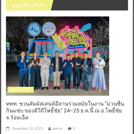
ท่องเที่ยว-กีฬา
ท่องเที่ยว-กีฬา
ททท. ชวนสัมผัสเสน่ห์อีสานร่วมสมัยในงาน “ม่วนซื่น
กินแซ่บ ของดีวิถีโพธิ์ชัย” 24–25 ธ.ค.นี้ ณ อ.โพธิ์ชัย
จ.ร้อยเอ็ด
December 25, 2025
admin
0