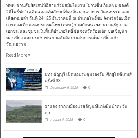
ททท. ชวนสัมผัสเสน่ห์อีสานร่วมสมัยในงาน “ม่วนซื่น กินแซ่บ ของดี
วิถีโพธิ์ชัย” เฉลิมฉลองอัตลักษณ์ท้องถิ่น ผ่านอาหาร วัฒนธรรม และ
เสียงหมอลำ วันที่ 24–25 ธันวาคมนี้ ณ อำเภอโพธิ์ชัย จังหวัดร้อยเอ็ด
การท่องเที่ยวแห่งประเทศไทย (ททท.) ร่วมกับหน่วยงานภาครัฐ ภาค
เอกชน และชุมชนในพื้นที่อำเภอโพธิ์ชัย จังหวัดร้อยเอ็ด ขอเชิญนัก
ท่องเที่ยว และประชาชน ร่วมสัมผัสประสบการณ์ท่องเที่ยวเชิง
วัฒนธรรม
Read More
มทร.ธัญบุรี เปิดหอประชุมรองรับ ‘ศึกยูโดซีเกมส์
ครั้งที่ 33’
December 6, 2025
0
ผาแดง จากเหมืองแร่สู่อัญมณีแห่งผืนป่าตะวัน
ตก
August 9, 2025
0