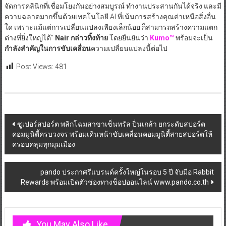
จัดการคลินิกที่เชื่อมโยงกันอย่างสมบูรณ์ ทำงานประสานกันได้จริง และมี
ความฉลาดมากขึ้นด้วยเทคโนโลยี AI ที่เน้นการสร้างคุณค่าเหนือสิ่งอื่น
ใด เพราะแม้แต่การเปลี่ยนแปลงเพียงเล็กน้อย ก็สามารถสร้างความแตก
ต่างที่ยิ่งใหญ่ได้”
Nair
กล่าวทิ้งท้าย
โดยยืนยันว่า
Kumo™
พร้อมจะเป็น
กำลังสำคัญในการขับเคลื่อน
ความเปลี่ยนแปลงนี้ต่อไป
Post Views:
481
Post
ซูเปอร์สปอร์ต พลิกโฉมสาขาเซ็นทรัล ปิ่นเกล้า ยกระดับสปอร์ต
คอมมูนิตี้ครบวงจร พร้อมเดินหน้าขับเคลื่อนคอมมูนิตี้สายสปอร์ตให้
navigation
ครอบคลุมทุกมุมเมือง
pando ประกาศรีแบรนด์ครั้งใหญ่ในรอบ 5 ปี จับมือ Rabbit
Rewards พร้อมเปิดตัวช่องทางช็อปออนไลน์ www.pando.co.th
You May Also Like