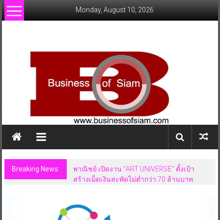
Skip
Monday, August 10, 2026
to
content
www.businessofsiam.com
ข่าว
ทั่วไป
ใน
ประเทศไทย
Breaking News:
พาณิชย์ เปิดงาน “ART UNIVERSE” ตั้งเป้า
สร้างเม็ดเงินสะพัดไม่ต่ำกว่า 70 ล้านบาท