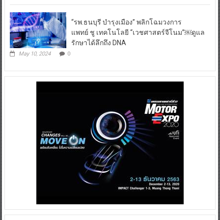
“รพ.ธนบุรี บำรุงเมือง” พลิกโฉมวงการ
แพทย์ ชู เทคโนโลยี “เวชศาสตร์จีโนม”￼ดูแล
รักษาได้ลึกถึง DNA
May 10, 2024
0