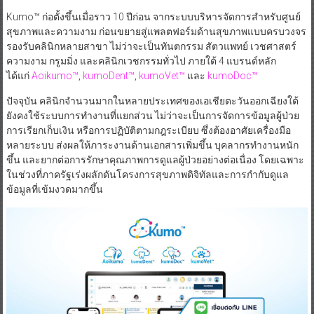
Kumo™ ก่อตั้งขึ้นเมื่อราว 10 ปีก่อน จากระบบบริหารจัดการสำหรับศูนย์
สุขภาพและความงาม ก่อนขยายสู่แพลตฟอร์มด้านสุขภาพแบบครบวงจร
รองรับคลินิกหลายสาขา ไม่ว่าจะเป็นทันตกรรม สัตวแพทย์ เวชศาสตร์
ความงาม กรูมมิ่ง และคลินิกเวชกรรมทั่วไป ภายใต้ 4 แบรนด์หลัก
ได้แก่
Aoikumo™
,
kumoDent™
,
kumoVet™
และ
kumoDoc™
ปัจจุบัน คลินิกจำนวนมากในหลายประเทศของเอเชียตะวันออกเฉียงใต้
ยังคงใช้ระบบการทำงานที่แยกส่วน ไม่ว่าจะเป็นการจัดการข้อมูลผู้ป่วย
การเรียกเก็บเงิน หรือการปฏิบัติตามกฎระเบียบ ซึ่งต้องอาศัยเครื่องมือ
หลายระบบ ส่งผลให้ภาระงานด้านเอกสารเพิ่มขึ้น บุคลากรทำงานหนัก
ขึ้น และยากต่อการรักษาคุณภาพการดูแลผู้ป่วยอย่างต่อเนื่อง โดยเฉพาะ
ในช่วงที่ภาครัฐเร่งผลักดันโครงการสุขภาพดิจิทัลและการกำกับดูแล
ข้อมูลที่เข้มงวดมากขึ้น