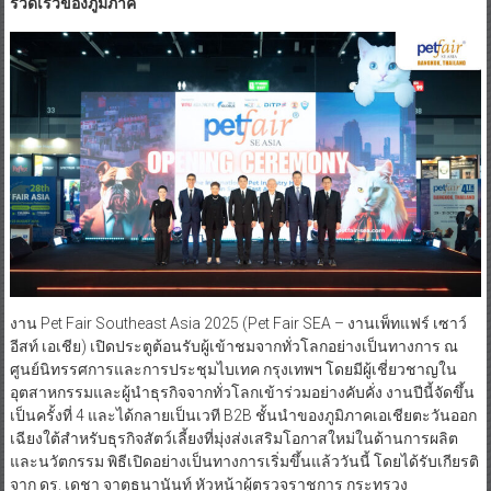
รวดเร็วของภูมิภาค
งาน Pet Fair Southeast Asia 2025 (Pet Fair SEA – งานเพ็ทแฟร์ เซาว์
อีสท์ เอเชีย) เปิดประตูต้อนรับผู้เข้าชมจากทั่วโลกอย่างเป็นทางการ ณ
ศูนย์นิทรรศการและการประชุมไบเทค กรุงเทพฯ โดยมีผู้เชี่ยวชาญใน
อุตสาหกรรมและผู้นำธุรกิจจากทั่วโลกเข้าร่วมอย่างคับคั่ง งานปีนี้จัดขึ้น
เป็นครั้งที่ 4 และได้กลายเป็นเวที B2B ชั้นนำของภูมิภาคเอเชียตะวันออก
เฉียงใต้สำหรับธุรกิจสัตว์เลี้ยงที่มุ่งส่งเสริมโอกาสใหม่ในด้านการผลิต
และนวัตกรรม พิธีเปิดอย่างเป็นทางการเริ่มขึ้นแล้ววันนี้ โดยได้รับเกียรติ
จาก ดร. เดชา จาตุธนานันท์ หัวหน้าผู้ตรวจราชการ กระทรวง