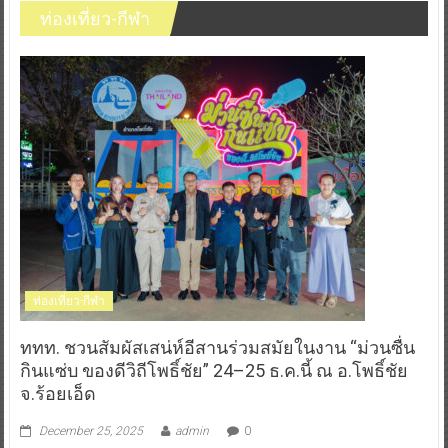
ท่องเที่ยว-กีฬา
ท่องเที่ยว-กีฬา
ททท. ชวนสัมผัสเสน่ห์อีสานร่วมสมัยในงาน “ม่วนซื่น
กินแซ่บ ของดีวิถีโพธิ์ชัย” 24–25 ธ.ค.นี้ ณ อ.โพธิ์ชัย
จ.ร้อยเอ็ด
December 25, 2025
admin
0