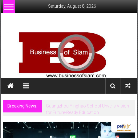
Skip
Saturday, August 8, 2026
to
content
www.businessofsiam.com
ข่าว
ทั่วไป
ใน
ประเทศไทย
Breaking News:
Guangzhou Yinghao School Unveils Vision
for Future-Ready Education