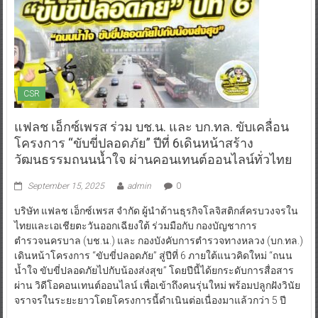
CSR
แฟลช เอ็กซ์เพรส ร่วม บช.น. และ บก.ทล. ขับเคลื่อน
โครงการ “ขับขี่ปลอดภัย” ปีที่ 6เดินหน้าสร้าง
วัฒนธรรมถนนน้ำใจ ผ่านคอนเทนต์ออนไลน์ทั่วไทย
September 15, 2025
admin
0
บริษัท แฟลช เอ็กซ์เพรส จำกัด ผู้นำด้านธุรกิจโลจิสติกส์ครบวงจรใน
ไทยและเอเชียตะวันออกเฉียงใต้ ร่วมมือกับ กองบัญชาการ
ตำรวจนครบาล (บช.น.) และ กองบังคับการตำรวจทางหลวง (บก.ทล.)
เดินหน้าโครงการ “ขับขี่ปลอดภัย” สู่ปีที่ 6 ภายใต้แนวคิดใหม่ “ถนน
น้ำใจ ขับขี่ปลอดภัยไปกับน้องส่งสุข” โดยปีนี้ได้ยกระดับการสื่อสาร
ผ่าน วิดีโอคอนเทนต์ออนไลน์ เพื่อเข้าถึงคนรุ่นใหม่ พร้อมปลูกฝังวินัย
จราจรในระยะยาวโดยโครงการนี้ดำเนินต่อเนื่องมาแล้วกว่า 5 ปี