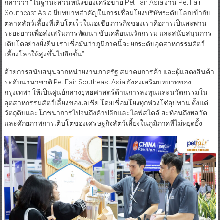
กล่าวว่า “ในฐานะส่วนหนึ่งของเครือข่าย Pet Fair Asia งาน Pet Fair
Southeast Asia มีบทบาทสำคัญในการเชื่อมโยงบริษัทระดับโลกเข้ากับ
ตลาดสัตว์เลี้ยงที่เติบโตเร็วในเอเชีย ภารกิจของเราคือการเป็นสะพาน
ระยะยาวเพื่อส่งเสริมการพัฒนา ขับเคลื่อนนวัตกรรม และสนับสนุนการ
เติบโตอย่างยั่งยืน เราเชื่อมั่นว่าภูมิภาคนี้จะยกระดับอุตสาหกรรมสัตว์
เลี้ยงโลกให้สูงขึ้นไปอีกขั้น”
ด้วยการสนับสนุนจากหน่วยงานภาครัฐ สมาคมการค้า และผู้แสดงสินค้า
ระดับนานาชาติ Pet Fair Southeast Asia ยังคงเสริมบทบาทของ
กรุงเทพฯ ให้เป็นศูนย์กลางยุทธศาสตร์ด้านการลงทุนและนวัตกรรมใน
อุตสาหกรรมสัตว์เลี้ยงของเอเชีย โดยเชื่อมโยงทุกห่วงโซ่อุปทาน ตั้งแต่
วัตถุดิบและโภชนาการไปจนถึงค้าปลีกและไลฟ์สไตล์ สะท้อนถึงพลวัต
และศักยภาพการเติบโตของเศรษฐกิจสัตว์เลี้ยงในภูมิภาคที่ไม่หยุดยั้ง