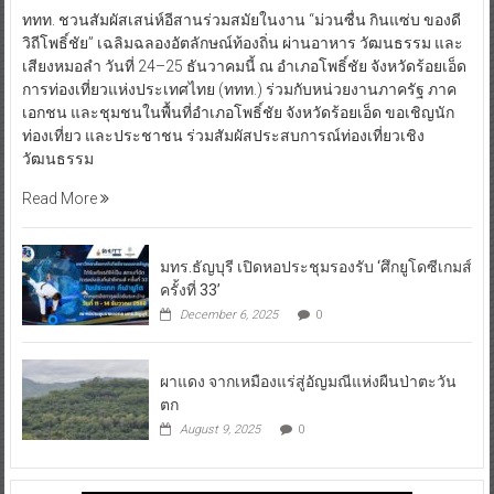
ททท. ชวนสัมผัสเสน่ห์อีสานร่วมสมัยในงาน “ม่วนซื่น กินแซ่บ ของดี
วิถีโพธิ์ชัย” เฉลิมฉลองอัตลักษณ์ท้องถิ่น ผ่านอาหาร วัฒนธรรม และ
เสียงหมอลำ วันที่ 24–25 ธันวาคมนี้ ณ อำเภอโพธิ์ชัย จังหวัดร้อยเอ็ด
การท่องเที่ยวแห่งประเทศไทย (ททท.) ร่วมกับหน่วยงานภาครัฐ ภาค
เอกชน และชุมชนในพื้นที่อำเภอโพธิ์ชัย จังหวัดร้อยเอ็ด ขอเชิญนัก
ท่องเที่ยว และประชาชน ร่วมสัมผัสประสบการณ์ท่องเที่ยวเชิง
วัฒนธรรม
Read More
มทร.ธัญบุรี เปิดหอประชุมรองรับ ‘ศึกยูโดซีเกมส์
ครั้งที่ 33’
December 6, 2025
0
ผาแดง จากเหมืองแร่สู่อัญมณีแห่งผืนป่าตะวัน
ตก
August 9, 2025
0