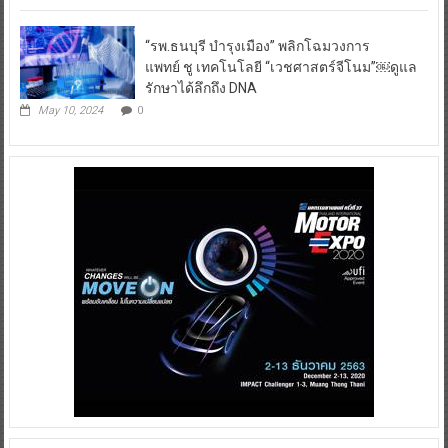
“รพ.ธนบุรี บำรุงเมือง” พลิกโฉมวงการ
แพทย์ ชู เทคโนโลยี “เวชศาสตร์จีโนม”￼ดูแล
รักษาได้ลึกถึง DNA
May 10, 2024
0