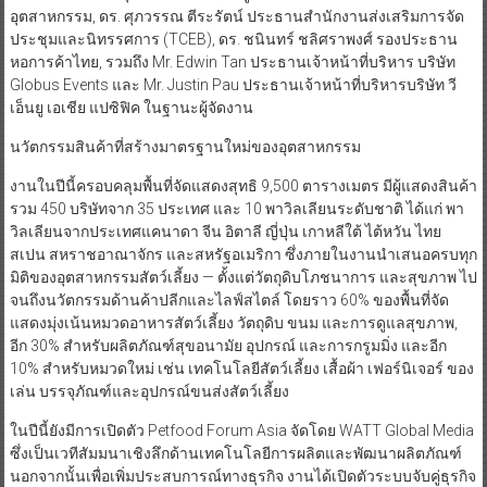
อุตสาหกรรม, ดร. ศุภวรรณ ตีระรัตน์ ประธานสำนักงานส่งเสริมการจัด
ประชุมและนิทรรศการ (TCEB), ดร. ชนินทร์ ชลิศราพงศ์ รองประธาน
หอการค้าไทย, รวมถึง Mr. Edwin Tan ประธานเจ้าหน้าที่บริหาร บริษัท
Globus Events และ Mr. Justin Pau ประธานเจ้าหน้าที่บริหารบริษัท วี
เอ็นยู เอเชีย แปซิฟิค ในฐานะผู้จัดงาน
นวัตกรรมสินค้าที่สร้างมาตรฐานใหม่ของอุตสาหกรรม
งานในปีนี้ครอบคลุมพื้นที่จัดแสดงสุทธิ 9,500 ตารางเมตร มีผู้แสดงสินค้า
รวม 450 บริษัทจาก 35 ประเทศ และ 10 พาวิลเลียนระดับชาติ ได้แก่ พา
วิลเลียนจากประเทศแคนาดา จีน อิตาลี ญี่ปุ่น เกาหลีใต้ ไต้หวัน ไทย
สเปน สหราชอาณาจักร และสหรัฐอเมริกา ซึ่งภายในงานนำเสนอครบทุก
มิติของอุตสาหกรรมสัตว์เลี้ยง — ตั้งแต่วัตถุดิบโภชนาการ และสุขภาพ ไป
จนถึงนวัตกรรมด้านค้าปลีกและไลฟ์สไตล์ โดยราว 60% ของพื้นที่จัด
แสดงมุ่งเน้นหมวดอาหารสัตว์เลี้ยง วัตถุดิบ ขนม และการดูแลสุขภาพ,
อีก 30% สำหรับผลิตภัณฑ์สุขอนามัย อุปกรณ์ และการกรูมมิ่ง และอีก
10% สำหรับหมวดใหม่ เช่น เทคโนโลยีสัตว์เลี้ยง เสื้อผ้า เฟอร์นิเจอร์ ของ
เล่น บรรจุภัณฑ์และอุปกรณ์ขนส่งสัตว์เลี้ยง
ในปีนี้ยังมีการเปิดตัว Petfood Forum Asia จัดโดย WATT Global Media
ซึ่งเป็นเวทีสัมมนาเชิงลึกด้านเทคโนโลยีการผลิตและพัฒนาผลิตภัณฑ์
นอกจากนั้นเพื่อเพิ่มประสบการณ์ทางธุรกิจ งานได้เปิดตัวระบบจับคู่ธุรกิจ