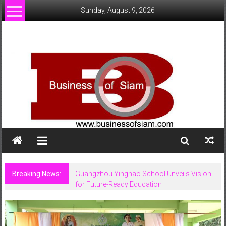
Skip
Sunday, August 9, 2026
to
content
www.businessofsiam.com
ข่าว
ทั่วไป
ใน
ประเทศไทย
Breaking News:
Guangzhou Yinghao School Unveils Vision
for Future-Ready Education