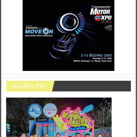
ท่องเที่ยว-กีฬา