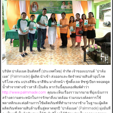
บริษัท ปาล์มเมด อินดัสตรี้ (ประเทศไทย) จำกัด เจ้าของแบรนด์ “ปาล์ม
เมด” (Palmmade) ผู้ผลิต นำเข้า ส่งออกและจัดจำหน่ายสินค้าอุปโภค
บริโภค เช่น แปรงสีฟัน ยาสีฟัน มาส์กหน้า ชู้ทติ้งเจล ทิชชู่เปียก หลอดดูด
น้ำทำจากฟางข้าวสาลี เป็นต้น หากวันนี้คุณลองพิมพ์คำว่า
http://www.palmmade.com
คุณจะเห็นเรื่องราวมากมาย ที่มุ่งเน้นการ
สร้างความตระหนักในการรักษาสิ่งแวดล้อม ร่วมรณรงค์ลดการใช้
พลาสติกและต่อต้านการใช้ผลิตภัณฑ์ที่ทำมาจากงาช้าง ในฐานะผู้ผลิต
ผลิตภัณฑ์หลายสิบล้านชิ้นสู่ตลาดทุกปี “ปาล์มเมด” (Palmmade) มุ่งมั่นที่