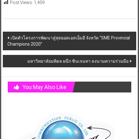
Post Views:
1,409
Post
เปิดตัวโครงการพัฒนาสู่สุดยอดเอสเอ็มอี จังหวัด “SME Provincial
Champions 2020”
navigation
มหาวิทยาลัยมหิดล ผนึก ซินเจนทา ลงนามความร่วมมือ
You May Also Like