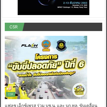
CSR
CSR
แฟลช เอ็กซ์เพรส ร่วม บช.น. และ บก.ทล. ขับเคลื่อน