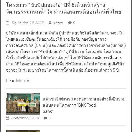
โครงการ “ขับขี่ปลอดภัย” ปีที่ 6เดินหน้าสร้าง
วัฒนธรรมถนนน้ำใจ ผ่านคอนเทนต์ออนไลน์ทั่วไทย
September 15, 2025
admin
0
บริษัท แฟลช เอ็กซ์เพรส จำกัด ผู้นำด้านธุรกิจโลจิสติกส์ครบวงจรใน
ไทยและเอเชียตะวันออกเฉียงใต้ ร่วมมือกับ กองบัญชาการ
ตำรวจนครบาล (บช.น.) และ กองบังคับการตำรวจทางหลวง (บก.ทล.)
เดินหน้าโครงการ “ขับขี่ปลอดภัย” สู่ปีที่ 6 ภายใต้แนวคิดใหม่ “ถนน
น้ำใจ ขับขี่ปลอดภัยไปกับน้องส่งสุข” โดยปีนี้ได้ยกระดับการสื่อสาร
ผ่าน วิดีโอคอนเทนต์ออนไลน์ เพื่อเข้าถึงคนรุ่นใหม่ พร้อมปลูกฝังวินัย
จราจรในระยะยาวโดยโครงการนี้ดำเนินต่อเนื่องมาแล้วกว่า 5 ปี
Read More
แฟลช เอ็กซ์เพรส ส่งต่อความสุขอย่างยั่งยืนร่วม
สนับสนุนโครงการ “BKK Food
bank”
September 8, 2025
0