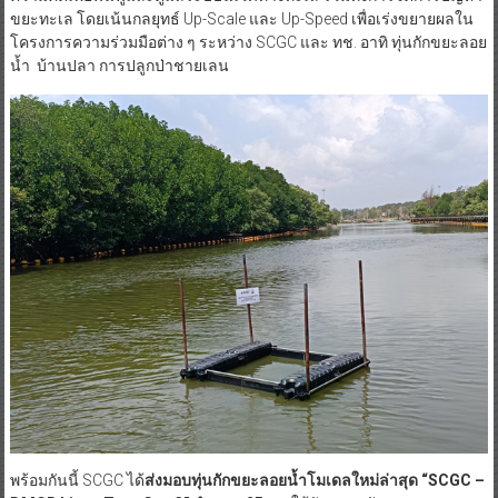
ขยะทะเล โดยเน้นกลยุทธ์ Up-Scale และ Up-Speed เพื่อเร่งขยายผลใน
โครงการความร่วมมือต่าง ๆ ระหว่าง SCGC และ ทช. อาทิ ทุ่นกักขยะลอย
น้ำ บ้านปลา การปลูกป่าชายเลน
พร้อมกันนี้ SCGC ได้
ส่งมอบทุ่นกักขยะลอยน้ำโมเดลใหม่ล่าสุด
“SCGC –