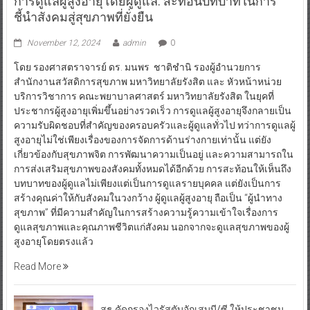
การดูแลผู้สูงอายุโดยผู้ดูแล: สะท้อนบทบาทในการ
ชี้นำสังคมสู่สุขภาพที่ยั่งยืน
November 12, 2024
admin
0
โดย รองศาสตราจารย์ ดร. มนพร ชาติชำนิ รองผู้อำนวยการ
สำนักงานสวัสดิการสุขภาพ มหาวิทยาลัยรังสิต และ หัวหน้าหน่วย
บริการวิชาการ คณะพยาบาลศาสตร์ มหาวิทยาลัยรังสิต ในยุคที่
ประชากรผู้สูงอายุเพิ่มขึ้นอย่างรวดเร็ว การดูแลผู้สูงอายุจึงกลายเป็น
ความรับผิดชอบที่สำคัญของครอบครัวและผู้ดูแลทั่วไป ทว่าการดูแลผู้
สูงอายุไม่ใช่เพียงเรื่องของการจัดการด้านร่างกายเท่านั้น แต่ยัง
เกี่ยวข้องกับสุขภาพจิต การพัฒนาความเป็นอยู่ และความสามารถใน
การส่งเสริมสุขภาพของสังคมทั้งหมดได้อีกด้วย การสะท้อนให้เห็นถึง
บทบาทของผู้ดูแลไม่เพียงแต่เป็นการดูแลรายบุคคล แต่ยังเป็นการ
สร้างคุณค่าให้กับสังคมในวงกว้าง ผู้ดูแลผู้สูงอายุ ถือเป็น “ผู้นำทาง
สุขภาพ” ที่มีความสำคัญในการสร้างความรู้ความเข้าใจเรื่องการ
ดูแลสุขภาพและคุณภาพชีวิตแก่สังคม นอกจากจะดูแลสุขภาพของผู้
สูงอายุโดยตรงแล้ว
Read More
สธ.คัดกรองไวรัสตับอักเสบบี/ซี ให้ประชาชน