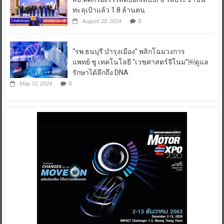
ทะลุเป้าแล้ว 1.8 ล้านคน
August 20, 2024
0
“รพ.ธนบุรี บำรุงเมือง” พลิกโฉมวงการ
แพทย์ ชู เทคโนโลยี “เวชศาสตร์จีโนม”￼ดูแล
รักษาได้ลึกถึง DNA
May 10, 2024
0