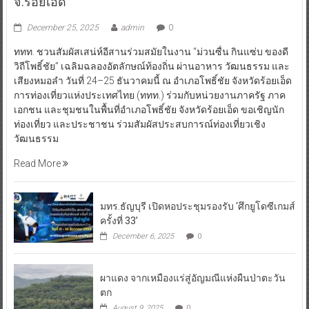
จ.ร้อยเอ็ด
December 25, 2025
admin
0
ททท. ชวนสัมผัสเสน่ห์อีสานร่วมสมัยในงาน “ม่วนซื่น กินแซ่บ ของดี
วิถีโพธิ์ชัย” เฉลิมฉลองอัตลักษณ์ท้องถิ่น ผ่านอาหาร วัฒนธรรม และ
เสียงหมอลำ วันที่ 24–25 ธันวาคมนี้ ณ อำเภอโพธิ์ชัย จังหวัดร้อยเอ็ด
การท่องเที่ยวแห่งประเทศไทย (ททท.) ร่วมกับหน่วยงานภาครัฐ ภาค
เอกชน และชุมชนในพื้นที่อำเภอโพธิ์ชัย จังหวัดร้อยเอ็ด ขอเชิญนัก
ท่องเที่ยว และประชาชน ร่วมสัมผัสประสบการณ์ท่องเที่ยวเชิง
วัฒนธรรม
Read More
มทร.ธัญบุรี เปิดหอประชุมรองรับ ‘ศึกยูโดซีเกมส์
ครั้งที่ 33’
December 6, 2025
0
ผาแดง จากเหมืองแร่สู่อัญมณีแห่งผืนป่าตะวัน
ตก
August 9, 2025
0