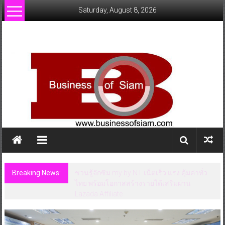
Skip
Saturday, August 8, 2026
to
content
www.businessofsiam.com
ข่าว
ทั่วไป
ใน
ประเทศไทย
Breaking News:
ชวนรู้จักซิม my by NT เน็ตเร็ว แรง คุ้มค่าทั่ว
ไทย พร้อมโอกาสสร้างรายได้เสริมผ่าน
Lazada Affiliate