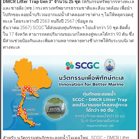
DMCR Litter Trap Gen 3”
จำนวน 25
ชุด
ให้กับกรมทรัพยากรทางทะเล
และชายฝั่ง (ทช.) กระทรวงทรัพยากรธรรมชาติและสิ่งแวดล้อม เพื่อนำ
ไปกักขยะลอยน้ำบริเวณปากแม่น้ำลำคลองสาขาต่าง ๆ ไม่ให้หลุดรอดสู่
ทะเล โดยระหว่างปี 2563 จนถึงปี 2567 (ข้อมูล ณ
ธันวาคม 2567) SCGC ได้ส่งมอบทุ่นกักขยะฯ ไปแล้วกว่า 50 ชุด ติดตั้ง
ใน 17 จังหวัด สามารถลดปริมาณขยะบกไหลลงสู่ทะเลได้กว่า 90 ตัน ซึ่ง
มีส่วนช่วยป้องกันและเพิ่มความหลากหลายทางชีวภาพให้กับระบบนิเวศ
ทางทะเล
สำหรับ นวัตกรรมทุ่นกักขยะลอยน้ำโมเดลใหม่ : SCGC – DMCR Litter