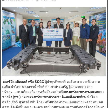
เอสซีจี เคมิคอลส์ หรือ SCGC
ผู้นำธุรกิจพอลิเมอร์ครบวงจรเพื่อความ
ยั่งยืน นำโดย นางสาวน้ำทิพย์ สำเภาประเสริฐ ผู้อำนวยการฝ่าย
บริหาร แบรนด์และกิจการเพื่อสังคมร่วมกับ
กรมทรัพยากรทางทะเลและ
ชายฝั่ง (ทช
.
) กระทรวงทรัพยากรธรรมชาติและสิ่งแวดล้อม
นำโดย
ดร.ปิ่นสักก์ สุรัสวดี อธิบดีกรมทรัพยากรทางทะเลและชายฝั่ง ร่วมระดม
ความคิดเพื่อฟื้นฟูและดูแลระบบนิเวศทางทะเล รวมทั้งการจัดการปัญหา