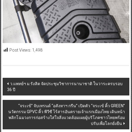
Post Views:
1,498
Post
ว.แพทย์ฯ ม.รังสิต จัดประชุมวิชาการนานาชาติ ในวาระครบรอบ
36 ปี
navigation
“จระเข้” จับเทรนด์ “อสังหาฯ กรีน” เปิดตัว “จระเข้ คิ้ว GREEN”
นวัตกรรม GPVC คิ้ว พีวีซี ไร้สารอันตรายเจ้าแรกเมืองไทย เดินหน้า
พลิกโฉมวงการก่อสร้างใส่ใจสิ่งแวดล้อมเผยผู้บริโภคชาวไทยพร้อม
ปรับเพื่อโลกยั่งยืน