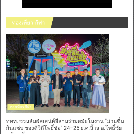
ท่องเที่ยว-กีฬา
ท่องเที่ยว-กีฬา
ททท. ชวนสัมผัสเสน่ห์อีสานร่วมสมัยในงาน “ม่วนซื่น
กินแซ่บ ของดีวิถีโพธิ์ชัย” 24–25 ธ.ค.นี้ ณ อ.โพธิ์ชัย