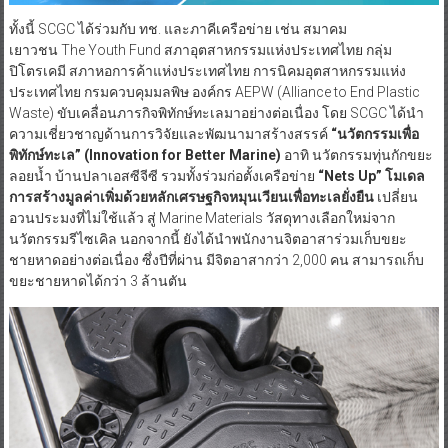
ทั้งนี้ SCGC ได้ร่วมกับ ทช. และภาคีเครือข่าย เช่น สมาคม
เยาวชน The Youth Fund สภาอุตสาหกรรมแห่งประเทศไทย กลุ่ม
ปิโตรเคมี สภาหอการค้าแห่งประเทศไทย การนิคมอุตสาหกรรมแห่ง
ประเทศไทย กรมควบคุมมลพิษ องค์กร AEPW (Alliance to End Plastic
Waste) ขับเคลื่อนภารกิจพิทักษ์ทะเลมาอย่างต่อเนื่อง โดย SCGC ได้นำ
ความเชี่ยวชาญด้านการวิจัยและพัฒนามาสร้างสรรค์
“นวัตกรรมเพื่อ
พิทักษ์ทะเล” (Innovation for Better Marine
)
อาทิ นวัตกรรมทุ่นกักขยะ
ลอยน้ำ บ้านปลาเอสซีจีซี รวมทั้งร่วมก่อตั้งเครือข่าย
“Nets Up”
โมเดล
การสร้างมูลค่าเพิ่มด้วยหลักเศรษฐกิจหมุนเวียนเพื่อทะเลยั่งยืน
เปลี่ยน
อวนประมงที่ไม่ใช้แล้ว สู่ Marine Materials วัสดุทางเลือกใหม่จาก
นวัตกรรมรีไซเคิล นอกจากนี้ ยังได้นำพนักงานจิตอาสาร่วมเก็บขยะ
ชายหาดอย่างต่อเนื่อง ซึ่งปีที่ผ่าน มีจิตอาสากว่า 2,000 คน สามารถเก็บ
ขยะชายหาดได้กว่า 3 ล้านตัน