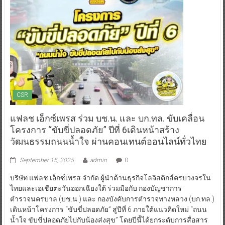
CSR
แฟลช เอ็กซ์เพรส ร่วม บช.น. และ บก.ทล. ขับเคลื่อน
โครงการ “ขับขี่ปลอดภัย” ปีที่ 6เดินหน้าสร้าง
วัฒนธรรมถนนน้ำใจ ผ่านคอนเทนต์ออนไลน์ทั่วไทย
September 15, 2025
admin
0
บริษัท แฟลช เอ็กซ์เพรส จำกัด ผู้นำด้านธุรกิจโลจิสติกส์ครบวงจรใน
ไทยและเอเชียตะวันออกเฉียงใต้ ร่วมมือกับ กองบัญชาการ
ตำรวจนครบาล (บช.น.) และ กองบังคับการตำรวจทางหลวง (บก.ทล.)
เดินหน้าโครงการ “ขับขี่ปลอดภัย” สู่ปีที่ 6 ภายใต้แนวคิดใหม่ “ถนน
น้ำใจ ขับขี่ปลอดภัยไปกับน้องส่งสุข” โดยปีนี้ได้ยกระดับการสื่อสาร