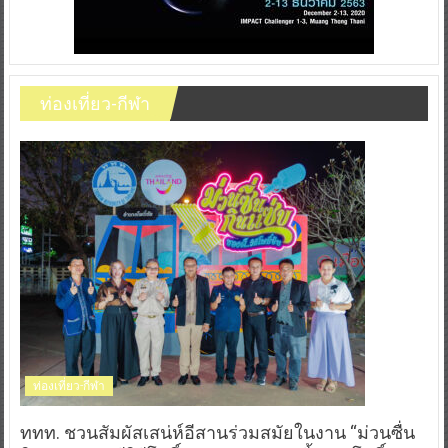
ท่องเที่ยว-กีฬา
ท่องเที่ยว-กีฬา
ททท. ชวนสัมผัสเสน่ห์อีสานร่วมสมัยในงาน “ม่วนซื่น