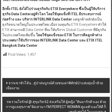
อีกทั้ง
ITEL ยังได้ไปร่วมธุรกิจกับ ETIX Everywhere ซึ่งเป็นผู้ให้บริการ
ธุรกิจ Data Centerอยู่ทั่วโลก
โดยใช้จุดแข็งที่
ITEL มีประสบการณ์
ก่อสร้าง และ บริหาร INTERLINK Data Center
แต่ลูกค้าหลักยังเป็น
ธุรกิจขนาดใหญ่ในประเทศไทย เมื่อรวมทุนกับ ETIX Everywhere ทำให้
ETIX สามารถมี Data Center ที่จะให้บริการ Global Customer ที่มีธุรกิจ
ในประเทศไทยเพิ่มขึ้น
โดยใช้จุดแข็งของ
ETIX ในการดีลลูกค้าต่าง
ประเทศมาใช้บริการของ INTERLINK Data Center และ ETIX ITEL
Bangkok Data Center
Post Views:
1,457
Post
จากเขาหัวโล้น…สู่ป่าสมบูรณ์ด้วยชนเผ่าพิทักษ์ป่าแห่งลุ่มน้ำห้วย
เมืองงาม
navigation
รพ.รวมใจรักษ์ @ สุขุมวิท 62 ส่งเสริมให้ ผู้หญิง “หันมารักตัวเอง ด้วย
การดูแลสุขภาพ”จัดเสวนา I’M PERFECT WOMAN ดูแลตัวเองให้ดี ก็
เพอร์เฟคได้ ในแบบคุณ