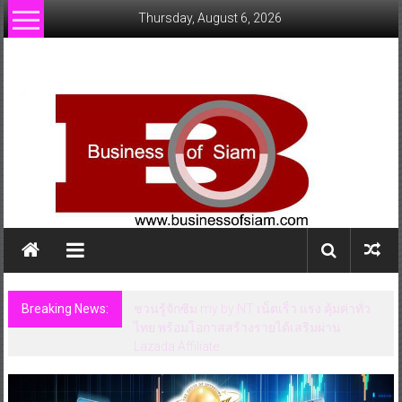
Skip
Thursday, August 6, 2026
to
content
www.businessofsiam.com
ข่าว
ทั่วไป
ใน
ประเทศไทย
Breaking News:
ชวนรู้จักซิม my by NT เน็ตเร็ว แรง คุ้มค่าทั่ว
ไทย พร้อมโอกาสสร้างรายได้เสริมผ่าน
Lazada Affiliate