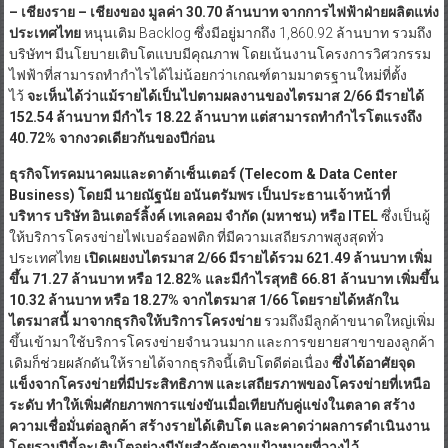
– เชียงราย – เชียงของ มูลค่า 30.70 ล้านบาท จากการไฟฟ้าฝ่ายผลิตแห่ง
ประเทศไทย
หนุนเติม Backlog ซึ่งมีอยู่มากถึง 1,860.92 ล้านบาท รวมถึง
บริษัทฯ มีนโยบายเติบโตแบบมีคุณภาพ โดยเน้นงานโครงการวิศวกรรม
ไฟฟ้าที่สามารถทำกำไรได้ไม่น้อยกว่าเกณฑ์ตามมาตรฐานใหม่ที่ตั้ง
ไว้
จะเห็นได้ว่าแม้รายได้เป็นไปตามผลงานของไตรมาส
2/66 มีรายได้
152.54 ล้านบาท มีกำไร 18.22 ล้านบาท แต่สามารถทำกำไรโตแรงถึง
40.72%
จากงวดเดียวกันของปีก่อน
ธุรกิจโทรคมนาคมและดาต้าเซ็นเตอร์ (
Telecom & Data Center
Business) โดยมี นายณัฐนัย อนันตรัมพร เป็นประธานเจ้าหน้าที่
บริหาร
บริษัท อินเตอร์ลิ้งค์ เทเลคอม จำกัด (มหาชน) หรือ
ITEL
ซึ่งเป็นผู้
ให้บริการโครงข่ายไฟเบอร์ออฟติก ที่มีความเสถียรภาพสูงสุดทั่ว
ประเทศไทย
เปิดเผยงบไตรมาส
2/66 มีรายได้รวม 621.49 ล้านบาท เพิ่ม
ขึ้น 71.27 ล้านบาท หรือ 12.82% และมีกำไรสุทธิ 66.81 ล้านบาท เพิ่มขึ้น
10.32 ล้านบาท หรือ 18.27% จากไตรมาส 1/66 โดยรายได้หลักใน
ไตรมาสนี้ มาจากธุรกิจให้บริการโครงข่าย
รวมถึงมีลูกค้าขนาดใหญ่เพิ่ม
ขึ้นเข้ามาใช้บริการโครงข่ายจำนวนมาก และการขยายสาขาของลูกค้า
เดิมก็ช่วยผลักดันให้รายได้จากธุรกิจนี้เติบโตดีต่อเนื่อง
ซึ่งได้อาศัยจุด
แข็งจากโครงข่ายที่มีประสิทธิภาพ และเสถียรภาพของโครงข่ายที่เหนือ
ระดับ ทำให้เพิ่มศักยภาพการแข่งขันเมื่อเทียบกับคู่แข่งในตลาด สร้าง
ความเชื่อมั่นต่อลูกค้า สร้างรายได้เติบโต และคาดว่าผลการดำเนินงาน
โดยรวมปีนี้จะเติบโตอย่างมีนัยสำคัญตามเป้าหมายที่วางไว้