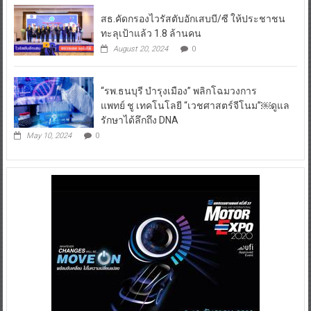
สธ.คัดกรองไวรัสตับอักเสบบี/ซี ให้ประชาชน
ทะลุเป้าแล้ว 1.8 ล้านคน
August 20, 2024
0
“รพ.ธนบุรี บำรุงเมือง” พลิกโฉมวงการ
แพทย์ ชู เทคโนโลยี “เวชศาสตร์จีโนม”￼ดูแล
รักษาได้ลึกถึง DNA
May 10, 2024
0