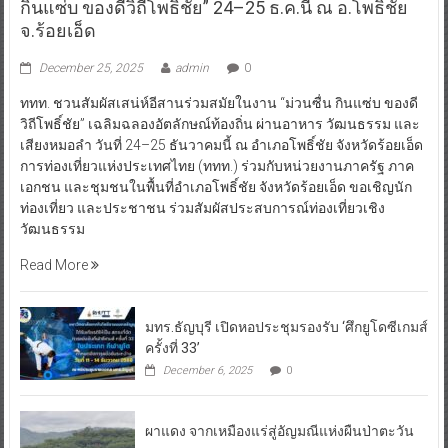
กินแซ่บ ของดีวิถีโพธิ์ชัย” 24–25 ธ.ค.นี้ ณ อ.โพธิ์ชัย
จ.ร้อยเอ็ด
December 25, 2025
admin
0
ททท. ชวนสัมผัสเสน่ห์อีสานร่วมสมัยในงาน “ม่วนซื่น กินแซ่บ ของดี
วิถีโพธิ์ชัย” เฉลิมฉลองอัตลักษณ์ท้องถิ่น ผ่านอาหาร วัฒนธรรม และ
เสียงหมอลำ วันที่ 24–25 ธันวาคมนี้ ณ อำเภอโพธิ์ชัย จังหวัดร้อยเอ็ด
การท่องเที่ยวแห่งประเทศไทย (ททท.) ร่วมกับหน่วยงานภาครัฐ ภาค
เอกชน และชุมชนในพื้นที่อำเภอโพธิ์ชัย จังหวัดร้อยเอ็ด ขอเชิญนัก
ท่องเที่ยว และประชาชน ร่วมสัมผัสประสบการณ์ท่องเที่ยวเชิง
วัฒนธรรม
Read More
มทร.ธัญบุรี เปิดหอประชุมรองรับ ‘ศึกยูโดซีเกมส์
ครั้งที่ 33’
December 6, 2025
0
ผาแดง จากเหมืองแร่สู่อัญมณีแห่งผืนป่าตะวัน