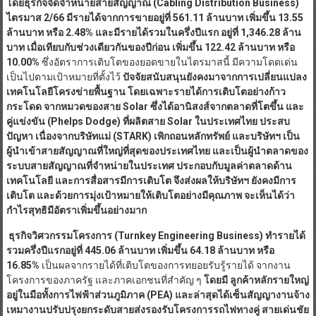
โดยธุรกิจจัดจำหน่ายสายสัญญาณ (Cabling Distribution Business)
ไตรมาส 2/66 มีรายได้จากการขายอยู่ที่ 561.11 ล้านบาท เพิ่มขึ้น 13.55
ล้านบาท หรือ 2.48% และมีรายได้รวมในครึ่งปีแรก อยู่ที่ 1,346.28 ล้าน
บาท เมื่อเทียบกับช่วงเดียวกันของปีก่อน เพิ่มขึ้น 122.42 ล้านบาท หรือ
10.00%
ซึ่งอัตราการเติบโตของยอดขายในไตรมาสนี้ มีความโดดเด่น
เป็นไปตามเป้าหมายที่ตั้งไว้
ปัจจัยสนับสนุนยังคงมาจากการเปลี่ยนแปลง
เทคโนโลยีโครงข่ายพื้นฐาน
โดยเฉพาะรายได้การเติบโตอย่างก้าว
กระโดด จากหมวดของสาย
Solar ซึ่งได้อานิสงส์จากตลาดที่โตขึ้น และ
คู่แข่งขัน (Phelps Dodge) ที่ผลิตสาย Solar ในประเทศไทย ประสบ
ปัญหา เนื่องจากบริษัทแม่ (STARK) เพิกถอนหลักทรัพย์ และบริษัทฯ เป็น
ผู้นำเข้าสายสัญญาณที่ใหญ่ที่สุดของประเทศไทย และเป็นผู้นำตลาดของ
ระบบสายสัญญาณที่จำหน่ายในประเทศ ประกอบกับมูลค่าตลาดด้าน
เทคโนโลยี และการสื่อสารมีการเติบโต จึงส่งผลให้บริษัทฯ ยังคงมีการ
เติบโต และด้วยการมุ่งเป้าหมายให้เติบโตอย่างมีคุณภาพ จะเห็นได้ว่า
กำไรสุทธิมีอัตราเพิ่มขึ้นอย่างมาก
ธุรกิจวิศวกรรมโครงการ (
Turnkey Engineering Business) ทำรายได้
รวมครึ่งปีแรกอยู่ที่ 445.06 ล้านบาท เพิ่มขึ้น 64.18 ล้านบาท หรือ
16.85%
เป็นผลจากรายได้ที่เติบโตของการทยอยรับรู้รายได้ จากงาน
โครงการของภาครัฐ และภาคเอกชนที่สำคัญ ๆ
โดยมี ลูกค้าหลักรายใหญ่
อยู่ในมือทั้งการไฟฟ้าส่วนภูมิภาค (
PEA) และล่าสุดได้เซ็นสัญญางานจ้าง
เหมางานปรับปรุงยกระดับสายส่งรองรับโครงการรถไฟทางคู่ สายเด่นชัย