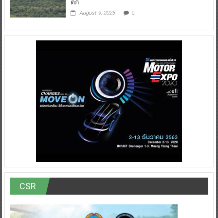
ตก
August 9, 2025
0
CSR