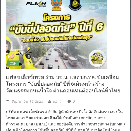
CSR
แฟลช เอ็กซ์เพรส ร่วม บช.น. และ บก.ทล. ขับเคลื่อน
โครงการ “ขับขี่ปลอดภัย” ปีที่ 6เดินหน้าสร้าง
วัฒนธรรมถนนน้ำใจ ผ่านคอนเทนต์ออนไลน์ทั่วไทย
September 15, 2025
admin
0
บริษัท แฟลช เอ็กซ์เพรส จำกัด ผู้นำด้านธุรกิจโลจิสติกส์ครบวงจรใน
ไทยและเอเชียตะวันออกเฉียงใต้ ร่วมมือกับ กองบัญชาการ
ตำรวจนครบาล (บช.น.) และ กองบังคับการตำรวจทางหลวง (บก.ทล.)
เดินหน้าโครงการ “ขับขี่ปลอดภัย” สู่ปีที่ 6 ภายใต้แนวคิดใหม่ “ถนน