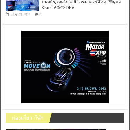
แพทย์ ชู เทคโนโลยี “เวชศาสตร์จีโนม”￼ดูแล
รักษาได้ลึกถึง DNA
May 10, 2024
0
ท่องเที่ยว-กีฬา