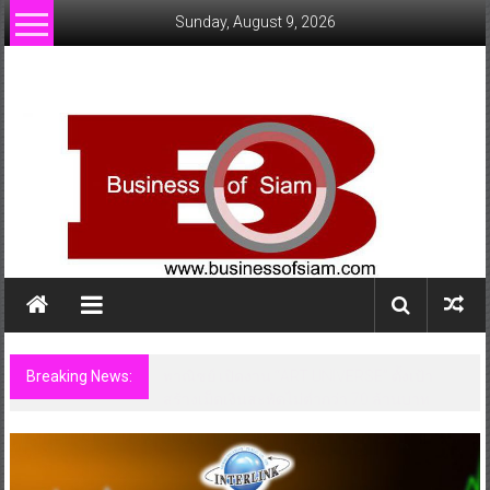
Skip
Sunday, August 9, 2026
to
content
www.businessofsiam.com
ข่าว
ทั่วไป
ใน
ประเทศไทย
Breaking News:
Guangzhou Yinghao School Unveils Vision
for Future-Ready Education