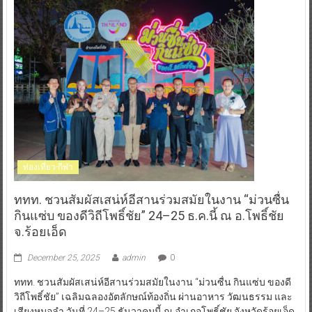
ท่องเที่ยว-กีฬา
ททท. ชวนสัมผัสเสน่ห์อีสานร่วมสมัยในงาน “ม่วนซื่น
กินแซ่บ ของดีวิถีโพธิ์ชัย” 24–25 ธ.ค.นี้ ณ อ.โพธิ์ชัย
จ.ร้อยเอ็ด
December 25, 2025
admin
0
ททท. ชวนสัมผัสเสน่ห์อีสานร่วมสมัยในงาน “ม่วนซื่น กินแซ่บ ของดี
วิถีโพธิ์ชัย” เฉลิมฉลองอัตลักษณ์ท้องถิ่น ผ่านอาหาร วัฒนธรรม และ
เสียงหมอลำ วันที่ 24–25 ธันวาคมนี้ ณ อำเภอโพธิ์ชัย จังหวัดร้อยเอ็ด