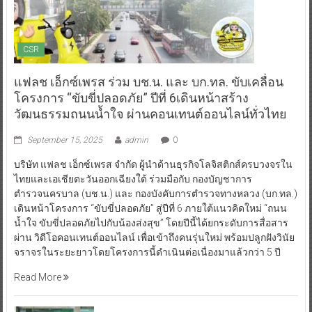
CSR
แฟลช เอ็กซ์เพรส ร่วม บช.น. และ บก.ทล. ขับเคลื่อน
โครงการ “ขับขี่ปลอดภัย” ปีที่ 6เดินหน้าสร้าง
วัฒนธรรมถนนน้ำใจ ผ่านคอนเทนต์ออนไลน์ทั่วไทย
September 15, 2025
admin
0
บริษัท แฟลช เอ็กซ์เพรส จำกัด ผู้นำด้านธุรกิจโลจิสติกส์ครบวงจรใน
ไทยและเอเชียตะวันออกเฉียงใต้ ร่วมมือกับ กองบัญชาการ
ตำรวจนครบาล (บช.น.) และ กองบังคับการตำรวจทางหลวง (บก.ทล.)
เดินหน้าโครงการ “ขับขี่ปลอดภัย” สู่ปีที่ 6 ภายใต้แนวคิดใหม่ “ถนน
น้ำใจ ขับขี่ปลอดภัยไปกับน้องส่งสุข” โดยปีนี้ได้ยกระดับการสื่อสาร
ผ่าน วิดีโอคอนเทนต์ออนไลน์ เพื่อเข้าถึงคนรุ่นใหม่ พร้อมปลูกฝังวินัย
จราจรในระยะยาวโดยโครงการนี้ดำเนินต่อเนื่องมาแล้วกว่า 5 ปี
Read More